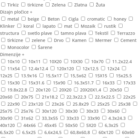
Tirkiz
tirkizne
Zelena
Zlatna
Žuta
Dizajn pločice
+
metal
beige
Beton
Cigla
cromatic
honey
Klinker
koral
lapato
mat
Mozaik
rustik
structura
svetlo plave
tamno plava
Tekstil
Terrazzo
tirkizne
zelene
Drvo
Kamen
Mermer
Cement
Monocolor
Šarene
Dimenzije
+
10x10
10x11
10X20
10X30
10x70
11.2x22.4
11x54
12.4x12.4
120x120
12x12.5
12x24
12x25
13.9x16
15,5x17
15,5x62
15X15
15x25.5
15x30
15x31.6
15x90
16.3x51.7
16x33
17x33
19.8x22.8
20x120
20X20
20X20X1,4
20x50
20x60
20x75
21x18.2
22,3x22,3
22.5x22.5
22x25
22x90
23x120
23x26
25.8x29
25x25
25x38
25x75
25x76
30x120
30x30
30x33
30x60
30x90
31x62
33,3x55
33x33
33x90
4.3x24.3
40x120
44x66
45x45
50x50
5X20
6,3x25
6,5x20
6,5x25
6,6x24,5
60,8x60,8
60x120
60x60