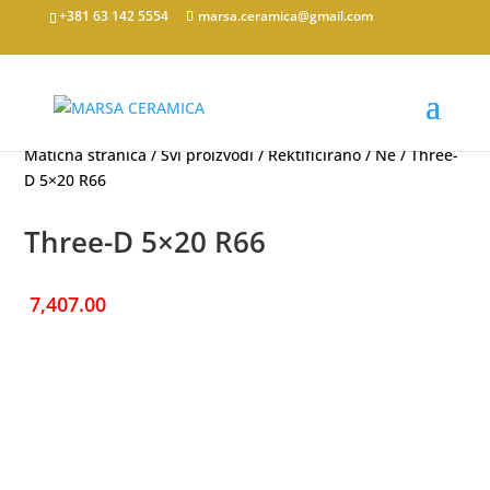
+381 63 142 5554
marsa.ceramica@gmail.com
Matična stranica
/
Svi proizvodi
/
Rektificirano
/
Ne
/ Three-
D 5×20 R66
Three-D 5×20 R66
7,407.00