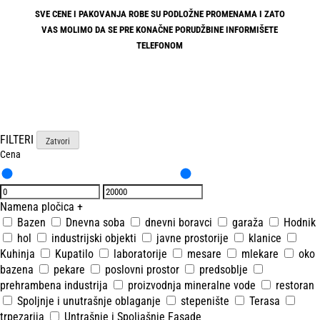
SVE CENE I PAKOVANJA ROBE SU PODLOŽNE PROMENAMA I ZATO
VAS MOLIMO DA SE PRE KONAČNE PORUDŽBINE INFORMIŠETE
TELEFONOM
FILTERI
Zatvori
Cena
Namena pločica
+
Bazen
Dnevna soba
dnevni boravci
garaža
Hodnik
hol
industrijski objekti
javne prostorije
klanice
Kuhinja
Kupatilo
laboratorije
mesare
mlekare
oko
bazena
pekare
poslovni prostor
predsoblje
prehrambena industrija
proizvodnja mineralne vode
restoran
Spoljnje i unutrašnje oblaganje
stepenište
Terasa
trpezarija
Untrašnje i Spoljašnje Fasade