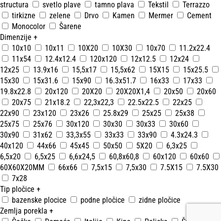
structura
svetlo plave
tamno plava
Tekstil
Terrazzo
tirkizne
zelene
Drvo
Kamen
Mermer
Cement
Monocolor
Šarene
Dimenzije
+
10x10
10x11
10X20
10X30
10x70
11.2x22.4
11x54
12.4x12.4
120x120
12x12.5
12x24
12x25
13.9x16
15,5x17
15,5x62
15X15
15x25.5
15x30
15x31.6
15x90
16.3x51.7
16x33
17x33
19.8x22.8
20x120
20X20
20X20X1,4
20x50
20x60
20x75
21x18.2
22,3x22,3
22.5x22.5
22x25
22x90
23x120
23x26
25.8x29
25x25
25x38
25x75
25x76
30x120
30x30
30x33
30x60
30x90
31x62
33,3x55
33x33
33x90
4.3x24.3
40x120
44x66
45x45
50x50
5X20
6,3x25
6,5x20
6,5x25
6,6x24,5
60,8x60,8
60x120
60x60
60X60X20MM
66x66
7,5x15
7,5x30
7.5X15
7.5X30
7x28
Tip pločice
+
bazenske plocice
podne pločice
zidne pločice
Zemlja porekla
+