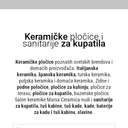
Keramičke
pločice i
sanitarije
za kupatila
Keramičke pločice
poznatih svetskih brendova i
domaćih proizvođača.
Italijanska
keramika
,
španska keramika
, turska keramika,
poljska keramika i domaća keramika. Zidne i
podne poločice
,
pločice za kuhinju
, pločice za
terasu,
pločice za kupatilo
, bazenske pločice.
Salon keramike Marsa Ceramica nudi i
sanitarije
za kupatila
,
tuš kabine
,
tuš kade
,
kade
,
baterije
za kadu i tuš kabinu
,
slavine
.
Search