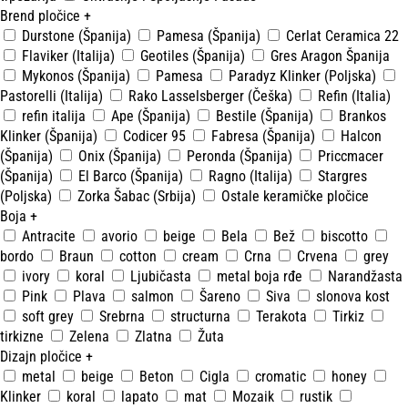
Brend pločice
+
Durstone (Španija)
Pamesa (Španija)
Cerlat Ceramica 22
Flaviker (Italija)
Geotiles (Španija)
Gres Aragon Španija
Mykonos (Španija)
Pamesa
Paradyz Klinker (Poljska)
Pastorelli (Italija)
Rako Lasselsberger (Češka)
Refin (Italia)
refin italija
Ape (Španija)
Bestile (Španija)
Brankos
Klinker (Španija)
Codicer 95
Fabresa (Španija)
Halcon
(Španija)
Onix (Španija)
Peronda (Španija)
Priccmacer
(Španija)
El Barco (Španija)
Ragno (Italija)
Stargres
(Poljska)
Zorka Šabac (Srbija)
Ostale keramičke pločice
Boja
+
Antracite
avorio
beige
Bela
Bež
biscotto
bordo
Braun
cotton
cream
Crna
Crvena
grey
ivory
koral
Ljubičasta
metal boja rđe
Narandžasta
Pink
Plava
salmon
Šareno
Siva
slonova kost
soft grey
Srebrna
structurna
Terakota
Tirkiz
tirkizne
Zelena
Zlatna
Žuta
Dizajn pločice
+
metal
beige
Beton
Cigla
cromatic
honey
Klinker
koral
lapato
mat
Mozaik
rustik