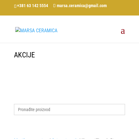
+381 63 142 5554
marsa.ceramica@gmail.com
AKCIJE
Search
for: