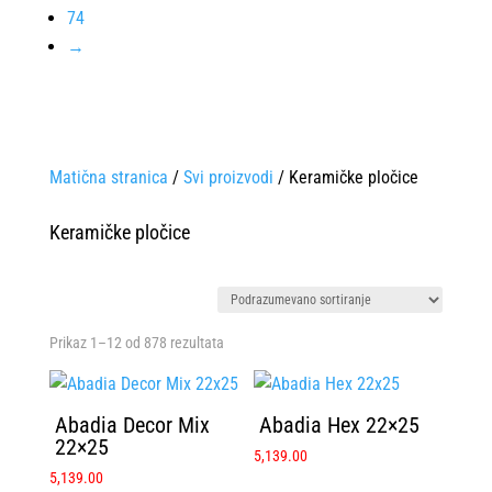
74
→
Matična stranica
/
Svi proizvodi
/ Keramičke pločice
Keramičke pločice
Prikaz 1–12 od 878 rezultata
Abadia Decor Mix
Abadia Hex 22×25
22×25
5,139.00
5,139.00