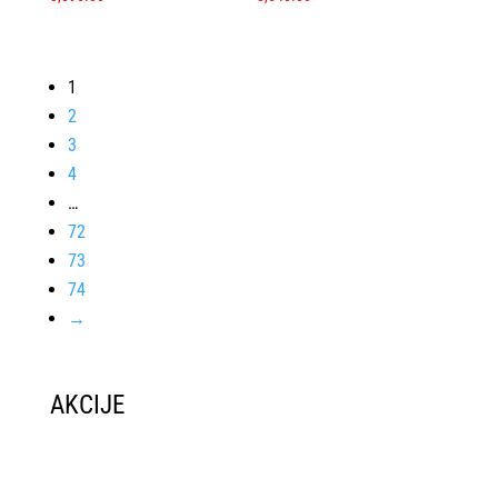
1
2
3
4
…
72
73
74
→
AKCIJE