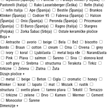
Pastorelli (Italija)
Rako Lasselsberger (Češka)
Refin (Italia)
refin italija
Ape (Španija)
Bestile (Španija)
Brankos
Klinker (Španija)
Codicer 95
Fabresa (Španija)
Halcon
(Španija)
Onix (Španija)
Peronda (Španija)
Priccmacer
(Španija)
El Barco (Španija)
Ragno (Italija)
Stargres
(Poljska)
Zorka Šabac (Srbija)
Ostale keramičke pločice
Boja
+
Antracite
avorio
beige
Bela
Bež
biscotto
bordo
Braun
cotton
cream
Crna
Crvena
grey
ivory
koral
Ljubičasta
metal boja rđe
Narandžasta
Pink
Plava
salmon
Šareno
Siva
slonova kost
soft grey
Srebrna
structurna
Terakota
Tirkiz
tirkizne
Zelena
Zlatna
Žuta
Dizajn pločice
+
metal
beige
Beton
Cigla
cromatic
honey
Klinker
koral
lapato
mat
Mozaik
rustik
structura
svetlo plave
tamno plava
Tekstil
Terrazzo
tirkizne
zelene
Drvo
Kamen
Mermer
Cement
Monocolor
Šarene
Dimenzije
+