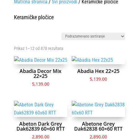
Matična stranica
/
Svi proizvodi
/ Keramičke pločice
Keramičke pločice
Prikaz 1–12 od 878 rezultata
Abadia Decor Mix
Abadia Hex 22×25
22×25
5,139.00
5,139.00
Abeton Dark Grey
Abetone Grey
Dak62839 60×60 RTT
Dak62838 60×60 RTT
2,890.00
2,890.00