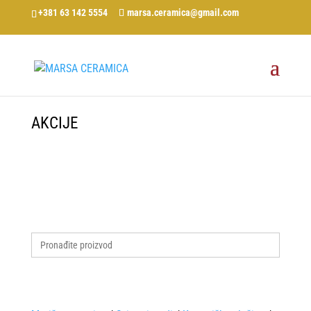
+381 63 142 5554
marsa.ceramica@gmail.com
AKCIJE
Search
for: