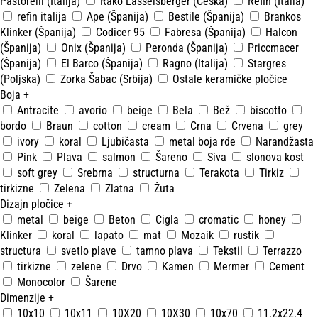
Pastorelli (Italija)
Rako Lasselsberger (Češka)
Refin (Italia)
refin italija
Ape (Španija)
Bestile (Španija)
Brankos
Klinker (Španija)
Codicer 95
Fabresa (Španija)
Halcon
(Španija)
Onix (Španija)
Peronda (Španija)
Priccmacer
(Španija)
El Barco (Španija)
Ragno (Italija)
Stargres
(Poljska)
Zorka Šabac (Srbija)
Ostale keramičke pločice
Boja
+
Antracite
avorio
beige
Bela
Bež
biscotto
bordo
Braun
cotton
cream
Crna
Crvena
grey
ivory
koral
Ljubičasta
metal boja rđe
Narandžasta
Pink
Plava
salmon
Šareno
Siva
slonova kost
soft grey
Srebrna
structurna
Terakota
Tirkiz
tirkizne
Zelena
Zlatna
Žuta
Dizajn pločice
+
metal
beige
Beton
Cigla
cromatic
honey
Klinker
koral
lapato
mat
Mozaik
rustik
structura
svetlo plave
tamno plava
Tekstil
Terrazzo
tirkizne
zelene
Drvo
Kamen
Mermer
Cement
Monocolor
Šarene
Dimenzije
+
10x10
10x11
10X20
10X30
10x70
11.2x22.4