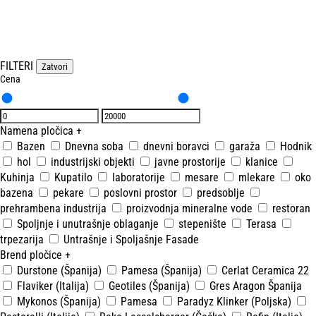
FILTERI
Zatvori
Cena
Namena pločica
+
Bazen
Dnevna soba
dnevni boravci
garaža
Hodnik
hol
industrijski objekti
javne prostorije
klanice
Kuhinja
Kupatilo
laboratorije
mesare
mlekare
oko
bazena
pekare
poslovni prostor
predsoblje
prehrambena industrija
proizvodnja mineralne vode
restoran
Spoljnje i unutrašnje oblaganje
stepenište
Terasa
trpezarija
Untrašnje i Spoljašnje Fasade
Brend pločice
+
Durstone (Španija)
Pamesa (Španija)
Cerlat Ceramica 22
Flaviker (Italija)
Geotiles (Španija)
Gres Aragon Španija
Mykonos (Španija)
Pamesa
Paradyz Klinker (Poljska)