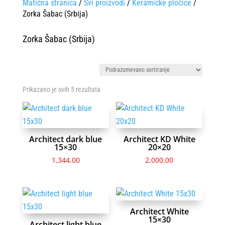
Matična stranica
/
Svi proizvodi
/
Keramičke pločice
/
Zorka Šabac (Srbija)
Zorka Šabac (Srbija)
Prikazano je svih 5 rezultata
Architect dark blue
Architect KD White
15×30
20×20
1,344.00
2,000.00
Architect White
15×30
Architect light blue