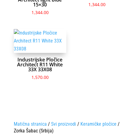
15×30
1,344.00
1,344.00
Industrijske Pločice
Architect R11 White
33X 33X08
1,570.00
Matična stranica
/
Svi proizvodi
/
Keramičke pločice
/
Zorka Šabac (Srbija)