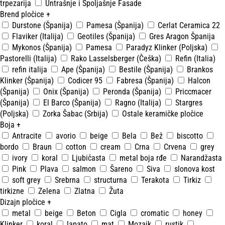
trpezarija
Untrašnje i Spoljašnje Fasade
Brend pločice
+
Durstone (Španija)
Pamesa (Španija)
Cerlat Ceramica 22
Flaviker (Italija)
Geotiles (Španija)
Gres Aragon Španija
Mykonos (Španija)
Pamesa
Paradyz Klinker (Poljska)
Pastorelli (Italija)
Rako Lasselsberger (Češka)
Refin (Italia)
refin italija
Ape (Španija)
Bestile (Španija)
Brankos
Klinker (Španija)
Codicer 95
Fabresa (Španija)
Halcon
(Španija)
Onix (Španija)
Peronda (Španija)
Priccmacer
(Španija)
El Barco (Španija)
Ragno (Italija)
Stargres
(Poljska)
Zorka Šabac (Srbija)
Ostale keramičke pločice
Boja
+
Antracite
avorio
beige
Bela
Bež
biscotto
bordo
Braun
cotton
cream
Crna
Crvena
grey
ivory
koral
Ljubičasta
metal boja rđe
Narandžasta
Pink
Plava
salmon
Šareno
Siva
slonova kost
soft grey
Srebrna
structurna
Terakota
Tirkiz
tirkizne
Zelena
Zlatna
Žuta
Dizajn pločice
+
metal
beige
Beton
Cigla
cromatic
honey
Klinker
koral
lapato
mat
Mozaik
rustik