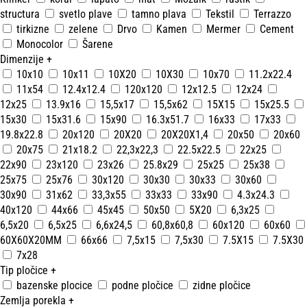
structura
svetlo plave
tamno plava
Tekstil
Terrazzo
tirkizne
zelene
Drvo
Kamen
Mermer
Cement
Monocolor
Šarene
Dimenzije
+
10x10
10x11
10X20
10X30
10x70
11.2x22.4
11x54
12.4x12.4
120x120
12x12.5
12x24
12x25
13.9x16
15,5x17
15,5x62
15X15
15x25.5
15x30
15x31.6
15x90
16.3x51.7
16x33
17x33
19.8x22.8
20x120
20X20
20X20X1,4
20x50
20x60
20x75
21x18.2
22,3x22,3
22.5x22.5
22x25
22x90
23x120
23x26
25.8x29
25x25
25x38
25x75
25x76
30x120
30x30
30x33
30x60
30x90
31x62
33,3x55
33x33
33x90
4.3x24.3
40x120
44x66
45x45
50x50
5X20
6,3x25
6,5x20
6,5x25
6,6x24,5
60,8x60,8
60x120
60x60
60X60X20MM
66x66
7,5x15
7,5x30
7.5X15
7.5X30
7x28
Tip pločice
+
bazenske plocice
podne pločice
zidne pločice
Zemlja porekla
+