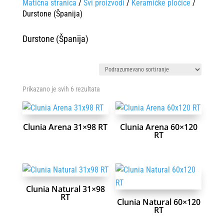
Matična stranica
/
Svi proizvodi
/
Keramičke pločice
/
Durstone (Španija)
Durstone (Španija)
Prikazano je svih 6 rezultata
Clunia Arena 31×98 RT
Clunia Arena 60×120
RT
Clunia Natural 31×98
RT
Clunia Natural 60×120
RT