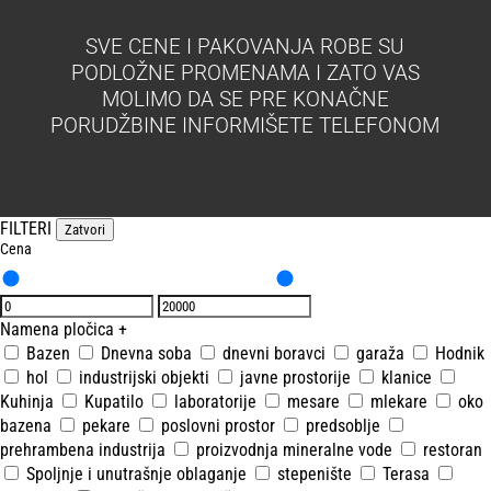
SVE CENE I PAKOVANJA ROBE SU
PODLOŽNE PROMENAMA I ZATO VAS
MOLIMO DA SE PRE KONAČNE
PORUDŽBINE INFORMIŠETE TELEFONOM
FILTERI
Zatvori
Cena
Namena pločica
+
Bazen
Dnevna soba
dnevni boravci
garaža
Hodnik
hol
industrijski objekti
javne prostorije
klanice
Kuhinja
Kupatilo
laboratorije
mesare
mlekare
oko
bazena
pekare
poslovni prostor
predsoblje
prehrambena industrija
proizvodnja mineralne vode
restoran
Spoljnje i unutrašnje oblaganje
stepenište
Terasa