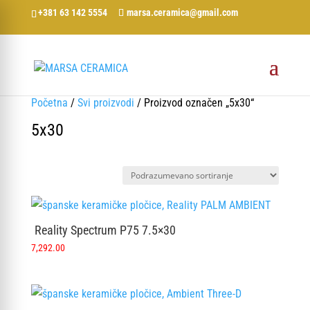
+381 63 142 5554
marsa.ceramica@gmail.com
Početna
/
Svi proizvodi
/ Proizvod označen „5x30“
5x30
Reality Spectrum P75 7.5×30
7,292.00