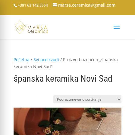
marsa.ceramica@gmail.com
+381 63 142 5554
Početna
/
Svi proizvodi
/ Proizvod označen „španska
keramika Novi Sad“
španska keramika Novi Sad