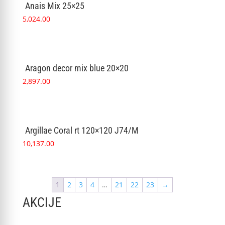
Anais Mix 25×25
5,024.00
Aragon decor mix blue 20×20
2,897.00
Argillae Coral rt 120×120 J74/M
10,137.00
1
2
3
4
…
21
22
23
→
AKCIJE