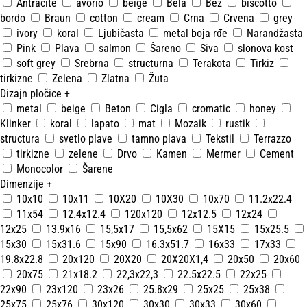
Antracite
avorio
beige
Bela
Bež
biscotto
bordo
Braun
cotton
cream
Crna
Crvena
grey
ivory
koral
Ljubičasta
metal boja rđe
Narandžasta
Pink
Plava
salmon
Šareno
Siva
slonova kost
soft grey
Srebrna
structurna
Terakota
Tirkiz
tirkizne
Zelena
Zlatna
Žuta
Dizajn pločice
+
metal
beige
Beton
Cigla
cromatic
honey
Klinker
koral
lapato
mat
Mozaik
rustik
structura
svetlo plave
tamno plava
Tekstil
Terrazzo
tirkizne
zelene
Drvo
Kamen
Mermer
Cement
Monocolor
Šarene
Dimenzije
+
10x10
10x11
10X20
10X30
10x70
11.2x22.4
11x54
12.4x12.4
120x120
12x12.5
12x24
12x25
13.9x16
15,5x17
15,5x62
15X15
15x25.5
15x30
15x31.6
15x90
16.3x51.7
16x33
17x33
19.8x22.8
20x120
20X20
20X20X1,4
20x50
20x60
20x75
21x18.2
22,3x22,3
22.5x22.5
22x25
22x90
23x120
23x26
25.8x29
25x25
25x38
25x75
25x76
30x120
30x30
30x33
30x60