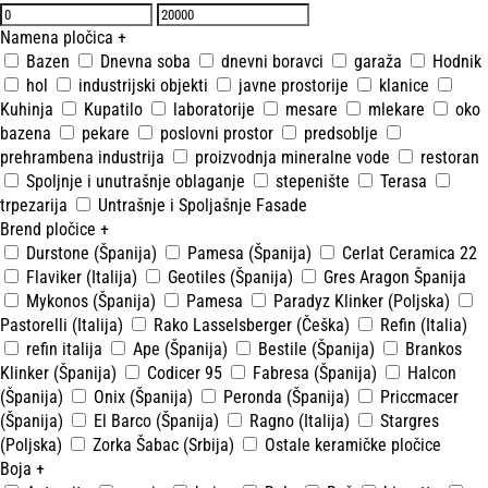
Namena pločica
+
Bazen
Dnevna soba
dnevni boravci
garaža
Hodnik
hol
industrijski objekti
javne prostorije
klanice
Kuhinja
Kupatilo
laboratorije
mesare
mlekare
oko
bazena
pekare
poslovni prostor
predsoblje
prehrambena industrija
proizvodnja mineralne vode
restoran
Spoljnje i unutrašnje oblaganje
stepenište
Terasa
trpezarija
Untrašnje i Spoljašnje Fasade
Brend pločice
+
Durstone (Španija)
Pamesa (Španija)
Cerlat Ceramica 22
Flaviker (Italija)
Geotiles (Španija)
Gres Aragon Španija
Mykonos (Španija)
Pamesa
Paradyz Klinker (Poljska)
Pastorelli (Italija)
Rako Lasselsberger (Češka)
Refin (Italia)
refin italija
Ape (Španija)
Bestile (Španija)
Brankos
Klinker (Španija)
Codicer 95
Fabresa (Španija)
Halcon
(Španija)
Onix (Španija)
Peronda (Španija)
Priccmacer
(Španija)
El Barco (Španija)
Ragno (Italija)
Stargres
(Poljska)
Zorka Šabac (Srbija)
Ostale keramičke pločice
Boja
+