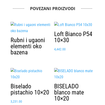
POVEZANI PROIZVODI
Loft Bianco P54
Rubni i ugaoni
10×30
elementi oko
4,442.00
bazena
Biselado
BISELADO
pistachio 10×20
blanco mate
10×20
3,231.00