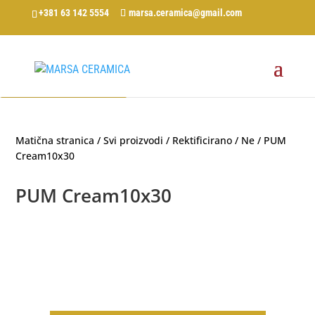
+381 63 142 5554
marsa.ceramica@gmail.com
Dodaj u listu za upit
Matična stranica
/
Svi proizvodi
/
Rektificirano
/
Ne
/ PUM
Cream10x30
PUM Cream10x30