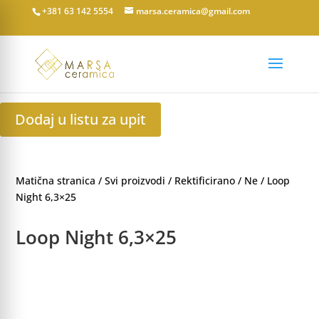
+381 63 142 5554
marsa.ceramica@gmail.com
Dodaj u listu za upit
Matična stranica
/
Svi proizvodi
/
Rektificirano
/
Ne
/ Loop
Night 6,3×25
Loop Night 6,3×25