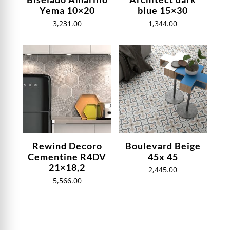
Yema 10×20
blue 15×30
3,231.00
1,344.00
Rewind Decoro
Boulevard Beige
Cementine R4DV
45x 45
21×18,2
2,445.00
5,566.00