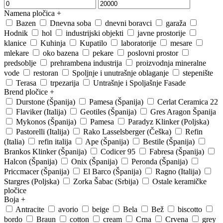
Namena pločica
+
Bazen
Dnevna soba
dnevni boravci
garaža
Hodnik
hol
industrijski objekti
javne prostorije
klanice
Kuhinja
Kupatilo
laboratorije
mesare
mlekare
oko bazena
pekare
poslovni prostor
predsoblje
prehrambena industrija
proizvodnja mineralne
vode
restoran
Spoljnje i unutrašnje oblaganje
stepenište
Terasa
trpezarija
Untrašnje i Spoljašnje Fasade
Brend pločice
+
Durstone (Španija)
Pamesa (Španija)
Cerlat Ceramica 22
Flaviker (Italija)
Geotiles (Španija)
Gres Aragon Španija
Mykonos (Španija)
Pamesa
Paradyz Klinker (Poljska)
Pastorelli (Italija)
Rako Lasselsberger (Češka)
Refin
(Italia)
refin italija
Ape (Španija)
Bestile (Španija)
Brankos Klinker (Španija)
Codicer 95
Fabresa (Španija)
Halcon (Španija)
Onix (Španija)
Peronda (Španija)
Priccmacer (Španija)
El Barco (Španija)
Ragno (Italija)
Stargres (Poljska)
Zorka Šabac (Srbija)
Ostale keramičke
pločice
Boja
+
Antracite
avorio
beige
Bela
Bež
biscotto
bordo
Braun
cotton
cream
Crna
Crvena
grey