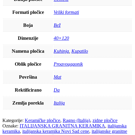
Formati pločice
Veliki formati
Boja
Bež
Dimenzije
40×120
Namena pločica
Kuhinja
,
Kupatilo
Oblik pločice
Proavougaonik
Površina
Mat
Rektificirano
Da
Zemlja porekla
Italija
Kategorije:
Keramičke pločice
,
Ragno (Italija)
,
zidne pločice
Oznake:
ITALIJANSKA GRANITNA KERAMIKA
,
italijanska
keramika
,
italijanska keramika Novi Sad cene
,
italijanske granitne