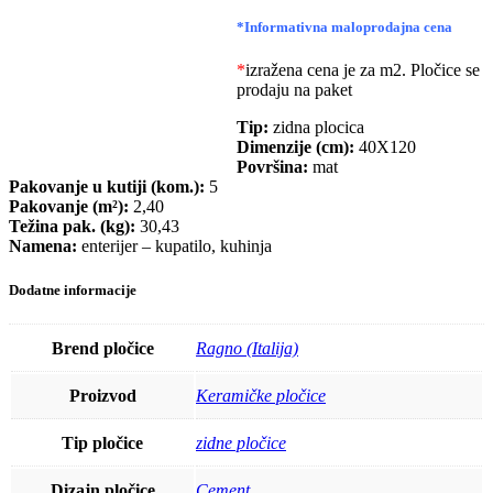
*Informativna maloprodajna cena
*
izražena cena je za m2. Pločice se
prodaju na paket
Tip:
zidna plocica
Dimenzije (cm):
40X120
Površina:
mat
Pakovanje u kutiji (kom.):
5
Pakovanje (m²):
2,40
Težina pak. (kg):
30,43
Namena:
enterijer – kupatilo, kuhinja
Dodatne informacije
Brend pločice
Ragno (Italija)
Proizvod
Keramičke pločice
Tip pločice
zidne pločice
Dizajn pločice
Cement