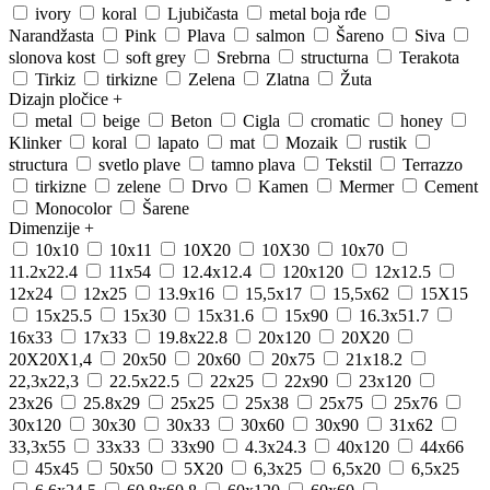
ivory
koral
Ljubičasta
metal boja rđe
Narandžasta
Pink
Plava
salmon
Šareno
Siva
slonova kost
soft grey
Srebrna
structurna
Terakota
Tirkiz
tirkizne
Zelena
Zlatna
Žuta
Dizajn pločice
+
metal
beige
Beton
Cigla
cromatic
honey
Klinker
koral
lapato
mat
Mozaik
rustik
structura
svetlo plave
tamno plava
Tekstil
Terrazzo
tirkizne
zelene
Drvo
Kamen
Mermer
Cement
Monocolor
Šarene
Dimenzije
+
10x10
10x11
10X20
10X30
10x70
11.2x22.4
11x54
12.4x12.4
120x120
12x12.5
12x24
12x25
13.9x16
15,5x17
15,5x62
15X15
15x25.5
15x30
15x31.6
15x90
16.3x51.7
16x33
17x33
19.8x22.8
20x120
20X20
20X20X1,4
20x50
20x60
20x75
21x18.2
22,3x22,3
22.5x22.5
22x25
22x90
23x120
23x26
25.8x29
25x25
25x38
25x75
25x76
30x120
30x30
30x33
30x60
30x90
31x62
33,3x55
33x33
33x90
4.3x24.3
40x120
44x66
45x45
50x50
5X20
6,3x25
6,5x20
6,5x25