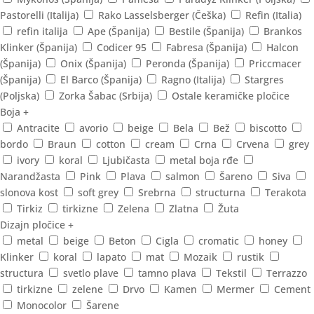
Pastorelli (Italija)
Rako Lasselsberger (Češka)
Refin (Italia)
refin italija
Ape (Španija)
Bestile (Španija)
Brankos
Klinker (Španija)
Codicer 95
Fabresa (Španija)
Halcon
(Španija)
Onix (Španija)
Peronda (Španija)
Priccmacer
(Španija)
El Barco (Španija)
Ragno (Italija)
Stargres
(Poljska)
Zorka Šabac (Srbija)
Ostale keramičke pločice
Boja
+
Antracite
avorio
beige
Bela
Bež
biscotto
bordo
Braun
cotton
cream
Crna
Crvena
grey
ivory
koral
Ljubičasta
metal boja rđe
Narandžasta
Pink
Plava
salmon
Šareno
Siva
slonova kost
soft grey
Srebrna
structurna
Terakota
Tirkiz
tirkizne
Zelena
Zlatna
Žuta
Dizajn pločice
+
metal
beige
Beton
Cigla
cromatic
honey
Klinker
koral
lapato
mat
Mozaik
rustik
structura
svetlo plave
tamno plava
Tekstil
Terrazzo
tirkizne
zelene
Drvo
Kamen
Mermer
Cement
Monocolor
Šarene