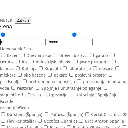
FILTERI
Zatvori
Cena
Namena pločica
+
Bazen
Dnevna soba
dnevni boravci
garaža
Hodnik
hol
industrijski objekti
javne prostorije
klanice
Kuhinja
Kupatilo
laboratorije
mesare
mlekare
oko bazena
pekare
poslovni prostor
predsoblje
prehrambena industrija
proizvodnja mineralne
vode
restoran
Spoljnje i unutrašnje oblaganje
stepenište
Terasa
trpezarija
Untrašnje i Spoljašnje
Fasade
Brend pločice
+
Durstone (Španija)
Pamesa (Španija)
Cerlat Ceramica 22
Flaviker (Italija)
Geotiles (Španija)
Gres Aragon Španija
Mykonos (Španija)
Pamesa
Paradyz Klinker (Poljska)