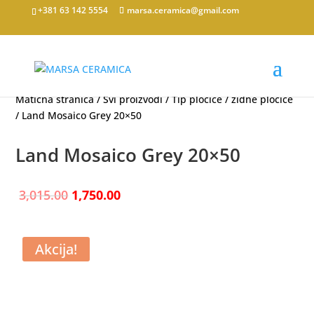
+381 63 142 5554
marsa.ceramica@gmail.com
Matična stranica
/
Svi proizvodi
/
Tip pločice
/
zidne pločice
/ Land Mosaico Grey 20×50
Land Mosaico Grey 20×50
Originalna
Trenutna
3,015.00
1,750.00
cena
cena
je
je:
bila:
1,750.00.
Akcija!
3,015.00.