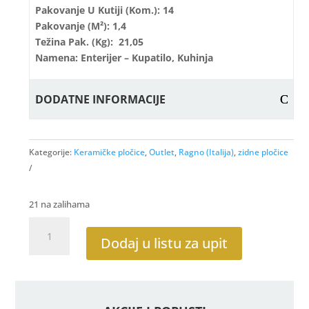
Pakovanje U Kutiji (kom.): 14
Pakovanje (m²): 1,4
Težina Pak. (kg): 21,05
Namena: Enterijer – Kupatilo, Kuhinja
DODATNE INFORMACIJE
Kategorije:
Keramičke pločice
,
Outlet
,
Ragno (Italija)
,
zidne pločice
21 na zalihama
Land
Mosaico
Dodaj u listu za upit
Grey
20x50
količina