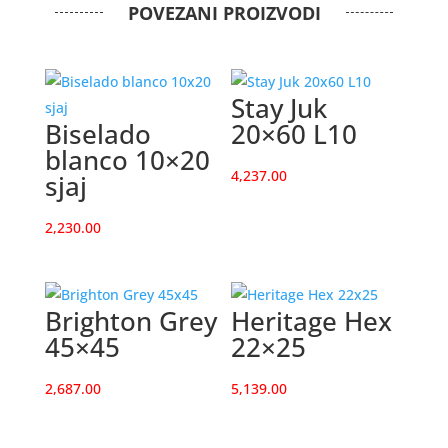
POVEZANI PROIZVODI
Stay Juk
Biselado
20×60 L10
blanco 10×20
4,237.00
sjaj
2,230.00
Brighton Grey
Heritage Hex
45×45
22×25
2,687.00
5,139.00