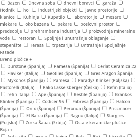
Bazen
Dnevna soba
dnevni boravci
garaža
Hodnik
hol
industrijski objekti
javne prostorije
klanice
Kuhinja
Kupatilo
laboratorije
mesare
mlekare
oko bazena
pekare
poslovni prostor
predsoblje
prehrambena industrija
proizvodnja mineralne
vode
restoran
Spoljnje i unutrašnje oblaganje
stepenište
Terasa
trpezarija
Untrašnje i Spoljašnje
Fasade
Brend pločice
+
Durstone (Španija)
Pamesa (Španija)
Cerlat Ceramica 22
Flaviker (Italija)
Geotiles (Španija)
Gres Aragon Španija
Mykonos (Španija)
Pamesa
Paradyz Klinker (Poljska)
Pastorelli (Italija)
Rako Lasselsberger (Češka)
Refin (Italia)
refin italija
Ape (Španija)
Bestile (Španija)
Brankos
Klinker (Španija)
Codicer 95
Fabresa (Španija)
Halcon
(Španija)
Onix (Španija)
Peronda (Španija)
Priccmacer
(Španija)
El Barco (Španija)
Ragno (Italija)
Stargres
(Poljska)
Zorka Šabac (Srbija)
Ostale keramičke pločice
Boja
+
Antracite
avorio
beige
Bela
Bež
biscotto