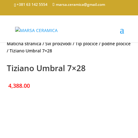
+381 63 142 5554
marsa.ceramica@gmail.com
Matična stranica
/
Svi proizvodi
/
Tip pločice
/
podne pločice
/ Tiziano Umbral 7×28
Tiziano Umbral 7×28
4,388.00