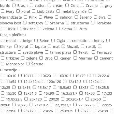
bordo
Braun
cotton
cream
Crna
Crvena
grey
ivory
koral
Ljubičasta
metal boja rđe
Narandžasta
Pink
Plava
salmon
Šareno
Siva
slonova kost
soft grey
Srebrna
structurna
Terakota
Tirkiz
tirkizne
Zelena
Zlatna
Žuta
Dizajn pločice
+
metal
beige
Beton
Cigla
cromatic
honey
Klinker
koral
lapato
mat
Mozaik
rustik
structura
svetlo plave
tamno plava
Tekstil
Terrazzo
tirkizne
zelene
Drvo
Kamen
Mermer
Cement
Monocolor
Šarene
Dimenzije
+
10x10
10x11
10X20
10X30
10x70
11.2x22.4
11x54
12.4x12.4
120x120
12x12.5
12x24
12x25
13.9x16
15,5x17
15,5x62
15X15
15x25.5
15x30
15x31.6
15x90
16.3x51.7
16x33
17x33
19.8x22.8
20x120
20X20
20X20X1,4
20x50
20x60
20x75
21x18.2
22,3x22,3
22.5x22.5
22x25
22x90
23x120
23x26
25.8x29
25x25
25x38