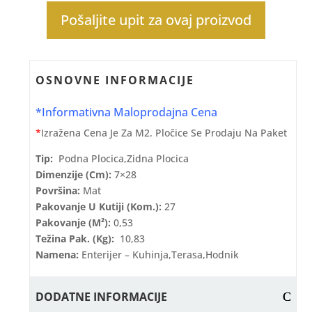
Pošaljite upit za ovaj proizvod
OSNOVNE INFORMACIJE
*Informativna Maloprodajna Cena
*
Izražena Cena Je Za M2. Pločice Se Prodaju Na Paket
Tip:
Podna Plocica,zidna Plocica
Dimenzije (cm):
7×28
Površina:
Mat
Pakovanje U Kutiji (kom.):
27
Pakovanje (m²):
0,53
Težina Pak. (kg):
10,83
Namena:
Enterijer – Kuhinja,terasa,hodnik
DODATNE INFORMACIJE