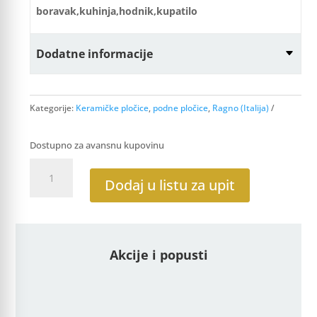
boravak,kuhinja,hodnik,kupatilo
Dodatne informacije
Kategorije:
Keramičke pločice
,
podne pločice
,
Ragno (Italija)
Dostupno za avansnu kupovinu
Harmony
Beige
Dodaj u listu za upit
15x90
R2KH
količina
Akcije i popusti