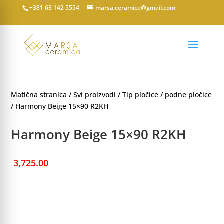
+381 63 142 5554
marsa.ceramica@gmail.com
Matična stranica
/
Svi proizvodi
/
Tip pločice
/
podne pločice
/ Harmony Beige 15×90 R2KH
Harmony Beige 15×90 R2KH
3,725.00