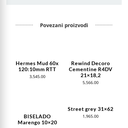
Povezani proizvodi
Hermes Mud 60x
Rewind Decoro
120:10mm RTT
Cementine R4DV
21×18,2
3,545.00
5,566.00
Street grey 31×62
BISELADO
1,965.00
Marengo 10×20