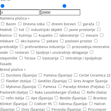
Namena pločica
+
Bazen
Dnevna soba
dnevni boravci
garaža
Hodnik
hol
industrijski objekti
javne prostorije
klanice
Kuhinja
Kupatilo
laboratorije
mesare
mlekare
oko bazena
pekare
poslovni prostor
predsoblje
prehrambena industrija
proizvodnja mineralne
vode
restoran
Spoljnje i unutrašnje oblaganje
stepenište
Terasa
trpezarija
Untrašnje i Spoljašnje
Fasade
Brend pločice
+
Durstone (Španija)
Pamesa (Španija)
Cerlat Ceramica 22
Flaviker (Italija)
Geotiles (Španija)
Gres Aragon Španija
Mykonos (Španija)
Pamesa
Paradyz Klinker (Poljska)
Pastorelli (Italija)
Rako Lasselsberger (Češka)
Refin (Italia)
refin italija
Ape (Španija)
Bestile (Španija)
Brankos
Klinker (Španija)
Codicer 95
Fabresa (Španija)
Halcon
(Španija)
Onix (Španija)
Peronda (Španija)
Priccmacer