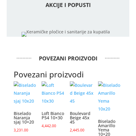
količina
AKCIJE I POPUSTI
POVEZANI PROIZVODI
Povezani proizvodi
Biselado
Loft Bianco
Boulevard
Naranja
P54 10×30
Beige 45x
Biselado
sjaj 10×20
45
Amarillo
4,442.00
Yema
3,231.00
2,445.00
10×20