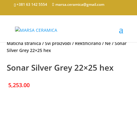
+381 63 142 5554
marsa.ceramica@gmail.com
Matična stranica
/
Svi proizvodi
/
Rektificirano
/
Ne
/ Sonar
Silver Grey 22×25 hex
Sonar Silver Grey 22×25 hex
5,253.00