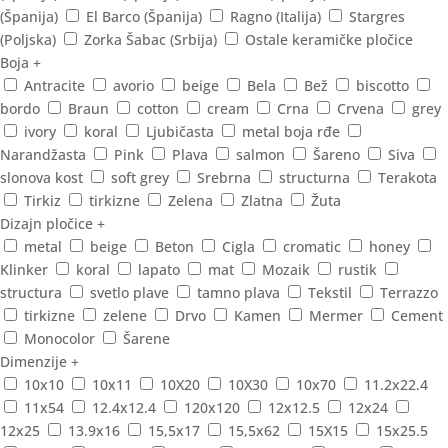
(Španija)
El Barco (Španija)
Ragno (Italija)
Stargres
(Poljska)
Zorka Šabac (Srbija)
Ostale keramičke pločice
Boja
+
Antracite
avorio
beige
Bela
Bež
biscotto
bordo
Braun
cotton
cream
Crna
Crvena
grey
ivory
koral
Ljubičasta
metal boja rđe
Narandžasta
Pink
Plava
salmon
Šareno
Siva
slonova kost
soft grey
Srebrna
structurna
Terakota
Tirkiz
tirkizne
Zelena
Zlatna
Žuta
Dizajn pločice
+
metal
beige
Beton
Cigla
cromatic
honey
Klinker
koral
lapato
mat
Mozaik
rustik
structura
svetlo plave
tamno plava
Tekstil
Terrazzo
tirkizne
zelene
Drvo
Kamen
Mermer
Cement
Monocolor
Šarene
Dimenzije
+
10x10
10x11
10X20
10X30
10x70
11.2x22.4
11x54
12.4x12.4
120x120
12x12.5
12x24
12x25
13.9x16
15,5x17
15,5x62
15X15
15x25.5