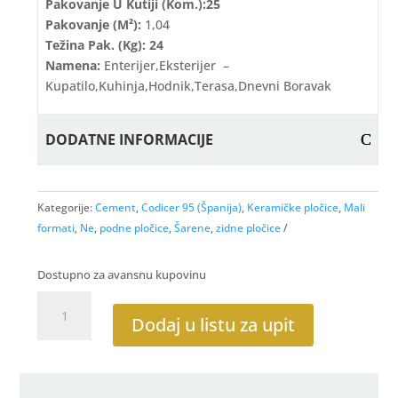
Pakovanje U Kutiji (kom.):25
Pakovanje (m²):
1,04
Težina Pak. (kg): 24
Namena:
Enterijer,eksterijer –
Kupatilo,kuhinja,hodnik,terasa,dnevni Boravak
DODATNE INFORMACIJE
Kategorije:
Cement
,
Codicer 95 (Španija)
,
Keramičke pločice
,
Mali
formati
,
Ne
,
podne pločice
,
Šarene
,
zidne pločice
Dostupno za avansnu kupovinu
Sonar
Silver
Dodaj u listu za upit
Grey
22x25
hex