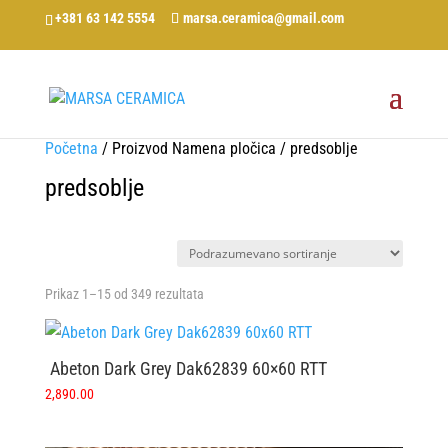
+381 63 142 5554
marsa.ceramica@gmail.com
Početna
/ Proizvod Namena pločica / predsoblje
predsoblje
Prikaz 1–15 od 349 rezultata
Abeton Dark Grey Dak62839 60×60 RTT
2,890.00