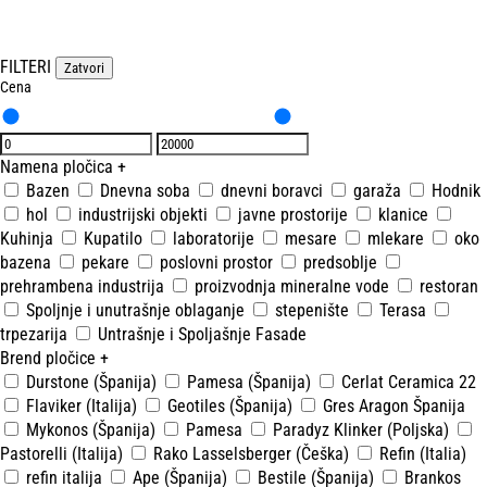
FILTERI
Zatvori
Cena
Namena pločica
+
Bazen
Dnevna soba
dnevni boravci
garaža
Hodnik
hol
industrijski objekti
javne prostorije
klanice
Kuhinja
Kupatilo
laboratorije
mesare
mlekare
oko
bazena
pekare
poslovni prostor
predsoblje
prehrambena industrija
proizvodnja mineralne vode
restoran
Spoljnje i unutrašnje oblaganje
stepenište
Terasa
trpezarija
Untrašnje i Spoljašnje Fasade
Brend pločice
+
Durstone (Španija)
Pamesa (Španija)
Cerlat Ceramica 22
Flaviker (Italija)
Geotiles (Španija)
Gres Aragon Španija
Mykonos (Španija)
Pamesa
Paradyz Klinker (Poljska)
Pastorelli (Italija)
Rako Lasselsberger (Češka)
Refin (Italia)
refin italija
Ape (Španija)
Bestile (Španija)
Brankos