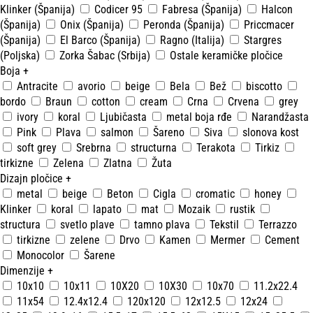
Klinker (Španija)
Codicer 95
Fabresa (Španija)
Halcon
(Španija)
Onix (Španija)
Peronda (Španija)
Priccmacer
(Španija)
El Barco (Španija)
Ragno (Italija)
Stargres
(Poljska)
Zorka Šabac (Srbija)
Ostale keramičke pločice
Boja
+
Antracite
avorio
beige
Bela
Bež
biscotto
bordo
Braun
cotton
cream
Crna
Crvena
grey
ivory
koral
Ljubičasta
metal boja rđe
Narandžasta
Pink
Plava
salmon
Šareno
Siva
slonova kost
soft grey
Srebrna
structurna
Terakota
Tirkiz
tirkizne
Zelena
Zlatna
Žuta
Dizajn pločice
+
metal
beige
Beton
Cigla
cromatic
honey
Klinker
koral
lapato
mat
Mozaik
rustik
structura
svetlo plave
tamno plava
Tekstil
Terrazzo
tirkizne
zelene
Drvo
Kamen
Mermer
Cement
Monocolor
Šarene
Dimenzije
+
10x10
10x11
10X20
10X30
10x70
11.2x22.4
11x54
12.4x12.4
120x120
12x12.5
12x24