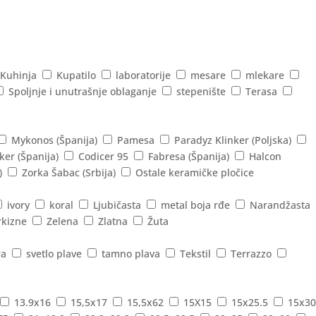
Kuhinja
Kupatilo
laboratorije
mesare
mlekare
Spoljnje i unutrašnje oblaganje
stepenište
Terasa
Mykonos (Španija)
Pamesa
Paradyz Klinker (Poljska)
ker (Španija)
Codicer 95
Fabresa (Španija)
Halcon
)
Zorka Šabac (Srbija)
Ostale keramičke pločice
ivory
koral
Ljubičasta
metal boja rđe
Narandžasta
rkizne
Zelena
Zlatna
Žuta
ra
svetlo plave
tamno plava
Tekstil
Terrazzo
13.9x16
15,5x17
15,5x62
15X15
15x25.5
15x30