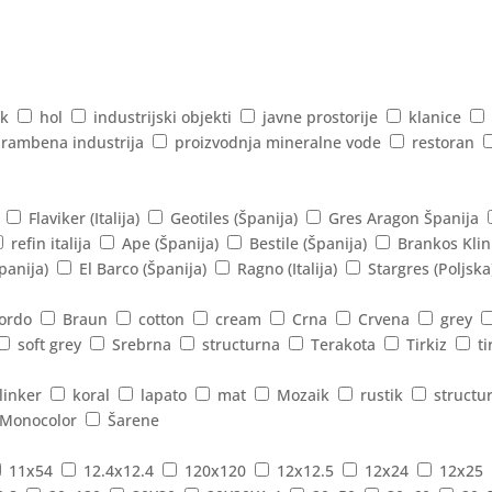
k
hol
industrijski objekti
javne prostorije
klanice
rambena industrija
proizvodnja mineralne vode
restoran
Flaviker (Italija)
Geotiles (Španija)
Gres Aragon Španija
refin italija
Ape (Španija)
Bestile (Španija)
Brankos Klin
panija)
El Barco (Španija)
Ragno (Italija)
Stargres (Poljska
ordo
Braun
cotton
cream
Crna
Crvena
grey
soft grey
Srebrna
structurna
Terakota
Tirkiz
ti
linker
koral
lapato
mat
Mozaik
rustik
structu
Monocolor
Šarene
11x54
12.4x12.4
120x120
12x12.5
12x24
12x25