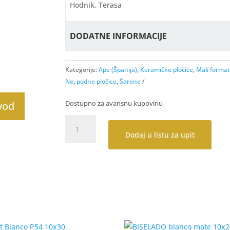
Hodnik, Terasa
DODATNE INFORMACIJE
Kategorije:
Ape (Španija)
,
Keramičke pločice
,
Mali format
Ne
,
podne pločice
,
Šarene
Dostupno za avansnu kupovinu
zvod
Savona
Collection
Dodaj u listu za upit
(Bianco
15x15
T36,
Elma
15x15
T36,
Emilia
15x15