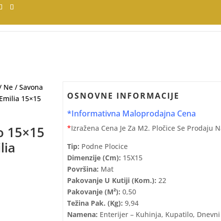
/
Ne
/ Savona
OSNOVNE INFORMACIJE
 Emilia 15×15
*Informativna Maloprodajna Cena
*
Izražena Cena Je Za M2. Pločice Se Prodaju 
o 15×15
lia
Tip:
Podne Plocice
Dimenzije (cm):
15X15
Površina:
Mat
Pakovanje U Kutiji (kom.):
22
Pakovanje (m²):
0,50
Težina Pak. (kg):
9,94
Namena:
Enterijer – Kuhinja, Kupatilo, Dnevni