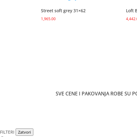
Street soft grey 31×62
Loft 
1,965.00
4,442
SVE CENE I PAKOVANJA ROBE SU
FILTERI
Zatvori