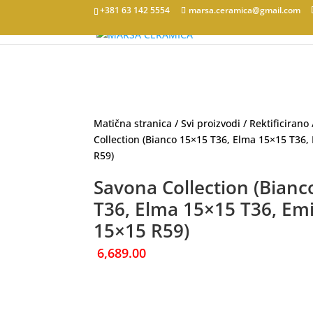
+381 63 142 5554
marsa.ceramica@gmail.com
Matična stranica
/
Svi proizvodi
/
Rektificirano
Collection (Bianco 15×15 T36, Elma 15×15 T36,
R59)
Savona Collection (Bianc
T36, Elma 15×15 T36, Emi
15×15 R59)
6,689.00