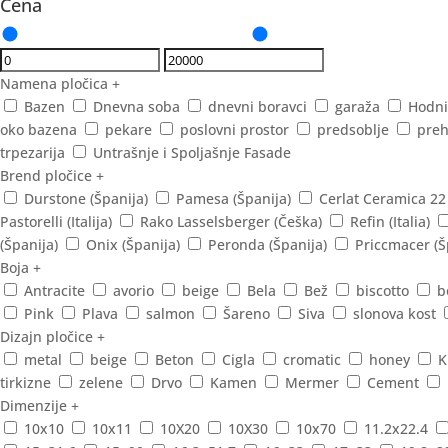
Cena
Namena pločica
+
Bazen
Dnevna soba
dnevni boravci
garaža
Hodni
oko bazena
pekare
poslovni prostor
predsoblje
preh
trpezarija
Untrašnje i Spoljašnje Fasade
Brend pločice
+
Durstone (Španija)
Pamesa (Španija)
Cerlat Ceramica 22
Pastorelli (Italija)
Rako Lasselsberger (Češka)
Refin (Italia)
(Španija)
Onix (Španija)
Peronda (Španija)
Priccmacer (Š
Boja
+
Antracite
avorio
beige
Bela
Bež
biscotto
b
Pink
Plava
salmon
Šareno
Siva
slonova kost
Dizajn pločice
+
metal
beige
Beton
Cigla
cromatic
honey
K
tirkizne
zelene
Drvo
Kamen
Mermer
Cement
Dimenzije
+
10x10
10x11
10X20
10X30
10x70
11.2x22.4