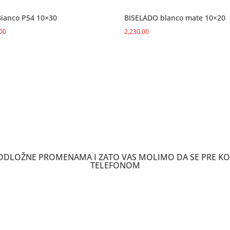
R59)
Bianco P54 10×30
BISELADO blanco mate 10×20
količina
.00
2,230.00
 PODLOŽNE PROMENAMA I ZATO VAS MOLIMO DA SE PRE K
TELEFONOM