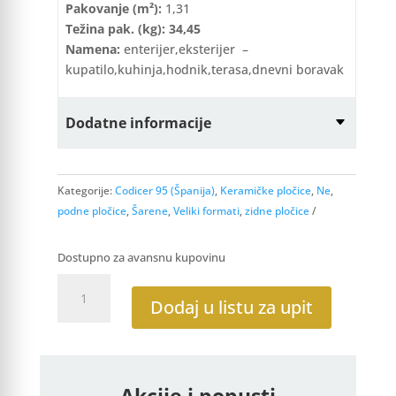
Pakovanje (m²):
1,31
Težina pak. (kg): 34,45
Namena:
enterijer,eksterijer –
kupatilo,kuhinja,hodnik,terasa,dnevni boravak
Dodatne informacije
Kategorije:
Codicer 95 (Španija)
,
Keramičke pločice
,
Ne
,
podne pločice
,
Šarene
,
Veliki formati
,
zidne pločice
Dostupno za avansnu kupovinu
Robson
White
Dodaj u listu za upit
66x66
količina
Akcije i popusti