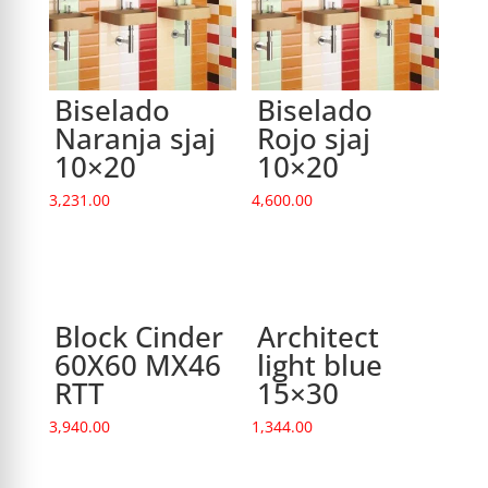
Biselado
Biselado
Naranja sjaj
Rojo sjaj
10×20
10×20
3,231.00
4,600.00
Block Cinder
Architect
60X60 MX46
light blue
RTT
15×30
3,940.00
1,344.00