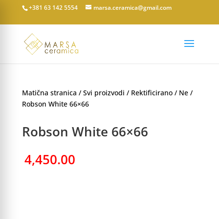
+381 63 142 5554
marsa.ceramica@gmail.com
Matična stranica
/
Svi proizvodi
/
Rektificirano
/
Ne
/
Robson White 66×66
Robson White 66×66
4,450.00