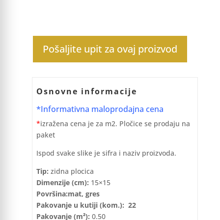
Pošaljite upit za ovaj proizvod
Osnovne informacije
*Informativna maloprodajna cena
*
izražena cena je za m2. Pločice se prodaju na
paket
Ispod svake slike je sifra i naziv proizvoda.
Tip:
zidna plocica
Dimenzije (cm):
15×15
Površina:mat, gres
Pakovanje u kutiji (kom.): 22
Pakovanje (m²):
0.50