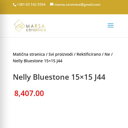
+381 63 142 5554
marsa.ceramica@gmail.com
Matična stranica
/
Svi proizvodi
/
Rektificirano
/
Ne
/
Nelly Bluestone 15×15 J44
Nelly Bluestone 15×15 J44
8,407.00