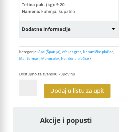
Težina pak. (kg): 9,20
Namena:
kuhinja, kupatilo
Dodatne informacije
Kategorije:
Ape (Španija)
,
efekat gres
,
Keramičke pločice
,
Mali formati
,
Monocolor
,
Ne
,
zidne pločice
Dostupno za avansnu kupovinu
Nelly
Bluestone
Dodaj u listu za upit
15x15
J44
količina
Akcije i popusti