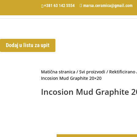
+381 63 142 5554
marsa.ceramica@gmail.com
Dodaj u listu za upit
Matična stranica
/
Svi proizvodi
/
Rektificirano
Incosion Mud Graphite 20×20
Incosion Mud Graphite 