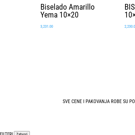
Biselado Amarillo
BI
Yema 10×20
10
3,231.00
2,230.
SVE CENE I PAKOVANJA ROBE SU P
FILTERI
Zatvori