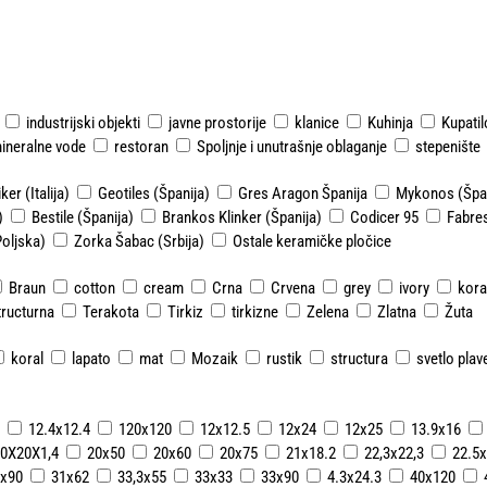
industrijski objekti
javne prostorije
klanice
Kuhinja
Kupatil
ineralne vode
restoran
Spoljnje i unutrašnje oblaganje
stepenište
ker (Italija)
Geotiles (Španija)
Gres Aragon Španija
Mykonos (Špan
)
Bestile (Španija)
Brankos Klinker (Španija)
Codicer 95
Fabres
Poljska)
Zorka Šabac (Srbija)
Ostale keramičke pločice
Braun
cotton
cream
Crna
Crvena
grey
ivory
kora
tructurna
Terakota
Tirkiz
tirkizne
Zelena
Zlatna
Žuta
koral
lapato
mat
Mozaik
rustik
structura
svetlo plav
12.4x12.4
120x120
12x12.5
12x24
12x25
13.9x16
0X20X1,4
20x50
20x60
20x75
21x18.2
22,3x22,3
22.5x
x90
31x62
33,3x55
33x33
33x90
4.3x24.3
40x120