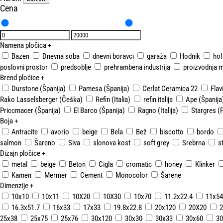
Cena
Namena pločica
+
Bazen
Dnevna soba
dnevni boravci
garaža
Hodnik
hol
poslovni prostor
predsoblje
prehrambena industrija
proizvodnja m
Brend pločice
+
Durstone (Španija)
Pamesa (Španija)
Cerlat Ceramica 22
Flavi
Rako Lasselsberger (Češka)
Refin (Italia)
refin italija
Ape (Španija
Priccmacer (Španija)
El Barco (Španija)
Ragno (Italija)
Stargres (
Boja
+
Antracite
avorio
beige
Bela
Bež
biscotto
bordo
salmon
Šareno
Siva
slonova kost
soft grey
Srebrna
s
Dizajn pločice
+
metal
beige
Beton
Cigla
cromatic
honey
Klinker
Kamen
Mermer
Cement
Monocolor
Šarene
Dimenzije
+
10x10
10x11
10X20
10X30
10x70
11.2x22.4
11x54
16.3x51.7
16x33
17x33
19.8x22.8
20x120
20X20
2
25x38
25x75
25x76
30x120
30x30
30x33
30x60
30