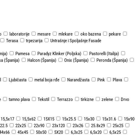
o
laboratorije
mesare
mlekare
oko bazena
pekare
Terasa
trpezarija
Untrašnje i Spoljašnje Fasade
ija)
Pamesa
Paradyz Klinker (Poljska)
Pastorelli (Italija)
a (Španija)
Halcon (Španija)
Onix (Španija)
Peronda (Španija)
l
Ljubičasta
metal boja rđe
Narandžasta
Pink
Plava
e
tamno plava
Tekstil
Terrazzo
tirkizne
zelene
Drvo
15,5x17
15,5x62
15X15
15x25.5
15x30
15x31.6
15x90
22.5
22x25
22x90
23x120
23x26
25.8x29
25x25
44x66
45x45
50x50
5X20
6,3x25
6,5x20
6,5x25