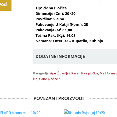
vod
Tip: Zidna Pločica
Dimenzije (cm): 20×20
Površina: Sjajne
Pakovanje U Kutiji (kom.): 25
Pakovanje (m²): 1,00
Težina Pak. (kg): 14,08
Namena: Enterijer – Kupatilo, Kuhinja
DODATNE INFORMACIJE
Kategorije:
Ape (Španija)
,
Keramičke pločice
,
Mali format
Ne
,
zidne pločice
POVEZANI PROIZVODI