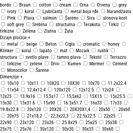
bordo
Braun
cotton
cream
Crna
Crvena
grey
ivory
koral
Ljubičasta
metal boja rđe
Narandžasta
Pink
Plava
salmon
Šareno
Siva
slonova kost
soft grey
Srebrna
structurna
Terakota
Tirkiz
tirkizne
Zelena
Zlatna
Žuta
Dizajn pločice
+
metal
beige
Beton
Cigla
cromatic
honey
Klinker
koral
lapato
mat
Mozaik
rustik
structura
svetlo plave
tamno plava
Tekstil
Terrazzo
tirkizne
zelene
Drvo
Kamen
Mermer
Cement
Monocolor
Šarene
Dimenzije
+
10x10
10x11
10X20
10X30
10x70
11.2x22.4
11x54
12.4x12.4
120x120
12x12.5
12x24
12x25
13.9x16
15,5x17
15,5x62
15X15
15x25.5
15x30
15x31.6
15x90
16.3x51.7
16x33
17x33
19.8x22.8
20x120
20X20
20X20X1,4
20x50
20x60
20x75
21x18.2
22,3x22,3
22.5x22.5
22x25
22x90
23x120
23x26
25.8x29
25x25
25x38
25x75
25x76
30x120
30x30
30x33
30x60