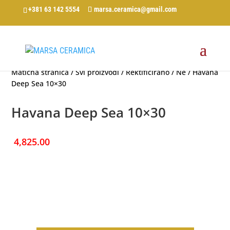
+381 63 142 5554
marsa.ceramica@gmail.com
Matična stranica
/
Svi proizvodi
/
Rektificirano
/
Ne
/ Havana
Deep Sea 10×30
Havana Deep Sea 10×30
4,825.00