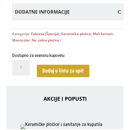
DODATNE INFORMACIJE
Kategorije:
Fabresa (Španija)
,
Keramičke pločice
,
Mali formati
,
Monocolor
,
Ne
,
zidne pločice
Dostupno za avansnu kupovinu
Havana
Deep
Dodaj u listu za upit
Sea
10x30
količina
AKCIJE I POPUSTI