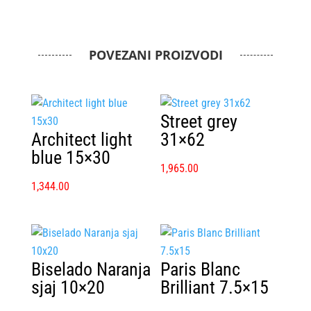
POVEZANI PROIZVODI
Street grey
Architect light
31×62
blue 15×30
1,965.00
1,344.00
Biselado Naranja
Paris Blanc
sjaj 10×20
Brilliant 7.5×15