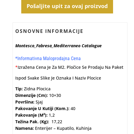
Pošaljite upit za ovaj proizvod
OSNOVNE INFORMACIJE
Montesco_Fabresa_Mediterraneo
Catalogue
*Informativna Maloprodajna Cena
*
Izražena Cena Je Za M2. Pločice Se Prodaju Na Paket
Ispod Svake Slike Je Oznaka I Naziv Plocice
Tip:
Zidna Plocica
Dimenzije (cm):
10×30
Površina:
Sjaj
Pakovanje U Kutiji (kom.):
40
Pakovanje (m²):
1,2
Težina Pak. (kg):
17,22
Namena:
Enterijer – Kupatilo, Kuhinja