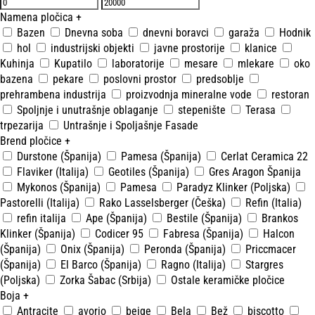
Namena pločica
+
Bazen
Dnevna soba
dnevni boravci
garaža
Hodnik
hol
industrijski objekti
javne prostorije
klanice
Kuhinja
Kupatilo
laboratorije
mesare
mlekare
oko
bazena
pekare
poslovni prostor
predsoblje
prehrambena industrija
proizvodnja mineralne vode
restoran
Spoljnje i unutrašnje oblaganje
stepenište
Terasa
trpezarija
Untrašnje i Spoljašnje Fasade
Brend pločice
+
Durstone (Španija)
Pamesa (Španija)
Cerlat Ceramica 22
Flaviker (Italija)
Geotiles (Španija)
Gres Aragon Španija
Mykonos (Španija)
Pamesa
Paradyz Klinker (Poljska)
Pastorelli (Italija)
Rako Lasselsberger (Češka)
Refin (Italia)
refin italija
Ape (Španija)
Bestile (Španija)
Brankos
Klinker (Španija)
Codicer 95
Fabresa (Španija)
Halcon
(Španija)
Onix (Španija)
Peronda (Španija)
Priccmacer
(Španija)
El Barco (Španija)
Ragno (Italija)
Stargres
(Poljska)
Zorka Šabac (Srbija)
Ostale keramičke pločice
Boja
+
Antracite
avorio
beige
Bela
Bež
biscotto