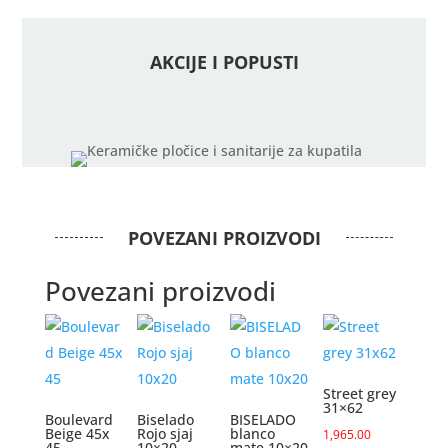
22x25
količina
AKCIJE I POPUSTI
POVEZANI PROIZVODI
Povezani proizvodi
Street grey
31×62
Boulevard
Biselado
BISELADO
Beige 45x
Rojo sjaj
blanco
1,965.00
45
10×20
mate 10×20