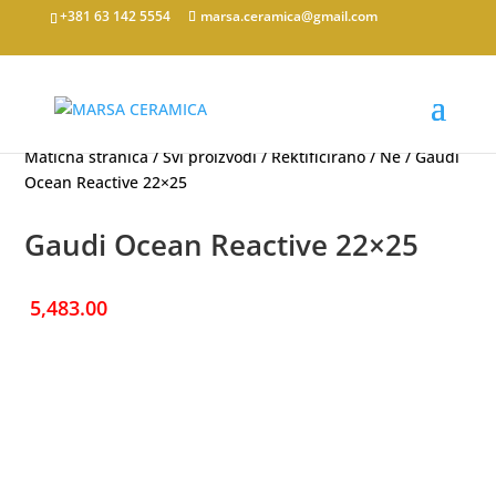
+381 63 142 5554
marsa.ceramica@gmail.com
Matična stranica
/
Svi proizvodi
/
Rektificirano
/
Ne
/ Gaudi
Ocean Reactive 22×25
Gaudi Ocean Reactive 22×25
5,483.00