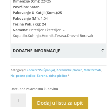
Dimenzije (cm):
22×25
Površina: Saten
Pakovanje U Kutiji (kom.):25
Pakovanje (m²):
1,04
Težina Pak. (kg): 24
Namena:
Enterijer,eksterijer –
Kupatilo,kuhinja,hodnik,terasa,dnevni Boravak
DODATNE INFORMACIJE
Kategorije:
Codicer 95 (Španija)
,
Keramičke pločice
,
Mali formati
,
Ne
,
podne pločice
,
Šarene
,
zidne pločice
Dostupno za avansnu kupovinu
Gaudi
Ocean
Dodaj u listu za upit
Reactive