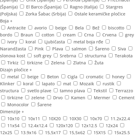
(Španija)
El Barco (Španija)
Ragno (Italija)
Stargres
(Poljska)
Zorka Šabac (Srbija)
Ostale keramičke pločice
Boja
+
Antracite
avorio
beige
Bela
Bež
biscotto
bordo
Braun
cotton
cream
Crna
Crvena
grey
ivory
koral
Ljubičasta
metal boja rđe
Narandžasta
Pink
Plava
salmon
Šareno
Siva
slonova kost
soft grey
Srebrna
structurna
Terakota
Tirkiz
tirkizne
Zelena
Zlatna
Žuta
Dizajn pločice
+
metal
beige
Beton
Cigla
cromatic
honey
Klinker
koral
lapato
mat
Mozaik
rustik
structura
svetlo plave
tamno plava
Tekstil
Terrazzo
tirkizne
zelene
Drvo
Kamen
Mermer
Cement
Monocolor
Šarene
Dimenzije
+
10x10
10x11
10X20
10X30
10x70
11.2x22.4
11x54
12.4x12.4
120x120
12x12.5
12x24
12x25
13.9x16
15,5x17
15,5x62
15X15
15x25.5