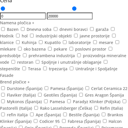
Cena
Namena pločica
+
Bazen
Dnevna soba
dnevni boravci
garaža
Hodnik
hol
industrijski objekti
javne prostorije
klanice
Kuhinja
Kupatilo
laboratorije
mesare
mlekare
oko bazena
pekare
poslovni prostor
predsoblje
prehrambena industrija
proizvodnja mineralne
vode
restoran
Spoljnje i unutrašnje oblaganje
stepenište
Terasa
trpezarija
Untrašnje i Spoljašnje
Fasade
Brend pločice
+
Durstone (Španija)
Pamesa (Španija)
Cerlat Ceramica 22
Flaviker (Italija)
Geotiles (Španija)
Gres Aragon Španija
Mykonos (Španija)
Pamesa
Paradyz Klinker (Poljska)
Pastorelli (Italija)
Rako Lasselsberger (Češka)
Refin (Italia)
refin italija
Ape (Španija)
Bestile (Španija)
Brankos
Klinker (Španija)
Codicer 95
Fabresa (Španija)
Halcon
(Španija)
Onix (Španija)
Peronda (Španija)
Priccmacer