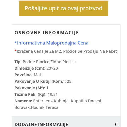
Pošaljite upit za ovaj proizvod
OSNOVNE INFORMACIJE
*Informativna Maloprodajna Cena
*
Izražena Cena Je Za M2. Pločice Se Prodaju Na Paket
Tip:
Podne Plocice,zidne Plocice
Dimenzije (cm):
20×20
Površina:
Mat
Pakovanje U Kutiji (kom.):
25
Pakovanje (m²):
1
Težina Pak. (kg):
19,51
Namena:
Enterijer – Kuhinja, Kupatilo,dnevni
Boravak,hodnik,terasa
DODATNE INFORMACIJE