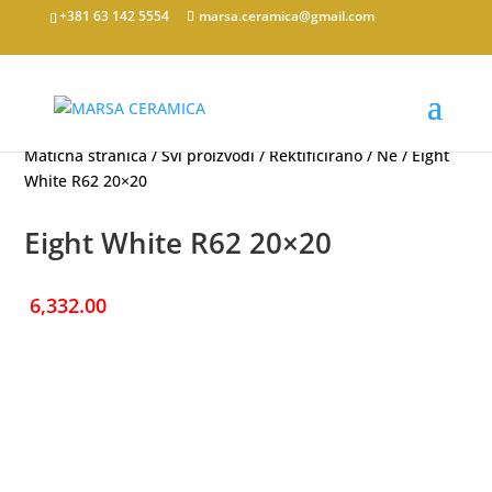
+381 63 142 5554
marsa.ceramica@gmail.com
Matična stranica
/
Svi proizvodi
/
Rektificirano
/
Ne
/ Eight
White R62 20×20
Eight White R62 20×20
6,332.00