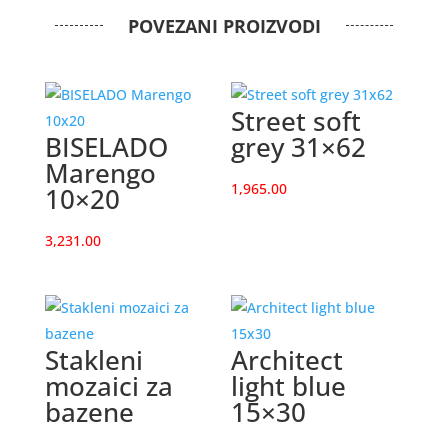
POVEZANI PROIZVODI
Street soft
BISELADO
grey 31×62
Marengo
1,965.00
10×20
3,231.00
Stakleni
Architect
mozaici za
light blue
bazene
15×30