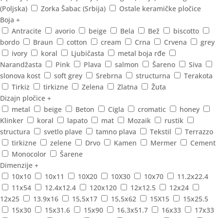
(Poljska)
Zorka Šabac (Srbija)
Ostale keramičke pločice
Boja
+
Antracite
avorio
beige
Bela
Bež
biscotto
bordo
Braun
cotton
cream
Crna
Crvena
grey
ivory
koral
Ljubičasta
metal boja rđe
Narandžasta
Pink
Plava
salmon
Šareno
Siva
slonova kost
soft grey
Srebrna
structurna
Terakota
Tirkiz
tirkizne
Zelena
Zlatna
Žuta
Dizajn pločice
+
metal
beige
Beton
Cigla
cromatic
honey
Klinker
koral
lapato
mat
Mozaik
rustik
structura
svetlo plave
tamno plava
Tekstil
Terrazzo
tirkizne
zelene
Drvo
Kamen
Mermer
Cement
Monocolor
Šarene
Dimenzije
+
10x10
10x11
10X20
10X30
10x70
11.2x22.4
11x54
12.4x12.4
120x120
12x12.5
12x24
12x25
13.9x16
15,5x17
15,5x62
15X15
15x25.5
15x30
15x31.6
15x90
16.3x51.7
16x33
17x33