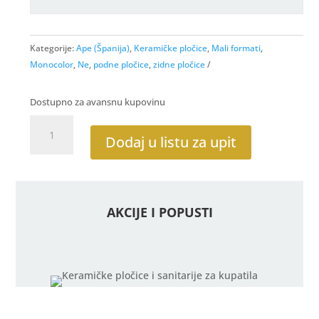
Kategorije:
Ape (Španija)
,
Keramičke pločice
,
Mali formati
,
Monocolor
,
Ne
,
podne pločice
,
zidne pločice
Dostupno za avansnu kupovinu
Eight
White
Dodaj u listu za upit
R62
20x20
količina
AKCIJE I POPUSTI