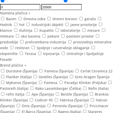
Namena pločica
+
Bazen
Dnevna soba
dnevni boravci
garaža
Hodnik
hol
industrijski objekti
javne prostorije
klanice
Kuhinja
Kupatilo
laboratorije
mesare
mlekare
oko bazena
pekare
poslovni prostor
predsoblje
prehrambena industrija
proizvodnja mineralne
vode
restoran
Spoljnje i unutrašnje oblaganje
stepenište
Terasa
trpezarija
Untrašnje i Spoljašnje
Fasade
Brend pločice
+
Durstone (Španija)
Pamesa (Španija)
Cerlat Ceramica 22
Flaviker (Italija)
Geotiles (Španija)
Gres Aragon Španija
Mykonos (Španija)
Pamesa
Paradyz Klinker (Poljska)
Pastorelli (Italija)
Rako Lasselsberger (Češka)
Refin (Italia)
refin italija
Ape (Španija)
Bestile (Španija)
Brankos
Klinker (Španija)
Codicer 95
Fabresa (Španija)
Halcon
(Španija)
Onix (Španija)
Peronda (Španija)
Priccmacer
(Španija)
El Barco (Španija)
Ragno (Italija)
Stargres