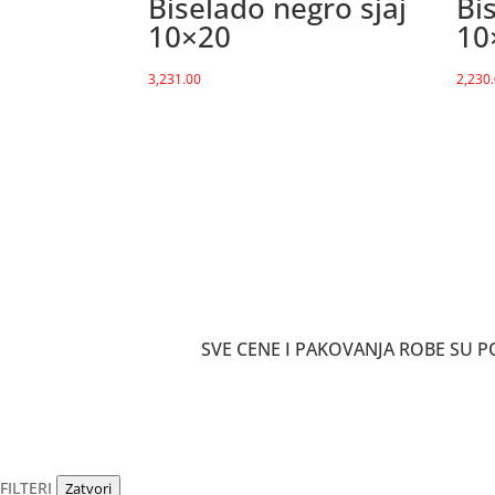
Biselado negro sjaj
Bi
10×20
10
3,231.00
2,230
SVE CENE I PAKOVANJA ROBE SU
FILTERI
Zatvori