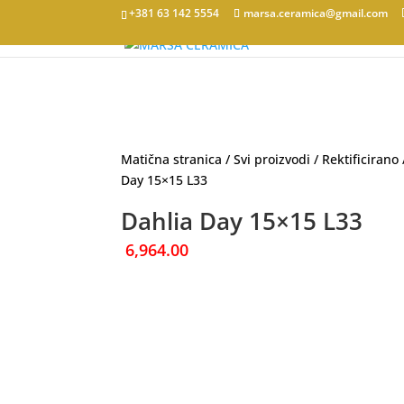
+381 63 142 5554
marsa.ceramica@gmail.com
Matična stranica
/
Svi proizvodi
/
Rektificirano
Day 15×15 L33
Dahlia Day 15×15 L33
6,964.00