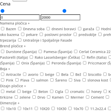
Cena
Namena pločica
+
Bazen
Dnevna soba
dnevni boravci
garaža
Hodni
oko bazena
pekare
poslovni prostor
predsoblje
preh
trpezarija
Untrašnje i Spoljašnje Fasade
Brend pločice
+
Durstone (Španija)
Pamesa (Španija)
Cerlat Ceramica 22
Pastorelli (Italija)
Rako Lasselsberger (Češka)
Refin (Italia)
(Španija)
Onix (Španija)
Peronda (Španija)
Priccmacer (Š
Boja
+
Antracite
avorio
beige
Bela
Bež
biscotto
b
Pink
Plava
salmon
Šareno
Siva
slonova kost
Dizajn pločice
+
metal
beige
Beton
Cigla
cromatic
honey
K
tirkizne
zelene
Drvo
Kamen
Mermer
Cement
Dimenzije
+
10x10
10x11
10X20
10X30
10x70
11.2x22.4