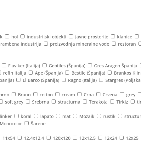
k
hol
industrijski objekti
javne prostorije
klanice
rambena industrija
proizvodnja mineralne vode
restoran
Flaviker (Italija)
Geotiles (Španija)
Gres Aragon Španija
refin italija
Ape (Španija)
Bestile (Španija)
Brankos Klin
panija)
El Barco (Španija)
Ragno (Italija)
Stargres (Poljska
ordo
Braun
cotton
cream
Crna
Crvena
grey
soft grey
Srebrna
structurna
Terakota
Tirkiz
ti
linker
koral
lapato
mat
Mozaik
rustik
structu
Monocolor
Šarene
11x54
12.4x12.4
120x120
12x12.5
12x24
12x25