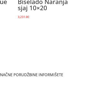
lue
Biselado Naranja
sjaj 10×20
3,231.00
ONAČNE PORUDŽBINE INFORMIŠETE