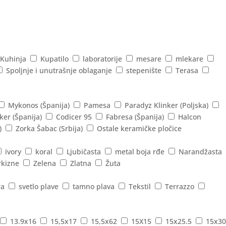
Kuhinja
Kupatilo
laboratorije
mesare
mlekare
Spoljnje i unutrašnje oblaganje
stepenište
Terasa
Mykonos (Španija)
Pamesa
Paradyz Klinker (Poljska)
ker (Španija)
Codicer 95
Fabresa (Španija)
Halcon
)
Zorka Šabac (Srbija)
Ostale keramičke pločice
ivory
koral
Ljubičasta
metal boja rđe
Narandžasta
rkizne
Zelena
Zlatna
Žuta
ra
svetlo plave
tamno plava
Tekstil
Terrazzo
13.9x16
15,5x17
15,5x62
15X15
15x25.5
15x30