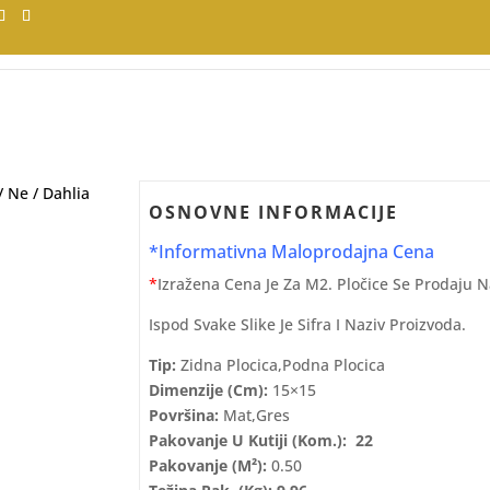
/
Ne
/ Dahlia
OSNOVNE INFORMACIJE
*Informativna Maloprodajna Cena
*
Izražena Cena Je Za M2. Pločice Se Prodaju 
Ispod Svake Slike Je Sifra I Naziv Proizvoda.
Tip:
Zidna Plocica,podna Plocica
Dimenzije (cm):
15×15
Površina:
Mat,gres
Pakovanje U Kutiji (kom.): 22
Pakovanje (m²):
0.50