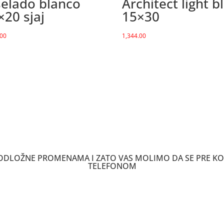
selado blanco
Architect light b
×20 sjaj
15×30
.00
1,344.00
 PODLOŽNE PROMENAMA I ZATO VAS MOLIMO DA SE PRE K
TELEFONOM