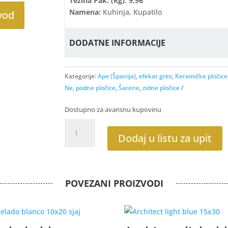
Težina Pak. (kg): 9,96
Namena:
Kuhinja, Kupatilo
zvod
DODATNE INFORMACIJE
Kategorije:
Ape (Španija)
,
efekat gres
,
Keramičke pločice
Ne
,
podne pločice
,
Šarene
,
zidne pločice
Dostupno za avansnu kupovinu
Dahlia
Day
Dodaj u listu za upit
15x15
L33
količina
POVEZANI PROIZVODI