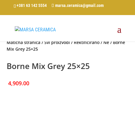
+381 63 142 5554
marsa.ceramica@gmail.com
Matična stranica
/
Svi proizvodi
/
Rektificirano
/
Ne
/ Borne
Mix Grey 25×25
Borne Mix Grey 25×25
4,909.00