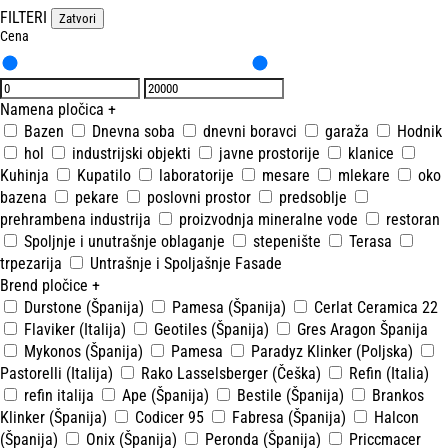
FILTERI
Zatvori
Cena
Namena pločica
+
Bazen
Dnevna soba
dnevni boravci
garaža
Hodnik
hol
industrijski objekti
javne prostorije
klanice
Kuhinja
Kupatilo
laboratorije
mesare
mlekare
oko
bazena
pekare
poslovni prostor
predsoblje
prehrambena industrija
proizvodnja mineralne vode
restoran
Spoljnje i unutrašnje oblaganje
stepenište
Terasa
trpezarija
Untrašnje i Spoljašnje Fasade
Brend pločice
+
Durstone (Španija)
Pamesa (Španija)
Cerlat Ceramica 22
Flaviker (Italija)
Geotiles (Španija)
Gres Aragon Španija
Mykonos (Španija)
Pamesa
Paradyz Klinker (Poljska)
Pastorelli (Italija)
Rako Lasselsberger (Češka)
Refin (Italia)
refin italija
Ape (Španija)
Bestile (Španija)
Brankos
Klinker (Španija)
Codicer 95
Fabresa (Španija)
Halcon
(Španija)
Onix (Španija)
Peronda (Španija)
Priccmacer