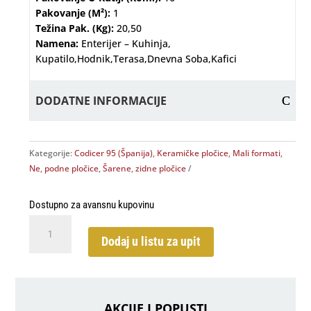
Pakovanje (m²):
1
Težina Pak. (kg):
20,50
Namena:
Enterijer – Kuhinja,
Kupatilo,hodnik,terasa,dnevna Soba,kafici
DODATNE INFORMACIJE
Kategorije:
Codicer 95 (Španija)
,
Keramičke pločice
,
Mali formati
,
Ne
,
podne pločice
,
Šarene
,
zidne pločice
Dostupno za avansnu kupovinu
Borne
Mix
Dodaj u listu za upit
Grey
25x25
količina
AKCIJE I POPUSTI