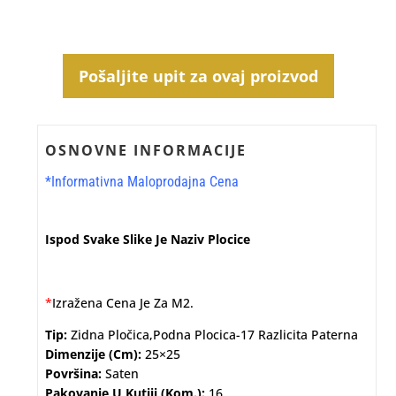
Pošaljite upit za ovaj proizvod
OSNOVNE INFORMACIJE
*Informativna Maloprodajna Cena
Ispod Svake Slike Je Naziv Plocice
*
Izražena Cena Je Za M2.
Tip:
Zidna Pločica,podna Plocica-17 Razlicita Paterna
Dimenzije (cm):
25×25
Površina:
Saten
Pakovanje U Kutiji (kom.):
16