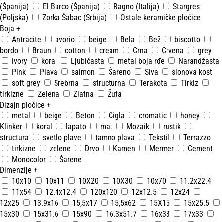
(Španija)
El Barco (Španija)
Ragno (Italija)
Stargres
(Poljska)
Zorka Šabac (Srbija)
Ostale keramičke pločice
Boja
+
Antracite
avorio
beige
Bela
Bež
biscotto
bordo
Braun
cotton
cream
Crna
Crvena
grey
ivory
koral
Ljubičasta
metal boja rđe
Narandžasta
Pink
Plava
salmon
Šareno
Siva
slonova kost
soft grey
Srebrna
structurna
Terakota
Tirkiz
tirkizne
Zelena
Zlatna
Žuta
Dizajn pločice
+
metal
beige
Beton
Cigla
cromatic
honey
Klinker
koral
lapato
mat
Mozaik
rustik
structura
svetlo plave
tamno plava
Tekstil
Terrazzo
tirkizne
zelene
Drvo
Kamen
Mermer
Cement
Monocolor
Šarene
Dimenzije
+
10x10
10x11
10X20
10X30
10x70
11.2x22.4
11x54
12.4x12.4
120x120
12x12.5
12x24
12x25
13.9x16
15,5x17
15,5x62
15X15
15x25.5
15x30
15x31.6
15x90
16.3x51.7
16x33
17x33