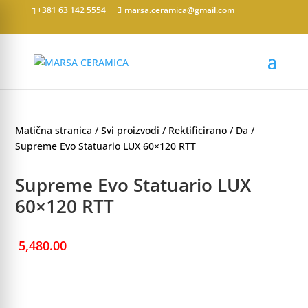
+381 63 142 5554
marsa.ceramica@gmail.com
Matična stranica
/
Svi proizvodi
/
Rektificirano
/
Da
/
Supreme Evo Statuario LUX 60×120 RTT
Supreme Evo Statuario LUX
60×120 RTT
5,480.00