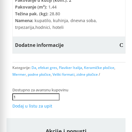
Pakovanje u kutiji (kom.): 2
Pakovanje (m²):
1,44
Težina pak. (kg):
28.80
Namena:
kupatilo, kuhinja, dnevna soba,
trpezarija,hodnici, hoteli
Dodatne informacije
Kategorije:
Da
,
efekat gres
,
Flaviker Italija
,
Keramičke pločice
,
Mermer
,
podne pločice
,
Veliki formati
,
zidne pločice
Dostupno za avansnu kupovinu
Supreme
Evo
Dodaj u listu za upit
Statuario
LUX
60x120
Akcije i popusti
RTT