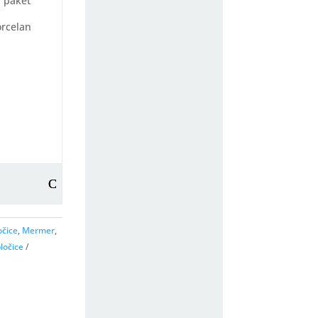
a paket
orcelan
očice
,
Mermer
,
ločice