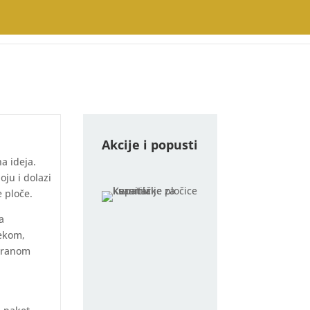
Akcije i popusti
a ideja.
oju i dolazi
e ploče.
a
ekom,
iranom