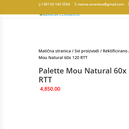
+381 63 142 5554
marsa.ceramica@gmail.com
Matična stranica
/
Svi proizvodi
/
Rektificirano
Mou Natural 60x 120 RTT
Palette Mou Natural 60x
RTT
4,850.00