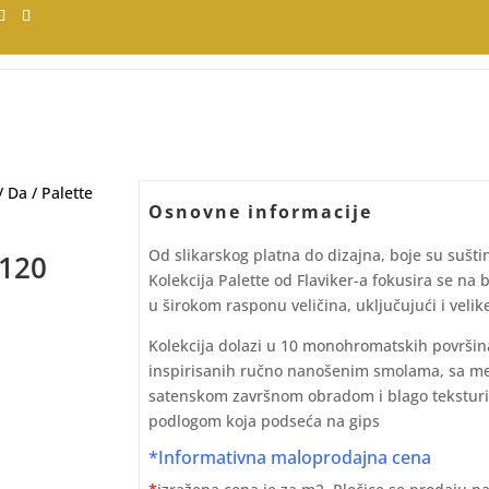
/
Da
/ Palette
Osnovne informacije
Od slikarskog platna do dizajna, boje su suštin
 120
Kolekcija Palette od Flaviker-a fokusira se na b
u širokom rasponu veličina, uključujući i velik
Kolekcija dolazi u 10 monohromatskih površin
inspirisanih ručno nanošenim smolama, sa m
satenskom završnom obradom i blago tekstur
podlogom koja podseća na gips
*Informativna maloprodajna cena