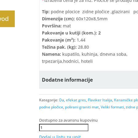
*
izražena cena je za m2. Pločice se prodaju n
Tip:
podne plocice zidne pločice ,glazirani p
zvod
Dimenzije (cm):
60x120x8,5mm
Površina:
mat
Pakovanje u kutiji (kom.): 2
Pakovanje (m²):
1,44
Težina pak. (kg):
28.80
Namena:
kupatilo, kuhinja, dnevna soba,
trpezarija,hodnici, hoteli
Dodatne informacije
Kategorije:
Da
,
efekat gres
,
Flaviker Italija
,
Keramičke pl
podne pločice
,
polirani graniti mat
,
Veliki formati
,
zidne p
Dostupno za avansnu kupovinu
Palette
Mou
Dodaj u listu za upit