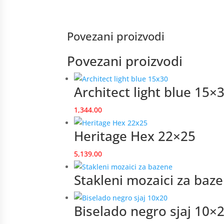
Povezani proizvodi
Povezani proizvodi
Architect light blue 15×
1,344.00
Heritage Hex 22×25
5,139.00
Stakleni mozaici za baz
Biselado negro sjaj 10×