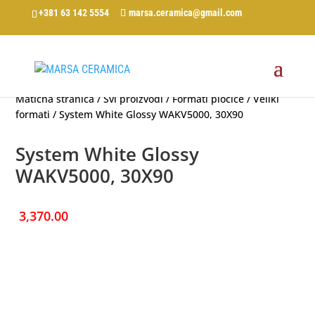
+381 63 142 5554
marsa.ceramica@gmail.com
Matična stranica
/
Svi proizvodi
/
Formati pločice
/
Veliki
formati
/ System White Glossy WAKV5000, 30X90
System White Glossy
WAKV5000, 30X90
3,370.00