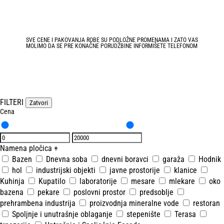
SVE CENE I PAKOVANJA ROBE SU PODLOŽNE PROMENAMA I ZATO VAS
MOLIMO DA SE PRE KONAČNE PORUDŽBINE INFORMIŠETE TELEFONOM
FILTERI
Zatvori
Cena
Namena pločica
+
Bazen
Dnevna soba
dnevni boravci
garaža
Hodnik
hol
industrijski objekti
javne prostorije
klanice
Kuhinja
Kupatilo
laboratorije
mesare
mlekare
oko
bazena
pekare
poslovni prostor
predsoblje
prehrambena industrija
proizvodnja mineralne vode
restoran
Spoljnje i unutrašnje oblaganje
stepenište
Terasa