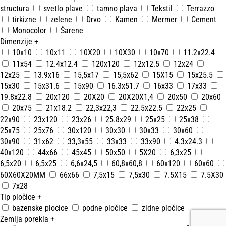
structura
svetlo plave
tamno plava
Tekstil
Terrazzo
tirkizne
zelene
Drvo
Kamen
Mermer
Cement
Monocolor
Šarene
Dimenzije
+
10x10
10x11
10X20
10X30
10x70
11.2x22.4
11x54
12.4x12.4
120x120
12x12.5
12x24
12x25
13.9x16
15,5x17
15,5x62
15X15
15x25.5
15x30
15x31.6
15x90
16.3x51.7
16x33
17x33
19.8x22.8
20x120
20X20
20X20X1,4
20x50
20x60
20x75
21x18.2
22,3x22,3
22.5x22.5
22x25
22x90
23x120
23x26
25.8x29
25x25
25x38
25x75
25x76
30x120
30x30
30x33
30x60
30x90
31x62
33,3x55
33x33
33x90
4.3x24.3
40x120
44x66
45x45
50x50
5X20
6,3x25
6,5x20
6,5x25
6,6x24,5
60,8x60,8
60x120
60x60
60X60X20MM
66x66
7,5x15
7,5x30
7.5X15
7.5X30
7x28
Tip pločice
+
bazenske plocice
podne pločice
zidne pločice
Zemlja porekla
+