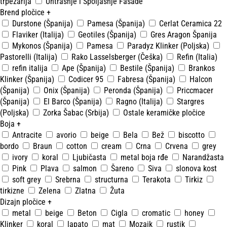
trpezarija
Untrašnje i Spoljašnje Fasade
Brend pločice
+
Durstone (Španija)
Pamesa (Španija)
Cerlat Ceramica 22
Flaviker (Italija)
Geotiles (Španija)
Gres Aragon Španija
Mykonos (Španija)
Pamesa
Paradyz Klinker (Poljska)
Pastorelli (Italija)
Rako Lasselsberger (Češka)
Refin (Italia)
refin italija
Ape (Španija)
Bestile (Španija)
Brankos
Klinker (Španija)
Codicer 95
Fabresa (Španija)
Halcon
(Španija)
Onix (Španija)
Peronda (Španija)
Priccmacer
(Španija)
El Barco (Španija)
Ragno (Italija)
Stargres
(Poljska)
Zorka Šabac (Srbija)
Ostale keramičke pločice
Boja
+
Antracite
avorio
beige
Bela
Bež
biscotto
bordo
Braun
cotton
cream
Crna
Crvena
grey
ivory
koral
Ljubičasta
metal boja rđe
Narandžasta
Pink
Plava
salmon
Šareno
Siva
slonova kost
soft grey
Srebrna
structurna
Terakota
Tirkiz
tirkizne
Zelena
Zlatna
Žuta
Dizajn pločice
+
metal
beige
Beton
Cigla
cromatic
honey
Klinker
koral
lapato
mat
Mozaik
rustik