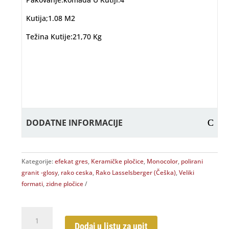
Kutija;1.08 M2
Težina Kutije:21,70 Kg
DODATNE INFORMACIJE
Kategorije:
efekat gres
,
Keramičke pločice
,
Monocolor
,
polirani
granit -glosy
,
rako ceska
,
Rako Lasselsberger (Češka)
,
Veliki
formati
,
zidne pločice
System
White
Dodaj u listu za upit