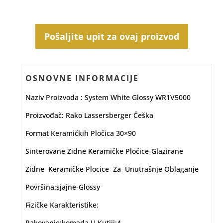
Pošaljite upit za ovaj proizvod
OSNOVNE INFORMACIJE
Naziv Proizvoda : System White Glossy WR1V5000
Proizvođač: Rako Lassersberger Češka
Format Keramičkih Pločica 30×90
Sinterovane Zidne Keramičke Pločice-Glazirane
Zidne Keramičke Plocice Za Unutrašnje Oblaganje
Površina:sjajne-Glossy
Fizičke Karakteristike:
Pakovanje:komada U Kutiji:4