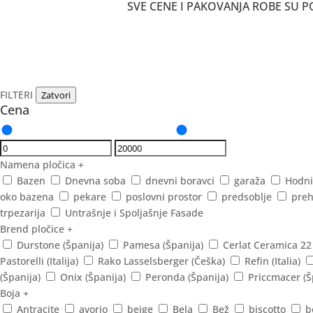
SVE CENE I PAKOVANJA ROBE SU
FILTERI
Zatvori
Cena
Namena pločica
+
Bazen
Dnevna soba
dnevni boravci
garaža
Hodni
oko bazena
pekare
poslovni prostor
predsoblje
preh
trpezarija
Untrašnje i Spoljašnje Fasade
Brend pločice
+
Durstone (Španija)
Pamesa (Španija)
Cerlat Ceramica 22
Pastorelli (Italija)
Rako Lasselsberger (Češka)
Refin (Italia)
(Španija)
Onix (Španija)
Peronda (Španija)
Priccmacer (Š
Boja
+
Antracite
avorio
beige
Bela
Bež
biscotto
b