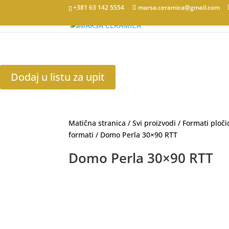
+381 63 142 5554
marsa.ceramica@gmail.com
Dodaj u listu za upit
Matična stranica
/
Svi proizvodi
/
Formati ploči
formati
/ Domo Perla 30×90 RTT
Domo Perla 30×90 RTT