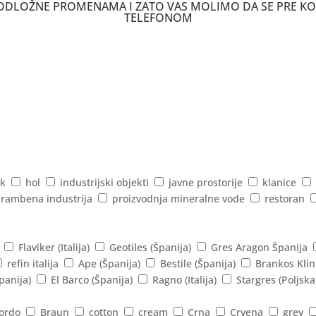
 PODLOŽNE PROMENAMA I ZATO VAS MOLIMO DA SE PRE K
TELEFONOM
k
hol
industrijski objekti
javne prostorije
klanice
rambena industrija
proizvodnja mineralne vode
restoran
Flaviker (Italija)
Geotiles (Španija)
Gres Aragon Španija
refin italija
Ape (Španija)
Bestile (Španija)
Brankos Klin
panija)
El Barco (Španija)
Ragno (Italija)
Stargres (Poljska
ordo
Braun
cotton
cream
Crna
Crvena
grey