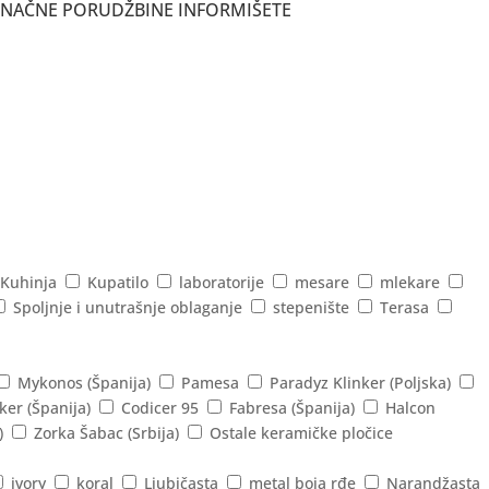
ONAČNE PORUDŽBINE INFORMIŠETE
Kuhinja
Kupatilo
laboratorije
mesare
mlekare
Spoljnje i unutrašnje oblaganje
stepenište
Terasa
Mykonos (Španija)
Pamesa
Paradyz Klinker (Poljska)
ker (Španija)
Codicer 95
Fabresa (Španija)
Halcon
)
Zorka Šabac (Srbija)
Ostale keramičke pločice
ivory
koral
Ljubičasta
metal boja rđe
Narandžasta