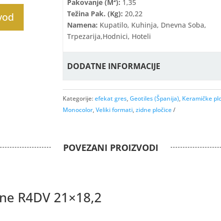
Pakovanje (m²):
1,35
Težina Pak. (kg):
20,22
zvod
Namena:
Kupatilo, Kuhinja, Dnevna Soba,
Trpezarija,hodnici, Hoteli
DODATNE INFORMACIJE
Kategorije:
efekat gres
,
Geotiles (Španija)
,
Keramičke plo
Monocolor
,
Veliki formati
,
zidne pločice
POVEZANI PROIZVODI
ne R4DV 21×18,2