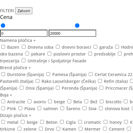
FILTERI
Zatvori
Cena
Namena pločica
+
Bazen
Dnevna soba
dnevni boravci
garaža
Hodni
oko bazena
pekare
poslovni prostor
predsoblje
preh
trpezarija
Untrašnje i Spoljašnje Fasade
Brend pločice
+
Durstone (Španija)
Pamesa (Španija)
Cerlat Ceramica 22
Pastorelli (Italija)
Rako Lasselsberger (Češka)
Refin (Italia)
(Španija)
Onix (Španija)
Peronda (Španija)
Priccmacer (Š
Boja
+
Antracite
avorio
beige
Bela
Bež
biscotto
b
Pink
Plava
salmon
Šareno
Siva
slonova kost
Dizajn pločice
+
metal
beige
Beton
Cigla
cromatic
honey
K
tirkizne
zelene
Drvo
Kamen
Mermer
Cement