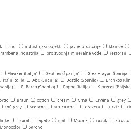
k
hol
industrijski objekti
javne prostorije
klanice
rambena industrija
proizvodnja mineralne vode
restoran
Flaviker (Italija)
Geotiles (Španija)
Gres Aragon Španija
refin italija
Ape (Španija)
Bestile (Španija)
Brankos Klin
panija)
El Barco (Španija)
Ragno (Italija)
Stargres (Poljska
ordo
Braun
cotton
cream
Crna
Crvena
grey
soft grey
Srebrna
structurna
Terakota
Tirkiz
ti
linker
koral
lapato
mat
Mozaik
rustik
structu
Monocolor
Šarene