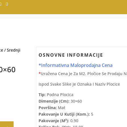
ce
/
Srednji
OSNOVNE INFORMACIJE
*Informativna Maloprodajna Cena
30×60
*
Izražena Cena Je Za M2. Pločice Se Prodaju 
Ispod Svake Slike Je Oznaka I Naziv Plocice
Tip:
Podna Plocica
Dimenzije (cm):
30×60
Površina:
Mat
Pakovanje U Kutiji (kom.):
5
Pakovanje (m²):
0,90