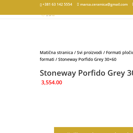
+381 63 142 5554
marsa.ceramica@gmail.com
Matična stranica
/
Svi proizvodi
/
Formati ploči
formati
/ Stoneway Porfido Grey 30×60
Stoneway Porfido Grey 
3,554.00