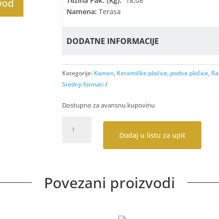
Težina Pak. (kg):
18,08
zvod
Namena:
Terasa
DODATNE INFORMACIJE
Kategorije:
Kamen
,
Keramičke pločice
,
podne pločice
,
Ra
Srednji formati
Dostupno za avansnu kupovinu
Stoneway
Porfido
Dodaj u listu za upit
Grey
30x60
količina
Povezani proizvodi