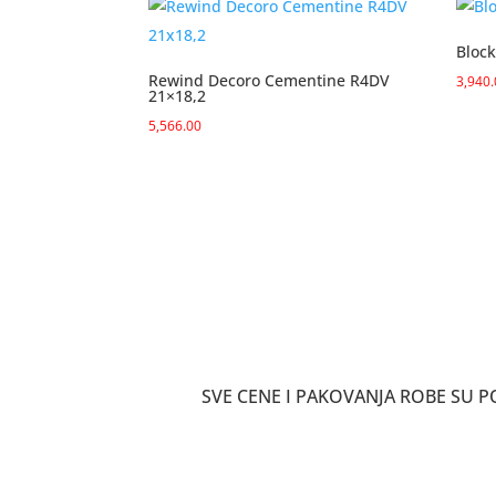
Bloc
Rewind Decoro Cementine R4DV
3,940
21×18,2
5,566.00
SVE CENE I PAKOVANJA ROBE SU