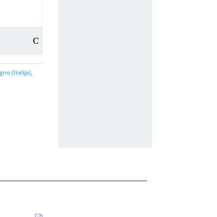
gno (Italija)
,