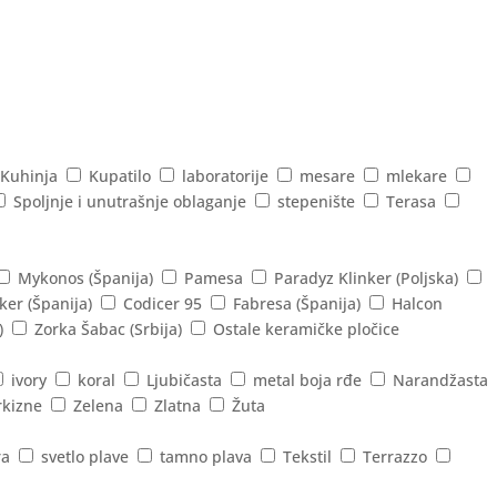
Kuhinja
Kupatilo
laboratorije
mesare
mlekare
Spoljnje i unutrašnje oblaganje
stepenište
Terasa
Mykonos (Španija)
Pamesa
Paradyz Klinker (Poljska)
ker (Španija)
Codicer 95
Fabresa (Španija)
Halcon
)
Zorka Šabac (Srbija)
Ostale keramičke pločice
ivory
koral
Ljubičasta
metal boja rđe
Narandžasta
rkizne
Zelena
Zlatna
Žuta
ra
svetlo plave
tamno plava
Tekstil
Terrazzo