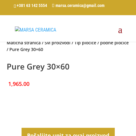
+381 63 142 5554
marsa.ceramica@gmail.com
Matična stranica
/
Svi proizvodi
/
Tip pločice
/
podne pločice
/ Pure Grey 30×60
Pure Grey 30×60
1,965.00
Pošaljite upit za ovaj proizvod