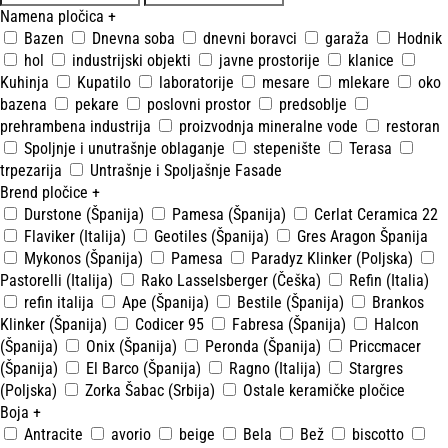
Namena pločica
+
Bazen
Dnevna soba
dnevni boravci
garaža
Hodnik
hol
industrijski objekti
javne prostorije
klanice
Kuhinja
Kupatilo
laboratorije
mesare
mlekare
oko
bazena
pekare
poslovni prostor
predsoblje
prehrambena industrija
proizvodnja mineralne vode
restoran
Spoljnje i unutrašnje oblaganje
stepenište
Terasa
trpezarija
Untrašnje i Spoljašnje Fasade
Brend pločice
+
Durstone (Španija)
Pamesa (Španija)
Cerlat Ceramica 22
Flaviker (Italija)
Geotiles (Španija)
Gres Aragon Španija
Mykonos (Španija)
Pamesa
Paradyz Klinker (Poljska)
Pastorelli (Italija)
Rako Lasselsberger (Češka)
Refin (Italia)
refin italija
Ape (Španija)
Bestile (Španija)
Brankos
Klinker (Španija)
Codicer 95
Fabresa (Španija)
Halcon
(Španija)
Onix (Španija)
Peronda (Španija)
Priccmacer
(Španija)
El Barco (Španija)
Ragno (Italija)
Stargres
(Poljska)
Zorka Šabac (Srbija)
Ostale keramičke pločice
Boja
+
Antracite
avorio
beige
Bela
Bež
biscotto