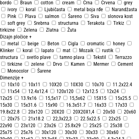
bordo
Braun
cotton
cream
Crna
Crvena
grey
ivory
koral
Ljubičasta
metal boja rđe
Narandžasta
Pink
Plava
salmon
Šareno
Siva
slonova kost
soft grey
Srebrna
structurna
Terakota
Tirkiz
tirkizne
Zelena
Zlatna
Žuta
Dizajn pločice
+
metal
beige
Beton
Cigla
cromatic
honey
Klinker
koral
lapato
mat
Mozaik
rustik
structura
svetlo plave
tamno plava
Tekstil
Terrazzo
tirkizne
zelene
Drvo
Kamen
Mermer
Cement
Monocolor
Šarene
Dimenzije
+
10x10
10x11
10X20
10X30
10x70
11.2x22.4
11x54
12.4x12.4
120x120
12x12.5
12x24
12x25
13.9x16
15,5x17
15,5x62
15X15
15x25.5
15x30
15x31.6
15x90
16.3x51.7
16x33
17x33
19.8x22.8
20x120
20X20
20X20X1,4
20x50
20x60
20x75
21x18.2
22,3x22,3
22.5x22.5
22x25
22x90
23x120
23x26
25.8x29
25x25
25x38
25x75
25x76
30x120
30x30
30x33
30x60