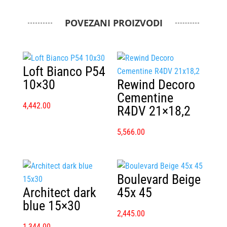
POVEZANI PROIZVODI
Loft Bianco P54
10×30
Rewind Decoro
Cementine
4,442.00
R4DV 21×18,2
5,566.00
Boulevard Beige
Architect dark
45x 45
blue 15×30
2,445.00
1,344.00