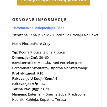
OSNOVNE INFORMACIJE
*Informativna Maloprodajna Cena
*
Izražena Cena Je Za M2. Pločice Se Prodaju Na Paket
Naziv Plocice:Pure Grey
Tip:
Podna Pločica, Zidna Pločica
Dimenzije (cm):
30×60
Karakteristike:
Mat,glazirani Porcelan (gres
Porcelanato Smaltatto),otporna Na Smrzavanje
Protivkliznost:
R10
Pakovanje U Kutiji (kom.):9
Pakovanje (m²):
1,62
Težina Pak. (kg):
23,70
Namena:
Enterijer – Dnevna Soba, Predsoblje,
Hodnik, Kuhinja, Kupatilo, Terasa