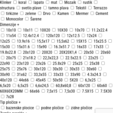
Klinker
koral
lapato
mat
Mozaik
rustik
structura
svetlo plave
tamno plava
Tekstil
Terrazzo
tirkizne
zelene
Drvo
Kamen
Mermer
Cement
Monocolor
Šarene
Dimenzije
+
10x10
10x11
10X20
10X30
10x70
11.2x22.4
11x54
12.4x12.4
120x120
12x12.5
12x24
12x25
13.9x16
15,5x17
15,5x62
15X15
15x25.5
15x30
15x31.6
15x90
16.3x51.7
16x33
17x33
19.8x22.8
20x120
20X20
20X20X1,4
20x50
20x60
20x75
21x18.2
22,3x22,3
22.5x22.5
22x25
22x90
23x120
23x26
25.8x29
25x25
25x38
25x75
25x76
30x120
30x30
30x33
30x60
30x90
31x62
33,3x55
33x33
33x90
4.3x24.3
40x120
44x66
45x45
50x50
5X20
6,3x25
6,5x20
6,5x25
6,6x24,5
60,8x60,8
60x120
60x60
60X60X20MM
66x66
7,5x15
7,5x30
7.5X15
7.5X30
7x28
Tip pločice
+
bazenske plocice
podne pločice
zidne pločice