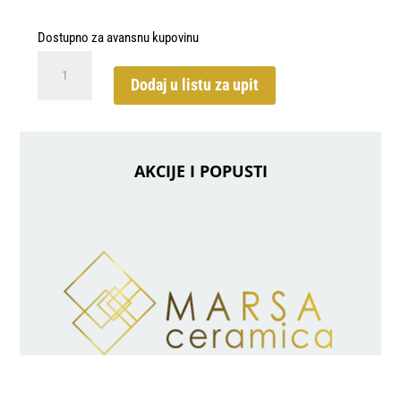
Dostupno za avansnu kupovinu
Ottocento
Decoro
Dodaj u listu za upit
(Tappeto
1_Tapeto
8)
Talco
AKCIJE I POPUSTI
20x20
količina