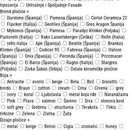
trpezarija
Untrašnje i Spoljašnje Fasade
Brend pločice
+
Durstone (Španija)
Pamesa (Španija)
Cerlat Ceramica 22
Flaviker (Italija)
Geotiles (Španija)
Gres Aragon Španija
Mykonos (Španija)
Pamesa
Paradyz Klinker (Poljska)
Pastorelli (Italija)
Rako Lasselsberger (Češka)
Refin (Italia)
refin italija
Ape (Španija)
Bestile (Španija)
Brankos
Klinker (Španija)
Codicer 95
Fabresa (Španija)
Halcon
(Španija)
Onix (Španija)
Peronda (Španija)
Priccmacer
(Španija)
El Barco (Španija)
Ragno (Italija)
Stargres
(Poljska)
Zorka Šabac (Srbija)
Ostale keramičke pločice
Boja
+
Antracite
avorio
beige
Bela
Bež
biscotto
bordo
Braun
cotton
cream
Crna
Crvena
grey
ivory
koral
Ljubičasta
metal boja rđe
Narandžasta
Pink
Plava
salmon
Šareno
Siva
slonova kost
soft grey
Srebrna
structurna
Terakota
Tirkiz
tirkizne
Zelena
Zlatna
Žuta
Dizajn pločice
+
metal
beige
Beton
Cigla
cromatic
honey