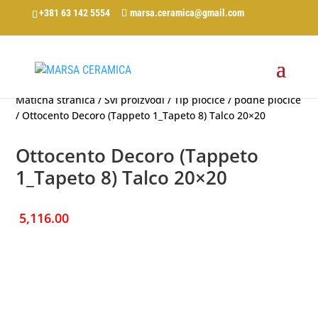
+381 63 142 5554
marsa.ceramica@gmail.com
Matična stranica
/
Svi proizvodi
/
Tip pločice
/
podne pločice
/ Ottocento Decoro (Tappeto 1_Tapeto 8) Talco 20×20
Ottocento Decoro (Tappeto
1_Tapeto 8) Talco 20×20
5,116.00