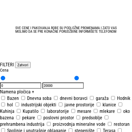
SVE CENE I PAKOVANJA ROBE SU PODLOŽNE PROMENAMA I ZATO VAS
MOLIMO DA SE PRE KONAČNE PORUDŽBINE INFORMIŠETE TELEFONOM
FILTERI
Zatvori
Cena
Namena pločica
+
Bazen
Dnevna soba
dnevni boravci
garaža
Hodnik
hol
industrijski objekti
javne prostorije
klanice
Kuhinja
Kupatilo
laboratorije
mesare
mlekare
oko
bazena
pekare
poslovni prostor
predsoblje
prehrambena industrija
proizvodnja mineralne vode
restoran
Spoljnje i unutrašnje oblaganje
stepenište
Terasa