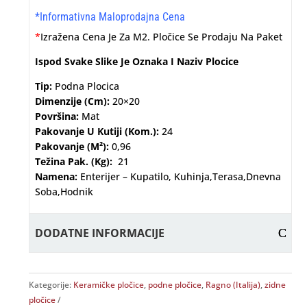
*Informativna Maloprodajna Cena
*
Izražena Cena Je Za M2. Pločice Se Prodaju Na Paket
Ispod Svake Slike Je Oznaka I Naziv Plocice
Tip:
Podna Plocica
Dimenzije (cm):
20×20
Površina:
Mat
Pakovanje U Kutiji (kom.):
24
Pakovanje (m²):
0,96
Težina Pak. (kg):
21
Namena:
Enterijer – Kupatilo, Kuhinja,terasa,dnevna
Soba,hodnik
DODATNE INFORMACIJE
Kategorije:
Keramičke pločice
,
podne pločice
,
Ragno (Italija)
,
zidne
pločice