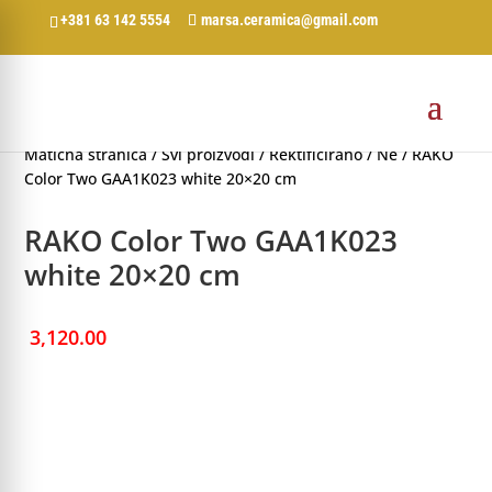
+381 63 142 5554
marsa.ceramica@gmail.com
Matična stranica
/
Svi proizvodi
/
Rektificirano
/
Ne
/ RAKO
Color Two GAA1K023 white 20×20 cm
RAKO Color Two GAA1K023
white 20×20 cm
3,120.00