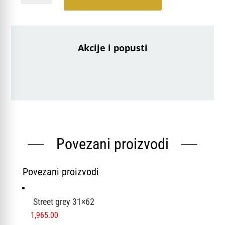
Two
GAA1K023
white
20x20
Akcije i popusti
cm
količina
Povezani proizvodi
Povezani proizvodi
Street grey 31×62
1,965.00