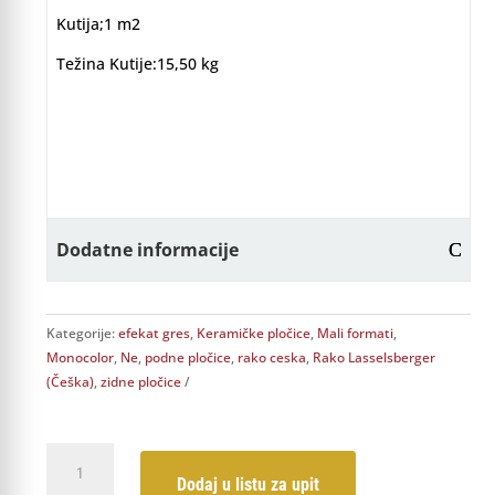
Kutija;1 m2
Težina Kutije:15,50 kg
Dodatne informacije
Kategorije:
efekat gres
,
Keramičke pločice
,
Mali formati
,
Monocolor
,
Ne
,
podne pločice
,
rako ceska
,
Rako Lasselsberger
(Češka)
,
zidne pločice
RAKO
Color
Dodaj u listu za upit