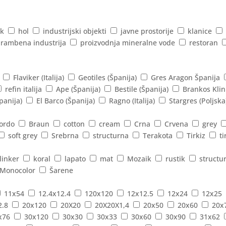
k
hol
industrijski objekti
javne prostorije
klanice
rambena industrija
proizvodnja mineralne vode
restoran
Flaviker (Italija)
Geotiles (Španija)
Gres Aragon Španija
refin italija
Ape (Španija)
Bestile (Španija)
Brankos Klin
panija)
El Barco (Španija)
Ragno (Italija)
Stargres (Poljska
ordo
Braun
cotton
cream
Crna
Crvena
grey
soft grey
Srebrna
structurna
Terakota
Tirkiz
ti
linker
koral
lapato
mat
Mozaik
rustik
structu
Monocolor
Šarene
11x54
12.4x12.4
120x120
12x12.5
12x24
12x25
2.8
20x120
20X20
20X20X1,4
20x50
20x60
20x
x76
30x120
30x30
30x33
30x60
30x90
31x62