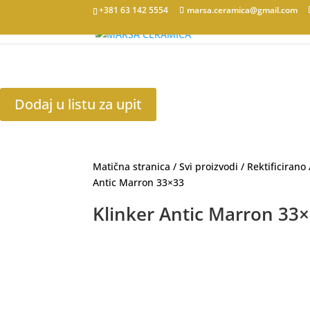
+381 63 142 5554
marsa.ceramica@gmail.com
Dodaj u listu za upit
Matična stranica
/
Svi proizvodi
/
Rektificirano
Antic Marron 33×33
Klinker Antic Marron 33