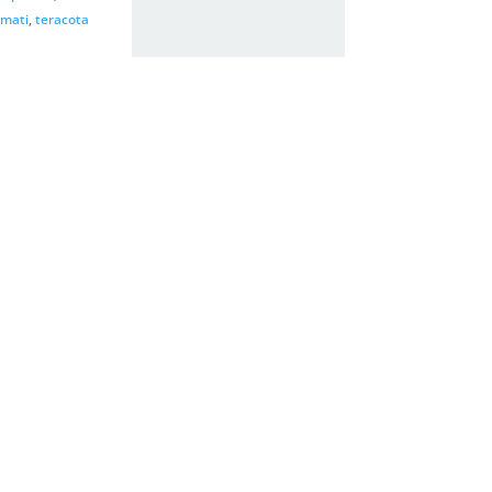
rmati
,
teracota