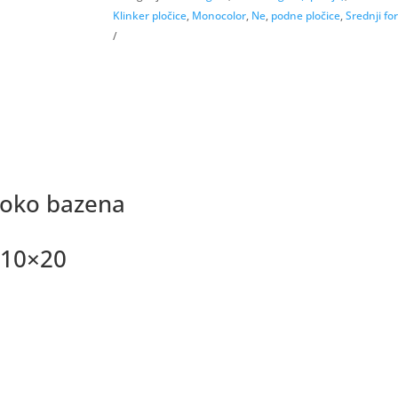
Klinker pločice
,
Monocolor
,
Ne
,
podne pločice
,
Srednji fo
 oko bazena
 10×20