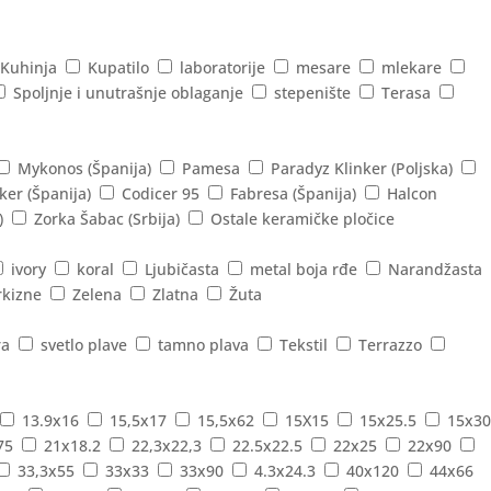
Kuhinja
Kupatilo
laboratorije
mesare
mlekare
Spoljnje i unutrašnje oblaganje
stepenište
Terasa
Mykonos (Španija)
Pamesa
Paradyz Klinker (Poljska)
ker (Španija)
Codicer 95
Fabresa (Španija)
Halcon
)
Zorka Šabac (Srbija)
Ostale keramičke pločice
ivory
koral
Ljubičasta
metal boja rđe
Narandžasta
rkizne
Zelena
Zlatna
Žuta
ra
svetlo plave
tamno plava
Tekstil
Terrazzo
13.9x16
15,5x17
15,5x62
15X15
15x25.5
15x30
75
21x18.2
22,3x22,3
22.5x22.5
22x25
22x90
33,3x55
33x33
33x90
4.3x24.3
40x120
44x66