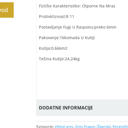
Fizičke Karakteristike: Otporne Na Mraz
zvod
Protivkliznost:R 11
Postavljanje Fugi U Rasponu:preko 6mm
Pakovanje:16komada U Kutiji
Kutija;0,666m2
Težina Kutije:24,24kg
DODATNE INFORMACIJE
Kategorije:
efekat gres
,
Gres Aragon (Španija)
,
Keramičk