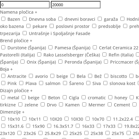
Namena pločica
+
Bazen
Dnevna soba
dnevni boravci
garaža
Hodni
oko bazena
pekare
poslovni prostor
predsoblje
preh
trpezarija
Untrašnje i Spoljašnje Fasade
Brend pločice
+
Durstone (Španija)
Pamesa (Španija)
Cerlat Ceramica 22
Pastorelli (Italija)
Rako Lasselsberger (Češka)
Refin (Italia)
(Španija)
Onix (Španija)
Peronda (Španija)
Priccmacer (Š
Boja
+
Antracite
avorio
beige
Bela
Bež
biscotto
b
Pink
Plava
salmon
Šareno
Siva
slonova kost
Dizajn pločice
+
metal
beige
Beton
Cigla
cromatic
honey
K
tirkizne
zelene
Drvo
Kamen
Mermer
Cement
Dimenzije
+
10x10
10x11
10X20
10X30
10x70
11.2x22.4
15x31.6
15x90
16.3x51.7
16x33
17x33
19.8x2
23x120
23x26
25.8x29
25x25
25x38
25x75
25