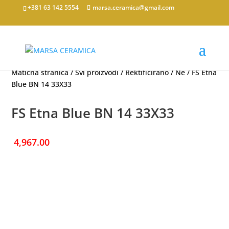
+381 63 142 5554
marsa.ceramica@gmail.com
Matična stranica
/
Svi proizvodi
/
Rektificirano
/
Ne
/ FS Etna
Blue BN 14 33X33
FS Etna Blue BN 14 33X33
4,967.00