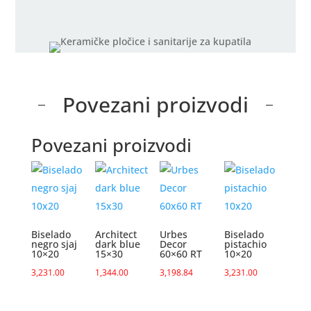
Povezani proizvodi
Povezani proizvodi
Biselado
Architect
Urbes
Biselado
negro sjaj
dark blue
Decor
pistachio
10×20
15×30
60×60 RT
10×20
3,231.00
1,344.00
3,198.84
3,231.00