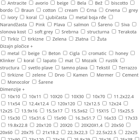
Antracite
avorio
beige
Bela
Bež
biscotto
bordo
Braun
cotton
cream
Crna
Crvena
grey
ivory
koral
Ljubičasta
metal boja rđe
Narandžasta
Pink
Plava
salmon
Šareno
Siva
slonova kost
soft grey
Srebrna
structurna
Terakota
Tirkiz
tirkizne
Zelena
Zlatna
Žuta
Dizajn pločice
+
metal
beige
Beton
Cigla
cromatic
honey
Klinker
koral
lapato
mat
Mozaik
rustik
structura
svetlo plave
tamno plava
Tekstil
Terrazzo
tirkizne
zelene
Drvo
Kamen
Mermer
Cement
Monocolor
Šarene
Dimenzije
+
10x10
10x11
10X20
10X30
10x70
11.2x22.4
11x54
12.4x12.4
120x120
12x12.5
12x24
12x25
13.9x16
15,5x17
15,5x62
15X15
15x25.5
15x30
15x31.6
15x90
16.3x51.7
16x33
17x33
19.8x22.8
20x120
20X20
20X20X1,4
20x50
20x60
20x75
21x18.2
22,3x22,3
22.5x22.5
22x25
22x90
23x120
23x26
25.8x29
25x25
25x38