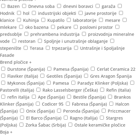
Bazen
Dnevna soba
dnevni boravci
garaža
Hodnik
hol
industrijski objekti
javne prostorije
klanice
Kuhinja
Kupatilo
laboratorije
mesare
mlekare
oko bazena
pekare
poslovni prostor
predsoblje
prehrambena industrija
proizvodnja mineralne
vode
restoran
Spoljnje i unutrašnje oblaganje
stepenište
Terasa
trpezarija
Untrašnje i Spoljašnje
Fasade
Brend pločice
+
Durstone (Španija)
Pamesa (Španija)
Cerlat Ceramica 22
Flaviker (Italija)
Geotiles (Španija)
Gres Aragon Španija
Mykonos (Španija)
Pamesa
Paradyz Klinker (Poljska)
Pastorelli (Italija)
Rako Lasselsberger (Češka)
Refin (Italia)
refin italija
Ape (Španija)
Bestile (Španija)
Brankos
Klinker (Španija)
Codicer 95
Fabresa (Španija)
Halcon
(Španija)
Onix (Španija)
Peronda (Španija)
Priccmacer
(Španija)
El Barco (Španija)
Ragno (Italija)
Stargres
(Poljska)
Zorka Šabac (Srbija)
Ostale keramičke pločice
Boja
+