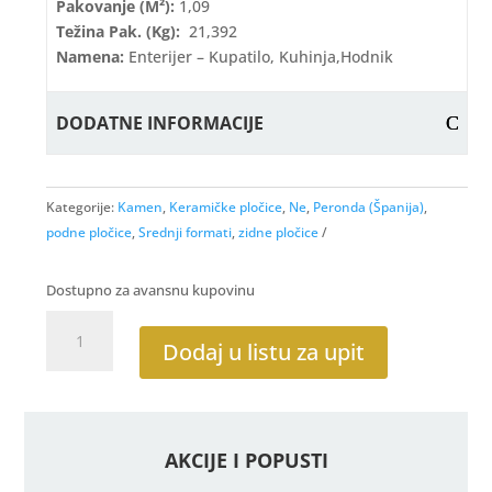
Pakovanje (m²):
1,09
Težina Pak. (kg):
21,392
Namena:
Enterijer – Kupatilo, Kuhinja,hodnik
DODATNE INFORMACIJE
Kategorije:
Kamen
,
Keramičke pločice
,
Ne
,
Peronda (Španija)
,
podne pločice
,
Srednji formati
,
zidne pločice
Dostupno za avansnu kupovinu
FS
Etna
Dodaj u listu za upit
Blue
BN
14
33X33
AKCIJE I POPUSTI
količina