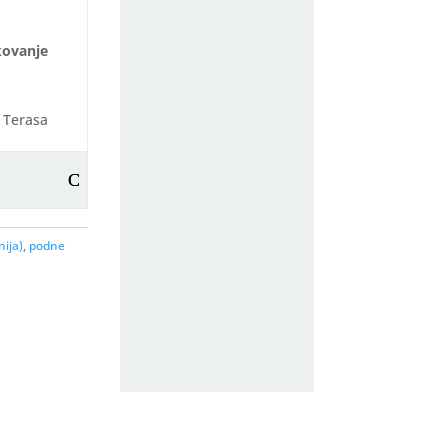
5
kovanje
, Terasa
ija)
,
podne