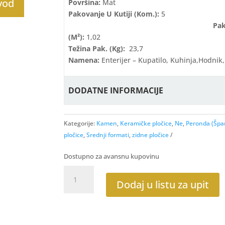
zvod
Površina:
Mat
Pakovanje U Kutiji (kom.):
Pa
(m²):
1,02
Težina Pak. (kg):
23,7
Namena:
Enterijer – Kupatilo, Kuhinja,hodnik
DODATNE INFORMACIJE
Kategorije:
Kamen
,
Keramičke pločice
,
Ne
,
Peronda (Špan
pločice
,
Srednji formati
,
zidne pločice
Dostupno za avansnu kupovinu
FS
Checker
Dodaj u listu za upit
Sand
45x45
BN