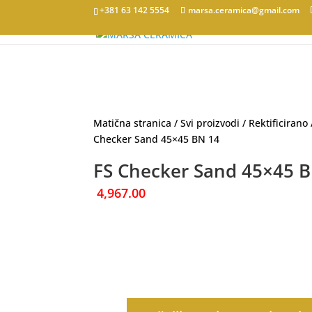
+381 63 142 5554
marsa.ceramica@gmail.com
Matična stranica
/
Svi proizvodi
/
Rektificirano
Checker Sand 45×45 BN 14
FS Checker Sand 45×45 
4,967.00