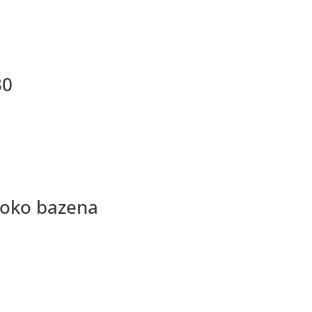
14
količina
30
 oko bazena