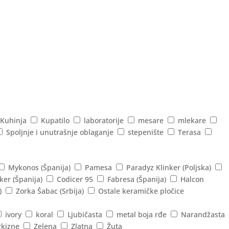
Kuhinja
Kupatilo
laboratorije
mesare
mlekare
Spoljnje i unutrašnje oblaganje
stepenište
Terasa
Mykonos (Španija)
Pamesa
Paradyz Klinker (Poljska)
ker (Španija)
Codicer 95
Fabresa (Španija)
Halcon
)
Zorka Šabac (Srbija)
Ostale keramičke pločice
ivory
koral
Ljubičasta
metal boja rđe
Narandžasta
rkizne
Zelena
Zlatna
Žuta