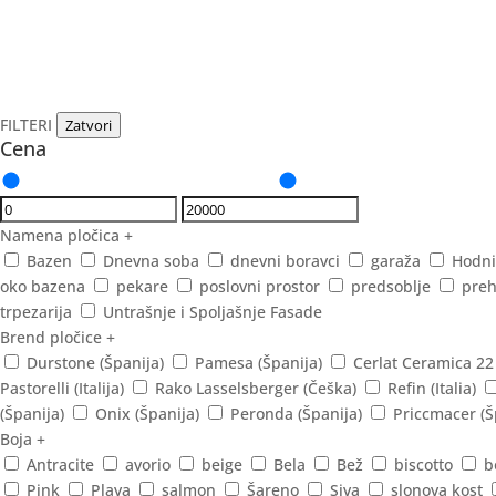
FILTERI
Zatvori
Cena
Namena pločica
+
Bazen
Dnevna soba
dnevni boravci
garaža
Hodni
oko bazena
pekare
poslovni prostor
predsoblje
preh
trpezarija
Untrašnje i Spoljašnje Fasade
Brend pločice
+
Durstone (Španija)
Pamesa (Španija)
Cerlat Ceramica 22
Pastorelli (Italija)
Rako Lasselsberger (Češka)
Refin (Italia)
(Španija)
Onix (Španija)
Peronda (Španija)
Priccmacer (Š
Boja
+
Antracite
avorio
beige
Bela
Bež
biscotto
b
Pink
Plava
salmon
Šareno
Siva
slonova kost