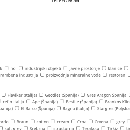
TELEFONOM
k
hol
industrijski objekti
javne prostorije
klanice
rambena industrija
proizvodnja mineralne vode
restoran
Flaviker (Italija)
Geotiles (Španija)
Gres Aragon Španija
refin italija
Ape (Španija)
Bestile (Španija)
Brankos Klin
panija)
El Barco (Španija)
Ragno (Italija)
Stargres (Poljska
ordo
Braun
cotton
cream
Crna
Crvena
grey
soft grey
Srebrna
structurna
Terakota
Tirkiz
ti