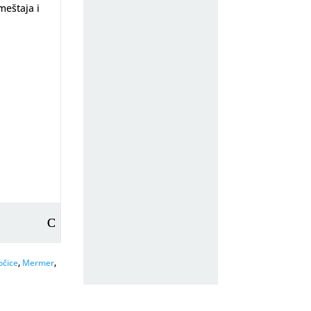
meštaja i
,
,
očice
Mermer