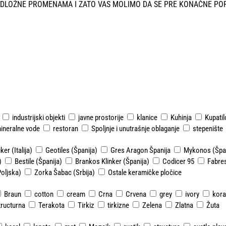
ODLOŽNE PROMENAMA I ZATO VAS MOLIMO DA SE PRE KONAČNE PO
industrijski objekti
javne prostorije
klanice
Kuhinja
Kupatil
ineralne vode
restoran
Spoljnje i unutrašnje oblaganje
stepenište
ker (Italija)
Geotiles (Španija)
Gres Aragon Španija
Mykonos (Špan
)
Bestile (Španija)
Brankos Klinker (Španija)
Codicer 95
Fabres
Poljska)
Zorka Šabac (Srbija)
Ostale keramičke pločice
Braun
cotton
cream
Crna
Crvena
grey
ivory
kora
tructurna
Terakota
Tirkiz
tirkizne
Zelena
Zlatna
Žuta