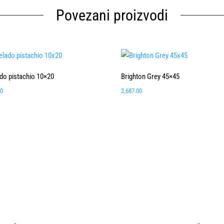
Povezani proizvodi
ado pistachio 10×20
Brighton Grey 45×45
00
2,687.00