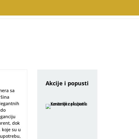
Akcije i popusti
rmera sa
ršina
legantnih
 do
eganciju
urent, dok
, koje su u
 upotrebu,