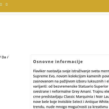
/
Da
/
Osnovne informacije
Flaviker nastavlja svoje istraživanje sveta me
Supreme Evo, novom kolekcijom kamenih pov
zasnovanom na pažljivom izboru luksuznih i e
varijanti: od bezvremenske Statuario Superior
svestrane i neformalne Grey Amani. Trajnu el
crne predstavljaju Classic Marquinia i Noir La
nove bele boje Invisible Select i Antique White
trendu, nude mnogo mogućnosti za kreativnu