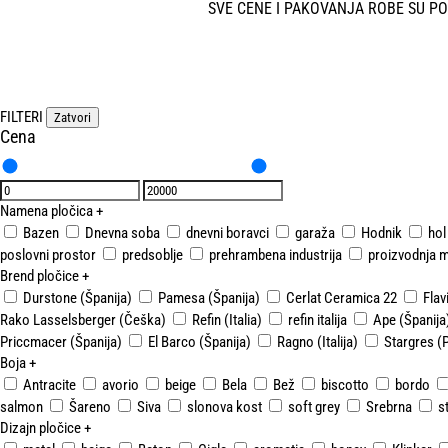
SVE CENE I PAKOVANJA ROBE SU P
FILTERI
Zatvori
Cena
Namena pločica
+
Bazen
Dnevna soba
dnevni boravci
garaža
Hodnik
hol
poslovni prostor
predsoblje
prehrambena industrija
proizvodnja m
Brend pločice
+
Durstone (Španija)
Pamesa (Španija)
Cerlat Ceramica 22
Flavi
Rako Lasselsberger (Češka)
Refin (Italia)
refin italija
Ape (Španija
Priccmacer (Španija)
El Barco (Španija)
Ragno (Italija)
Stargres (
Boja
+
Antracite
avorio
beige
Bela
Bež
biscotto
bordo
salmon
Šareno
Siva
slonova kost
soft grey
Srebrna
s
Dizajn pločice
+