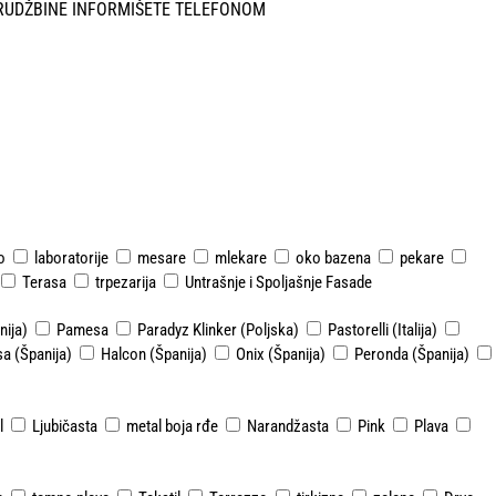
RUDŽBINE INFORMIŠETE TELEFONOM
o
laboratorije
mesare
mlekare
oko bazena
pekare
Terasa
trpezarija
Untrašnje i Spoljašnje Fasade
ija)
Pamesa
Paradyz Klinker (Poljska)
Pastorelli (Italija)
a (Španija)
Halcon (Španija)
Onix (Španija)
Peronda (Španija)
l
Ljubičasta
metal boja rđe
Narandžasta
Pink
Plava