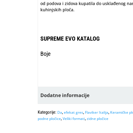
od podova i zidova kupatila do usklađenog na
kuhinjskih ploča.
SUPREME EVO KATALOG
Boje
Dodatne informacije
Kategorije:
,
,
,
Da
efekat gres
Flaviker Italija
Keramičke pl
,
,
podne pločice
Veliki formati
zidne pločice