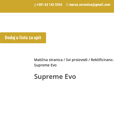
+381 63 142 5554
marsa.ceramica@gmail.com
Dodaj u listu za upit
Matična stranica
/
Svi proizvodi
/
Rektificirano
Supreme Evo
Supreme Evo