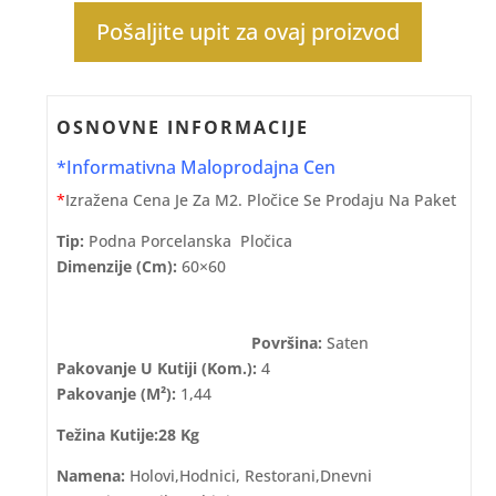
Pošaljite upit za ovaj proizvod
OSNOVNE INFORMACIJE
*Informativna Maloprodajna Cen
*
Izražena Cena Je Za M2. Pločice Se Prodaju Na Paket
Tip:
Podna Porcelanska Pločica
Dimenzije (cm):
60×60
Površina:
Saten
Pakovanje U Kutiji (kom.):
4
Pakovanje (m²):
1,44
Težina Kutije:28 Kg
Namena:
Holovi,hodnici, Restorani,dnevni