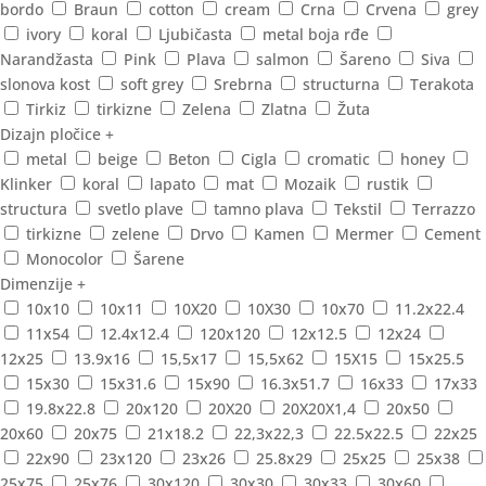
bordo
Braun
cotton
cream
Crna
Crvena
grey
ivory
koral
Ljubičasta
metal boja rđe
Narandžasta
Pink
Plava
salmon
Šareno
Siva
slonova kost
soft grey
Srebrna
structurna
Terakota
Tirkiz
tirkizne
Zelena
Zlatna
Žuta
Dizajn pločice
+
metal
beige
Beton
Cigla
cromatic
honey
Klinker
koral
lapato
mat
Mozaik
rustik
structura
svetlo plave
tamno plava
Tekstil
Terrazzo
tirkizne
zelene
Drvo
Kamen
Mermer
Cement
Monocolor
Šarene
Dimenzije
+
10x10
10x11
10X20
10X30
10x70
11.2x22.4
11x54
12.4x12.4
120x120
12x12.5
12x24
12x25
13.9x16
15,5x17
15,5x62
15X15
15x25.5
15x30
15x31.6
15x90
16.3x51.7
16x33
17x33
19.8x22.8
20x120
20X20
20X20X1,4
20x50
20x60
20x75
21x18.2
22,3x22,3
22.5x22.5
22x25
22x90
23x120
23x26
25.8x29
25x25
25x38
25x75
25x76
30x120
30x30
30x33
30x60