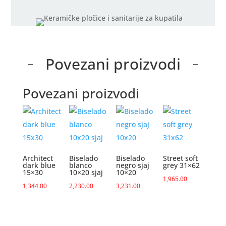
Povezani proizvodi
Povezani proizvodi
Architect
Biselado
Biselado
Street soft
dark blue
blanco
negro sjaj
grey 31×62
15×30
10×20 sjaj
10×20
1,965.00
1,344.00
2,230.00
3,231.00