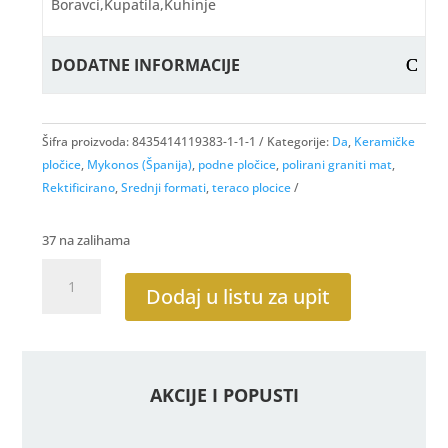
Boravci,kupatila,kuhinje
DODATNE INFORMACIJE
Šifra proizvoda:
8435414119383-1-1-1
Kategorije:
Da
,
Keramičke
pločice
,
Mykonos (Španija)
,
podne pločice
,
polirani graniti mat
,
Rektificirano
,
Srednji formati
,
teraco plocice
37 na zalihama
Neotech
White
Dodaj u listu za upit
60x60
RTT
količina
AKCIJE I POPUSTI