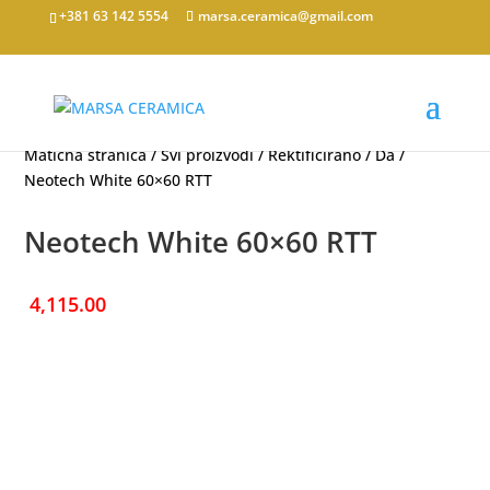
+381 63 142 5554
marsa.ceramica@gmail.com
Matična stranica
/
Svi proizvodi
/
Rektificirano
/
Da
/
Neotech White 60×60 RTT
Neotech White 60×60 RTT
4,115.00