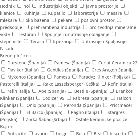
Hodnik
hol
industrijski objekti
javne prostorije
klanice
Kuhinja
Kupatilo
laboratorije
mesare
mlekare
oko bazena
pekare
poslovni prostor
predsoblje
prehrambena industrija
proizvodnja mineralne
vode
restoran
Spoljnje i unutrašnje oblaganje
stepenište
Terasa
trpezarija
Untrašnje i Spoljašnje
Fasade
Brend pločice
+
Durstone (Španija)
Pamesa (Španija)
Cerlat Ceramica 22
Flaviker (Italija)
Geotiles (Španija)
Gres Aragon Španija
Mykonos (Španija)
Pamesa
Paradyz Klinker (Poljska)
Pastorelli (Italija)
Rako Lasselsberger (Češka)
Refin (Italia)
refin italija
Ape (Španija)
Bestile (Španija)
Brankos
Klinker (Španija)
Codicer 95
Fabresa (Španija)
Halcon
(Španija)
Onix (Španija)
Peronda (Španija)
Priccmacer
(Španija)
El Barco (Španija)
Ragno (Italija)
Stargres
(Poljska)
Zorka Šabac (Srbija)
Ostale keramičke pločice
Boja
+
Antracite
avorio
beige
Bela
Bež
biscotto