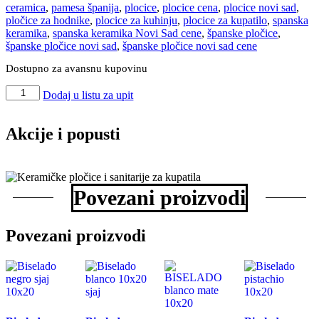
ceramica
,
pamesa španija
,
plocice
,
plocice cena
,
plocice novi sad
,
pločice za hodnike
,
plocice za kuhinju
,
plocice za kupatilo
,
spanska
keramika
,
spanska keramika Novi Sad cene
,
španske pločice
,
španske pločice novi sad
,
španske pločice novi sad cene
Dostupno za avansnu kupovinu
Lavica
Dodaj u listu za upit
Mica
60x
60
Akcije i popusti
RTT
količina
Povezani proizvodi
Povezani proizvodi