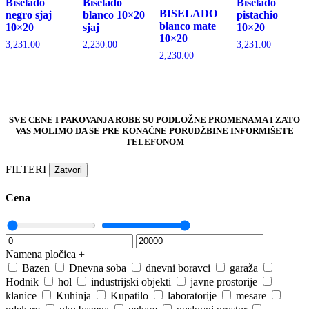
Biselado
Biselado
Biselado
BISELADO
negro sjaj
blanco 10×20
pistachio
blanco mate
10×20
sjaj
10×20
10×20
3,231.00
2,230.00
3,231.00
2,230.00
SVE CENE I PAKOVANJA ROBE SU PODLOŽNE PROMENAMA I ZATO
VAS MOLIMO DA SE PRE KONAČNE PORUDŽBINE INFORMIŠETE
TELEFONOM
FILTERI
Zatvori
Cena
Namena pločica
+
Bazen
Dnevna soba
dnevni boravci
garaža
Hodnik
hol
industrijski objekti
javne prostorije
klanice
Kuhinja
Kupatilo
laboratorije
mesare