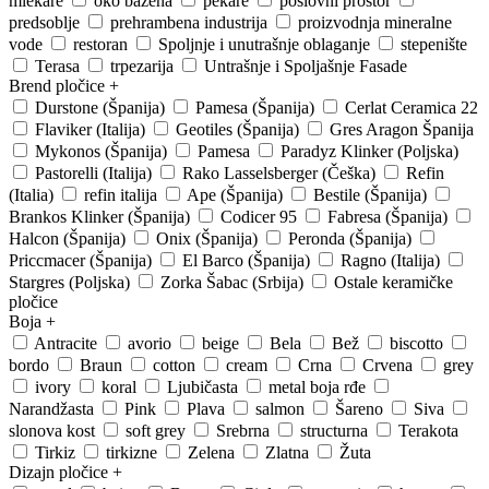
mlekare
oko bazena
pekare
poslovni prostor
predsoblje
prehrambena industrija
proizvodnja mineralne
vode
restoran
Spoljnje i unutrašnje oblaganje
stepenište
Terasa
trpezarija
Untrašnje i Spoljašnje Fasade
Brend pločice
+
Durstone (Španija)
Pamesa (Španija)
Cerlat Ceramica 22
Flaviker (Italija)
Geotiles (Španija)
Gres Aragon Španija
Mykonos (Španija)
Pamesa
Paradyz Klinker (Poljska)
Pastorelli (Italija)
Rako Lasselsberger (Češka)
Refin
(Italia)
refin italija
Ape (Španija)
Bestile (Španija)
Brankos Klinker (Španija)
Codicer 95
Fabresa (Španija)
Halcon (Španija)
Onix (Španija)
Peronda (Španija)
Priccmacer (Španija)
El Barco (Španija)
Ragno (Italija)
Stargres (Poljska)
Zorka Šabac (Srbija)
Ostale keramičke
pločice
Boja
+
Antracite
avorio
beige
Bela
Bež
biscotto
bordo
Braun
cotton
cream
Crna
Crvena
grey
ivory
koral
Ljubičasta
metal boja rđe
Narandžasta
Pink
Plava
salmon
Šareno
Siva
slonova kost
soft grey
Srebrna
structurna
Terakota
Tirkiz
tirkizne
Zelena
Zlatna
Žuta
Dizajn pločice
+