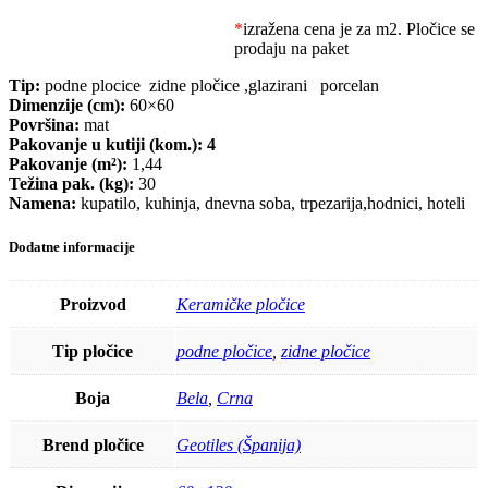
*
izražena cena je za m2. Pločice se
prodaju na paket
Tip:
podne plocice zidne pločice ,glazirani porcelan
Dimenzije (cm):
60×60
Površina:
mat
Pakovanje u kutiji (kom.): 4
Pakovanje (m²):
1,44
Težina pak. (kg):
30
Namena:
kupatilo, kuhinja, dnevna soba, trpezarija,hodnici, hoteli
Dodatne informacije
Proizvod
Keramičke pločice
Tip pločice
podne pločice
,
zidne pločice
Boja
Bela
,
Crna
Brend pločice
Geotiles (Španija)