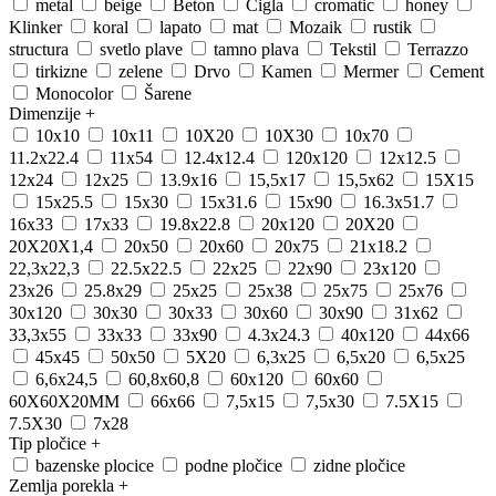
metal
beige
Beton
Cigla
cromatic
honey
Klinker
koral
lapato
mat
Mozaik
rustik
structura
svetlo plave
tamno plava
Tekstil
Terrazzo
tirkizne
zelene
Drvo
Kamen
Mermer
Cement
Monocolor
Šarene
Dimenzije
+
10x10
10x11
10X20
10X30
10x70
11.2x22.4
11x54
12.4x12.4
120x120
12x12.5
12x24
12x25
13.9x16
15,5x17
15,5x62
15X15
15x25.5
15x30
15x31.6
15x90
16.3x51.7
16x33
17x33
19.8x22.8
20x120
20X20
20X20X1,4
20x50
20x60
20x75
21x18.2
22,3x22,3
22.5x22.5
22x25
22x90
23x120
23x26
25.8x29
25x25
25x38
25x75
25x76
30x120
30x30
30x33
30x60
30x90
31x62
33,3x55
33x33
33x90
4.3x24.3
40x120
44x66
45x45
50x50
5X20
6,3x25
6,5x20
6,5x25
6,6x24,5
60,8x60,8
60x120
60x60
60X60X20MM
66x66
7,5x15
7,5x30
7.5X15
7.5X30
7x28
Tip pločice
+
bazenske plocice
podne pločice
zidne pločice
Zemlja porekla
+