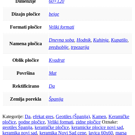
Dimenzije
60×120
Dizajn pločice
beige
Formati pločice
Veliki formati
Dnevna soba
,
Hodnik
,
Kuhinja
,
Kupatilo
,
Namena pločica
predsoblje
,
trpezarija
Oblik pločice
Kvadrat
Površina
Mat
Rektificirano
Da
Zemlja porekla
Španija
Kategorije:
Da
,
efekat gres
,
Geotiles (Španija)
,
Kamen
,
Keramičke
pločice
,
podne pločice
,
Veliki formati
,
zidne pločice
Oznake:
geotiles Španija
,
keramičke pločice
,
keramicke plocice novi sad
,
keramika novi sad
,
keramika Novi Sad cene
,
lavica 60x60
,
marsa