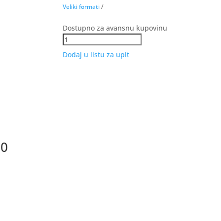
Veliki formati
Dostupno za avansnu kupovinu
Extra
White
Dodaj u listu za upit
DAR63722,
60x60
RTT
količina
20