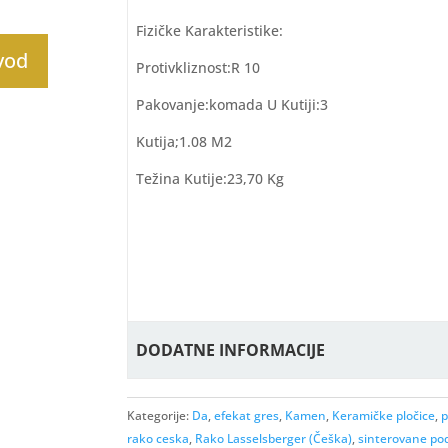
Fizičke Karakteristike:
zvod
Protivkliznost:R 10
Pakovanje:komada U Kutiji:3
Kutija;1.08 M2
Težina Kutije:23,70 Kg
DODATNE INFORMACIJE
Kategorije:
Da
,
efekat gres
,
Kamen
,
Keramičke pločice
,
p
rako ceska
,
Rako Lasselsberger (Češka)
,
sinterovane po