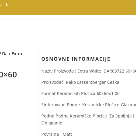
/
Da
/ Extra
OSNOVNE INFORMACIJE
Naziv Proizvoda : Extra White DAR63722 60×6
60×60
Proizvođač: Rako Lassersberger Češka
Format Keramičkih Pločica 60x60x1.00
Sinterovane Podne Keramičke Pločice-Glazira
Podne Podne Keramičke Plocice Za Spoljnje I
Oblaganje
Površina Matt