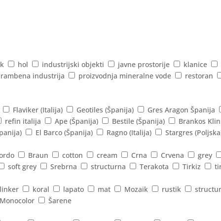
k
hol
industrijski objekti
javne prostorije
klanice
rambena industrija
proizvodnja mineralne vode
restoran
Flaviker (Italija)
Geotiles (Španija)
Gres Aragon Španija
refin italija
Ape (Španija)
Bestile (Španija)
Brankos Klin
panija)
El Barco (Španija)
Ragno (Italija)
Stargres (Poljska
ordo
Braun
cotton
cream
Crna
Crvena
grey
soft grey
Srebrna
structurna
Terakota
Tirkiz
ti
linker
koral
lapato
mat
Mozaik
rustik
structu
Monocolor
Šarene