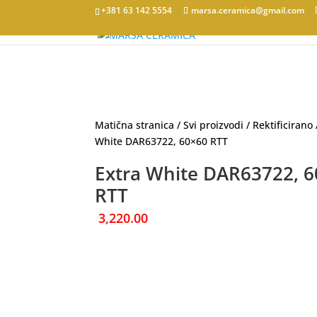
+381 63 142 5554
marsa.ceramica@gmail.com
Matična stranica
/
Svi proizvodi
/
Rektificirano
White DAR63722, 60×60 RTT
Extra White DAR63722, 
RTT
3,220.00