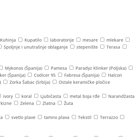
Kuhinja
Kupatilo
laboratorije
mesare
mlekare
Spoljnje i unutrašnje oblaganje
stepenište
Terasa
Mykonos (Španija)
Pamesa
Paradyz Klinker (Poljska)
ker (Španija)
Codicer 95
Fabresa (Španija)
Halcon
)
Zorka Šabac (Srbija)
Ostale keramičke pločice
ivory
koral
Ljubičasta
metal boja rđe
Narandžasta
rkizne
Zelena
Zlatna
Žuta
ra
svetlo plave
tamno plava
Tekstil
Terrazzo