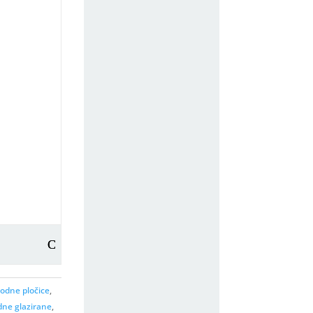
odne pločice
,
dne glazirane
,