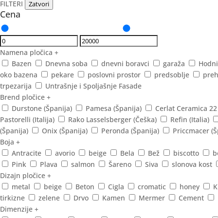
FILTERI
Zatvori
Cena
Namena pločica
+
Bazen
Dnevna soba
dnevni boravci
garaža
Hodni
oko bazena
pekare
poslovni prostor
predsoblje
preh
trpezarija
Untrašnje i Spoljašnje Fasade
Brend pločice
+
Durstone (Španija)
Pamesa (Španija)
Cerlat Ceramica 22
Pastorelli (Italija)
Rako Lasselsberger (Češka)
Refin (Italia)
(Španija)
Onix (Španija)
Peronda (Španija)
Priccmacer (Š
Boja
+
Antracite
avorio
beige
Bela
Bež
biscotto
b
Pink
Plava
salmon
Šareno
Siva
slonova kost
Dizajn pločice
+
metal
beige
Beton
Cigla
cromatic
honey
K
tirkizne
zelene
Drvo
Kamen
Mermer
Cement
Dimenzije
+