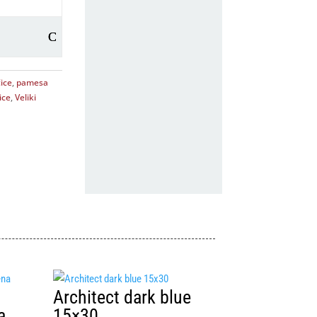
ice
,
pamesa
ice
,
Veliki
Architect dark blue
a
15×30