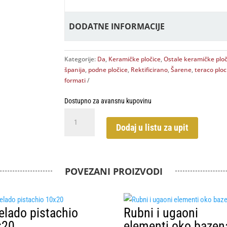
DODATNE INFORMACIJE
Kategorije:
Da
,
Keramičke pločice
,
Ostale keramičke ploč
španija
,
podne pločice
,
Rektificirano
,
Šarene
,
teraco ploc
formati
Dostupno za avansnu kupovinu
Doria
Multi
Dodaj u listu za upit
60x60
RT
količina
POVEZANI PROIZVODI
elado pistachio
Rubni i ugaoni
×20
elementi oko bazen