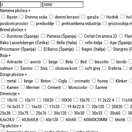
Namena pločica
+
Bazen
Dnevna soba
dnevni boravci
garaža
Hodnik
hol
poslovni prostor
predsoblje
prehrambena industrija
proizvodnja m
Brend pločice
+
Durstone (Španija)
Pamesa (Španija)
Cerlat Ceramica 22
Flavi
Rako Lasselsberger (Češka)
Refin (Italia)
refin italija
Ape (Španija
Priccmacer (Španija)
El Barco (Španija)
Ragno (Italija)
Stargres (
Boja
+
Antracite
avorio
beige
Bela
Bež
biscotto
bordo
salmon
Šareno
Siva
slonova kost
soft grey
Srebrna
s
Dizajn pločice
+
metal
beige
Beton
Cigla
cromatic
honey
Klinker
Kamen
Mermer
Cement
Monocolor
Šarene
Dimenzije
+
10x10
10x11
10X20
10X30
10x70
11.2x22.4
11x54
16.3x51.7
16x33
17x33
19.8x22.8
20x120
20X20
2
25x38
25x75
25x76
30x120
30x30
30x33
30x60
30
6,6x24,5
60,8x60,8
60x120
60x60
60X60X20MM
66x66
Tip pločice
+