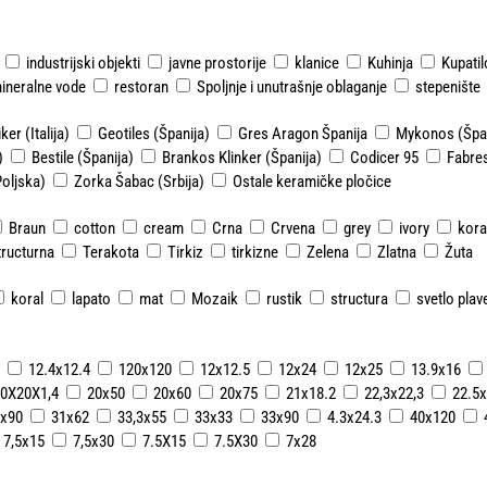
industrijski objekti
javne prostorije
klanice
Kuhinja
Kupatil
ineralne vode
restoran
Spoljnje i unutrašnje oblaganje
stepenište
ker (Italija)
Geotiles (Španija)
Gres Aragon Španija
Mykonos (Špan
)
Bestile (Španija)
Brankos Klinker (Španija)
Codicer 95
Fabres
Poljska)
Zorka Šabac (Srbija)
Ostale keramičke pločice
Braun
cotton
cream
Crna
Crvena
grey
ivory
kora
tructurna
Terakota
Tirkiz
tirkizne
Zelena
Zlatna
Žuta
koral
lapato
mat
Mozaik
rustik
structura
svetlo plav
12.4x12.4
120x120
12x12.5
12x24
12x25
13.9x16
0X20X1,4
20x50
20x60
20x75
21x18.2
22,3x22,3
22.5x
x90
31x62
33,3x55
33x33
33x90
4.3x24.3
40x120
7,5x15
7,5x30
7.5X15
7.5X30
7x28