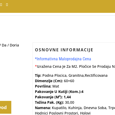
/
Da
/ Doria
OSNOVNE INFORMACIJE
*Informativna Maloprodajna Cena
*
Izražena Cena Je Za M2. Pločice Se Prodaju 
Tip:
Podna Plocica, Granitna,rectificovana
Dimenzije (cm):
60×60
Površina:
Mat
Pakovanje U Kutiji (kom.):4
Pakovanje (m²): 1,44
Težina Pak. (kg):
30,00
vod
Namena:
Kupatilo, Kuhinja, Dnevna Soba, Trpe
Hodnici Poslovni Prostori, Holovi