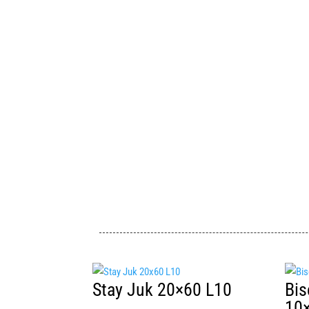
Stay Juk 20×60 L10
Bis
10