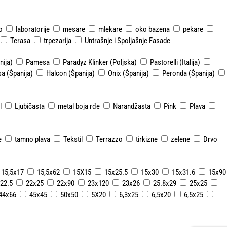
o
laboratorije
mesare
mlekare
oko bazena
pekare
Terasa
trpezarija
Untrašnje i Spoljašnje Fasade
ija)
Pamesa
Paradyz Klinker (Poljska)
Pastorelli (Italija)
a (Španija)
Halcon (Španija)
Onix (Španija)
Peronda (Španija)
l
Ljubičasta
metal boja rđe
Narandžasta
Pink
Plava
e
tamno plava
Tekstil
Terrazzo
tirkizne
zelene
Drvo
15,5x17
15,5x62
15X15
15x25.5
15x30
15x31.6
15x90
22.5
22x25
22x90
23x120
23x26
25.8x29
25x25
44x66
45x45
50x50
5X20
6,3x25
6,5x20
6,5x25