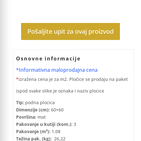
Pošaljite upit za ovaj proizvod
Osnovne informacije
*Informativna maloprodajna cena
*
izražena cena je za m2. Pločice se prodaju na paket
ispod svake slike je oznaka i naziv plocice
Tip:
podna plocica
Dimenzije (cm):
60×60
Površina:
mat
Pakovanje u kutiji (kom.):
3
Pakovanje (m²):
1,08
Težina pak. (kg):
26,22