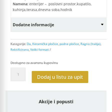
Namena:
enterijer – poslovni prostor,kupatilo,
kuhinja,terasa,dnevna soba,hodnik
Dodatne informacije
Kategorije:
Da
,
Keramičke pločice
,
podne pločice
,
Ragno (Italija)
,
Rektificirano
,
Veliki formati
Dostupno za avansnu kupovinu
Boom
Piombo
Dodaj u listu za upit
60x60
Rettificato
količina
Akcije i popusti