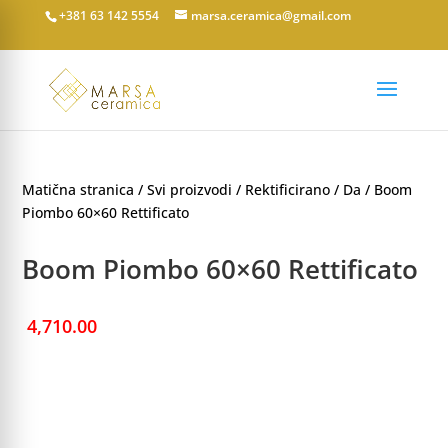
+381 63 142 5554
marsa.ceramica@gmail.com
Matična stranica
/
Svi proizvodi
/
Rektificirano
/
Da
/ Boom
Piombo 60×60 Rettificato
Boom Piombo 60×60 Rettificato
4,710.00