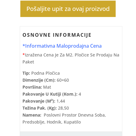
Pošaljite upit za ovaj proizvod
OSNOVNE INFORMACIJE
*Informativna Maloprodajna Cena
*
Izražena Cena Je Za M2. Pločice Se Prodaju Na
Paket
Tip:
Podna Pločica
Dimenzije (cm):
60×60
Površina:
Mat
Pakovanje U Kutiji (kom.):
4
Pakovanje (m²):
1,44
Težina Pak. (kg):
28,50
Namena:
Poslovni Prostor Dnevna Soba,
Predsoblje, Hodnik, Kupatilo