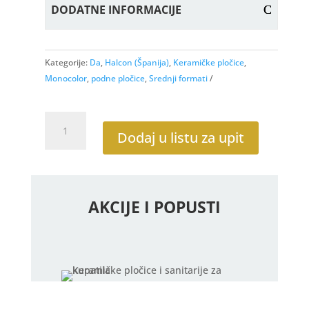
DODATNE INFORMACIJE
Kategorije:
Da
,
Halcon (Španija)
,
Keramičke pločice
,
Monocolor
,
podne pločice
,
Srednji formati
Blanco
Mate
Dodaj u listu za upit
60x60
RTT
količina
AKCIJE I POPUSTI