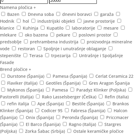
Namena pločica
+
Bazen
Dnevna soba
dnevni boravci
garaža
Hodnik
hol
industrijski objekti
javne prostorije
klanice
Kuhinja
Kupatilo
laboratorije
mesare
mlekare
oko bazena
pekare
poslovni prostor
predsoblje
prehrambena industrija
proizvodnja mineralne
vode
restoran
Spoljnje i unutrašnje oblaganje
stepenište
Terasa
trpezarija
Untrašnje i Spoljašnje
Fasade
Brend pločice
+
Durstone (Španija)
Pamesa (Španija)
Cerlat Ceramica 22
Flaviker (Italija)
Geotiles (Španija)
Gres Aragon Španija
Mykonos (Španija)
Pamesa
Paradyz Klinker (Poljska)
Pastorelli (Italija)
Rako Lasselsberger (Češka)
Refin (Italia)
refin italija
Ape (Španija)
Bestile (Španija)
Brankos
Klinker (Španija)
Codicer 95
Fabresa (Španija)
Halcon
(Španija)
Onix (Španija)
Peronda (Španija)
Priccmacer
(Španija)
El Barco (Španija)
Ragno (Italija)
Stargres
(Poljska)
Zorka Šabac (Srbija)
Ostale keramičke pločice