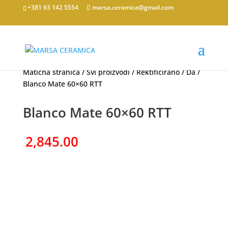
+381 63 142 5554
marsa.ceramica@gmail.com
Matična stranica
/
Svi proizvodi
/
Rektificirano
/
Da
/
Blanco Mate 60×60 RTT
Blanco Mate 60×60 RTT
2,845.00