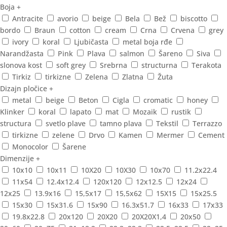
Boja
+
Antracite
avorio
beige
Bela
Bež
biscotto
bordo
Braun
cotton
cream
Crna
Crvena
grey
ivory
koral
Ljubičasta
metal boja rđe
Narandžasta
Pink
Plava
salmon
Šareno
Siva
slonova kost
soft grey
Srebrna
structurna
Terakota
Tirkiz
tirkizne
Zelena
Zlatna
Žuta
Dizajn pločice
+
metal
beige
Beton
Cigla
cromatic
honey
Klinker
koral
lapato
mat
Mozaik
rustik
structura
svetlo plave
tamno plava
Tekstil
Terrazzo
tirkizne
zelene
Drvo
Kamen
Mermer
Cement
Monocolor
Šarene
Dimenzije
+
10x10
10x11
10X20
10X30
10x70
11.2x22.4
11x54
12.4x12.4
120x120
12x12.5
12x24
12x25
13.9x16
15,5x17
15,5x62
15X15
15x25.5
15x30
15x31.6
15x90
16.3x51.7
16x33
17x33
19.8x22.8
20x120
20X20
20X20X1,4
20x50