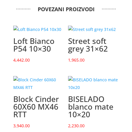
POVEZANI PROIZVODI
Loft Bianco
Street soft
P54 10×30
grey 31×62
4,442.00
1,965.00
Block Cinder
BISELADO
60X60 MX46
blanco mate
RTT
10×20
3,940.00
2,230.00