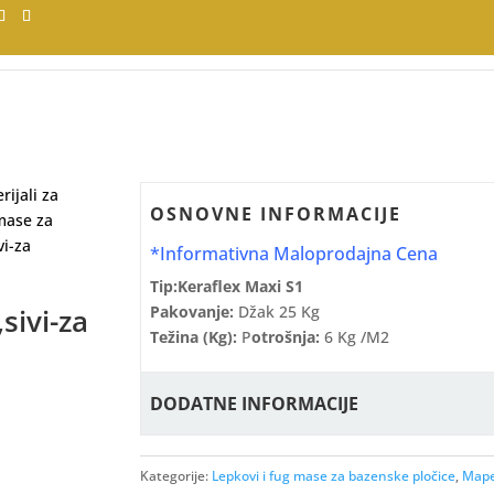
rijali za
OSNOVNE INFORMACIJE
 mase za
vi-za
*Informativna Maloprodajna Cena
Tip:Keraflex Maxi S1
Pakovanje:
Džak 25 Kg
sivi-za
Težina (kg):
P
Otrošnja:
6 Kg /m2
DODATNE INFORMACIJE
Kategorije:
Lepkovi i fug mase za bazenske pločice
,
Mapei