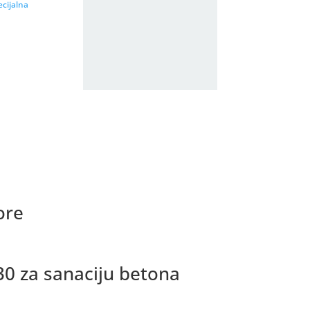
ecijalna
ore
30 za sanaciju betona