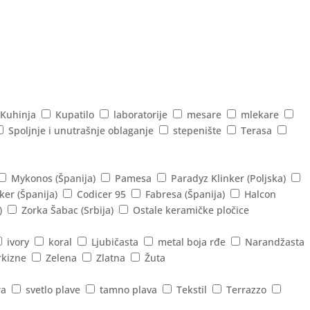
Kuhinja
Kupatilo
laboratorije
mesare
mlekare
Spoljnje i unutrašnje oblaganje
stepenište
Terasa
Mykonos (Španija)
Pamesa
Paradyz Klinker (Poljska)
ker (Španija)
Codicer 95
Fabresa (Španija)
Halcon
)
Zorka Šabac (Srbija)
Ostale keramičke pločice
ivory
koral
Ljubičasta
metal boja rđe
Narandžasta
rkizne
Zelena
Zlatna
Žuta
ra
svetlo plave
tamno plava
Tekstil
Terrazzo