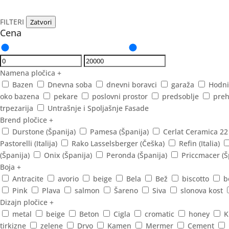
FILTERI
Zatvori
Cena
Namena pločica
+
Bazen
Dnevna soba
dnevni boravci
garaža
Hodni
oko bazena
pekare
poslovni prostor
predsoblje
preh
trpezarija
Untrašnje i Spoljašnje Fasade
Brend pločice
+
Durstone (Španija)
Pamesa (Španija)
Cerlat Ceramica 22
Pastorelli (Italija)
Rako Lasselsberger (Češka)
Refin (Italia)
(Španija)
Onix (Španija)
Peronda (Španija)
Priccmacer (Š
Boja
+
Antracite
avorio
beige
Bela
Bež
biscotto
b
Pink
Plava
salmon
Šareno
Siva
slonova kost
Dizajn pločice
+
metal
beige
Beton
Cigla
cromatic
honey
K
tirkizne
zelene
Drvo
Kamen
Mermer
Cement