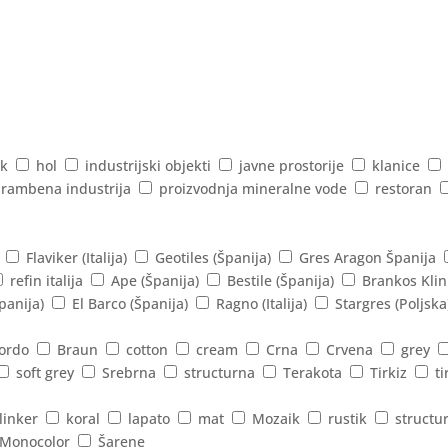
k
hol
industrijski objekti
javne prostorije
klanice
rambena industrija
proizvodnja mineralne vode
restoran
Flaviker (Italija)
Geotiles (Španija)
Gres Aragon Španija
refin italija
Ape (Španija)
Bestile (Španija)
Brankos Klin
panija)
El Barco (Španija)
Ragno (Italija)
Stargres (Poljska
ordo
Braun
cotton
cream
Crna
Crvena
grey
soft grey
Srebrna
structurna
Terakota
Tirkiz
ti
linker
koral
lapato
mat
Mozaik
rustik
structu
Monocolor
Šarene