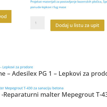
Projekat-materijali za postavljanje bazenskih pločica
,
Sp
ponuda-lepkovi i fug mase
zvod
Lepkovi
Keraflex
Dodaj u listu za upit
Maxi
S1,sivi-
za
bazensku
keramiku
i
industrijske
objekti
me – Adesilex PG 1 – Lepkovi za prod
količina
e -Reparaturni malter Mepegrout T-4