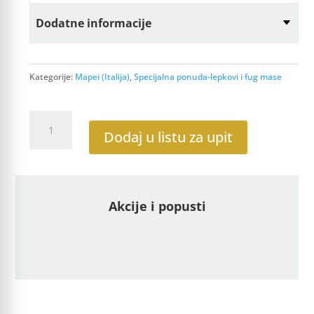
Dodatne informacije
Kategorije:
Mapei (Italija)
,
Specijalna ponuda-lepkovi i fug mase
Primer
G
Dodaj u listu za upit
Osnovni
Premaz
Premaz
za
Akcije i popusti
Pločice-
Mapei
količina