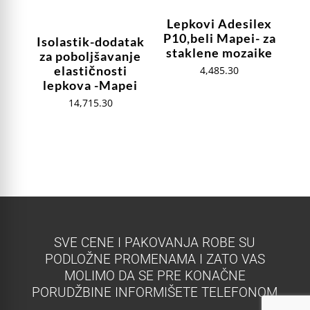
Lepkovi Adesilex
P10,beli Mapei- za
Isolastik-dodatak
staklene mozaike
za poboljšavanje
elastičnosti
4,485.30
lepkova -Mapei
14,715.30
SVE CENE I PAKOVANJA ROBE SU
PODLOŽNE PROMENAMA I ZATO VAS
MOLIMO DA SE PRE KONAČNE
PORUDŽBINE INFORMIŠETE TELEFONOM