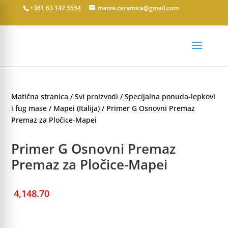
+381 63 142 5554
marsa.ceramica@gmail.com
Matična stranica
/
Svi proizvodi
/
Specijalna ponuda-lepkovi
i fug mase
/
Mapei (Italija)
/ Primer G Osnovni Premaz
Premaz za Pločice-Mapei
Primer G Osnovni Premaz
Premaz za Pločice-Mapei
4,148.70