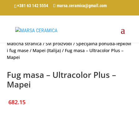
+381 63 142 5554
marsa.ceramica@gmail.com
Matična stranica
/
Svi proizvodi
/
Specijalna ponuda-lepkovi
i fug mase
/
Mapei (Italija)
/ Fug masa – Ultracolor Plus –
Mapei
Fug masa – Ultracolor Plus –
Mapei
682.15