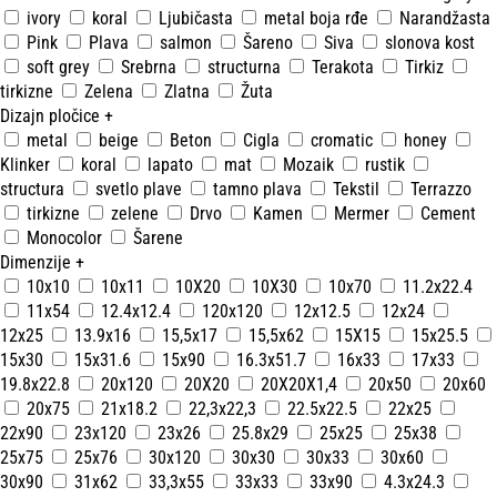
ivory
koral
Ljubičasta
metal boja rđe
Narandžasta
Pink
Plava
salmon
Šareno
Siva
slonova kost
soft grey
Srebrna
structurna
Terakota
Tirkiz
tirkizne
Zelena
Zlatna
Žuta
Dizajn pločice
+
metal
beige
Beton
Cigla
cromatic
honey
Klinker
koral
lapato
mat
Mozaik
rustik
structura
svetlo plave
tamno plava
Tekstil
Terrazzo
tirkizne
zelene
Drvo
Kamen
Mermer
Cement
Monocolor
Šarene
Dimenzije
+
10x10
10x11
10X20
10X30
10x70
11.2x22.4
11x54
12.4x12.4
120x120
12x12.5
12x24
12x25
13.9x16
15,5x17
15,5x62
15X15
15x25.5
15x30
15x31.6
15x90
16.3x51.7
16x33
17x33
19.8x22.8
20x120
20X20
20X20X1,4
20x50
20x60
20x75
21x18.2
22,3x22,3
22.5x22.5
22x25
22x90
23x120
23x26
25.8x29
25x25
25x38
25x75
25x76
30x120
30x30
30x33
30x60
30x90
31x62
33,3x55
33x33
33x90
4.3x24.3