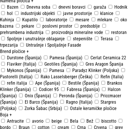
Namena pločica
+
Bazen
Dnevna soba
dnevni boravci
garaža
Hodnik
hol
industrijski objekti
javne prostorije
klanice
Kuhinja
Kupatilo
laboratorije
mesare
mlekare
oko
bazena
pekare
poslovni prostor
predsoblje
prehrambena industrija
proizvodnja mineralne vode
restoran
Spoljnje i unutrašnje oblaganje
stepenište
Terasa
trpezarija
Untrašnje i Spoljašnje Fasade
Brend pločice
+
Durstone (Španija)
Pamesa (Španija)
Cerlat Ceramica 22
Flaviker (Italija)
Geotiles (Španija)
Gres Aragon Španija
Mykonos (Španija)
Pamesa
Paradyz Klinker (Poljska)
Pastorelli (Italija)
Rako Lasselsberger (Češka)
Refin (Italia)
refin italija
Ape (Španija)
Bestile (Španija)
Brankos
Klinker (Španija)
Codicer 95
Fabresa (Španija)
Halcon
(Španija)
Onix (Španija)
Peronda (Španija)
Priccmacer
(Španija)
El Barco (Španija)
Ragno (Italija)
Stargres
(Poljska)
Zorka Šabac (Srbija)
Ostale keramičke pločice
Boja
+
Antracite
avorio
beige
Bela
Bež
biscotto
bordo
Braun
cotton
cream
Crna
Crvena
grey