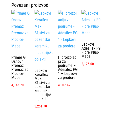
Povezani proizvodi
Lepkovi
Adesilex P9
Fibre Plus-
Mapei
Primer G
Hidroizolaci
Osnovni
ja za
2,175.00
Premaz
podrume –
Premaz za
Adesilex PG
Lepkovi
Pločice-
1 – Lepkovi
Keraflex
Mapei
za prodore
Maxi
S1,sivi-za
4,148.70
4,007.42
bazensku
keramiku i
industrijske
objekti
3,251.70