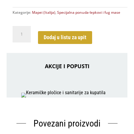
Kategorije:
Mapei (Italija)
,
Specijalna ponuda-lepkovi i fug mase
Fug
masa
Dodaj u listu za upit
-
Ultracolor
Plus
-
AKCIJE I POPUSTI
Mapei
količina
Povezani proizvodi