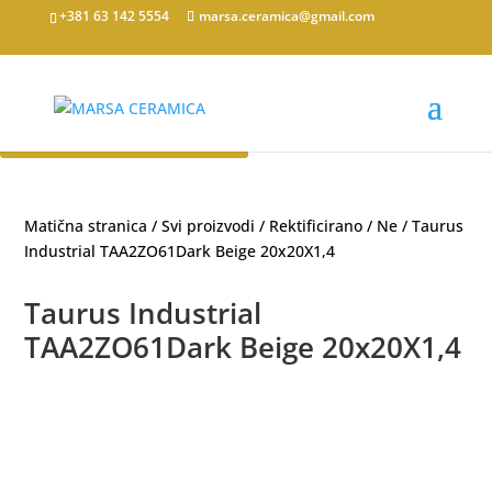
+381 63 142 5554
marsa.ceramica@gmail.com
Dodaj u listu za upit
Matična stranica
/
Svi proizvodi
/
Rektificirano
/
Ne
/ Taurus
Industrial TAA2ZO61Dark Beige 20x20X1,4
Taurus Industrial
TAA2ZO61Dark Beige 20x20X1,4