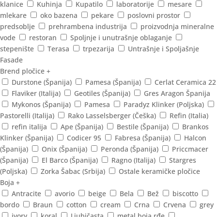
klanice
Kuhinja
Kupatilo
laboratorije
mesare
mlekare
oko bazena
pekare
poslovni prostor
predsoblje
prehrambena industrija
proizvodnja mineralne
vode
restoran
Spoljnje i unutrašnje oblaganje
stepenište
Terasa
trpezarija
Untrašnje i Spoljašnje
Fasade
Brend pločice
+
Durstone (Španija)
Pamesa (Španija)
Cerlat Ceramica 22
Flaviker (Italija)
Geotiles (Španija)
Gres Aragon Španija
Mykonos (Španija)
Pamesa
Paradyz Klinker (Poljska)
Pastorelli (Italija)
Rako Lasselsberger (Češka)
Refin (Italia)
refin italija
Ape (Španija)
Bestile (Španija)
Brankos
Klinker (Španija)
Codicer 95
Fabresa (Španija)
Halcon
(Španija)
Onix (Španija)
Peronda (Španija)
Priccmacer
(Španija)
El Barco (Španija)
Ragno (Italija)
Stargres
(Poljska)
Zorka Šabac (Srbija)
Ostale keramičke pločice
Boja
+
Antracite
avorio
beige
Bela
Bež
biscotto
bordo
Braun
cotton
cream
Crna
Crvena
grey
ivory
koral
Ljubičasta
metal boja rđe