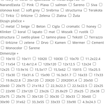
Narandžasta
Pink
Plava
salmon
Šareno
Siva
slonova kost
soft grey
Srebrna
structurna
Terakota
Tirkiz
tirkizne
Zelena
Zlatna
Žuta
Dizajn pločice
+
metal
beige
Beton
Cigla
cromatic
honey
Klinker
koral
lapato
mat
Mozaik
rustik
structura
svetlo plave
tamno plava
Tekstil
Terrazzo
tirkizne
zelene
Drvo
Kamen
Mermer
Cement
Monocolor
Šarene
Dimenzije
+
10x10
10x11
10X20
10X30
10x70
11.2x22.4
11x54
12.4x12.4
120x120
12x12.5
12x24
12x25
13.9x16
15,5x17
15,5x62
15X15
15x25.5
15x30
15x31.6
15x90
16.3x51.7
16x33
17x33
19.8x22.8
20x120
20X20
20X20X1,4
20x50
20x60
20x75
21x18.2
22,3x22,3
22.5x22.5
22x25
22x90
23x120
23x26
25.8x29
25x25
25x38
25x75
25x76
30x120
30x30
30x33
30x60
30x90
31x62
33,3x55
33x33
33x90
4.3x24.3