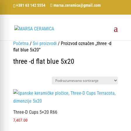
+381 63 142 5554
marsa.ceramica@gmail.com
Početna
/
Svi proizvodi
/ Proizvod označen „three -d
flat blue 5x20“
three -d flat blue 5x20
Three-D Cups 5×20 R66
7,407.00