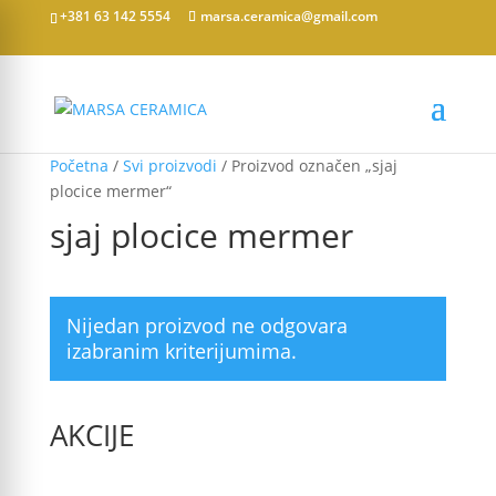
+381 63 142 5554
marsa.ceramica@gmail.com
Početna
/
Svi proizvodi
/ Proizvod označen „sjaj
plocice mermer“
sjaj plocice mermer
Nijedan proizvod ne odgovara
izabranim kriterijumima.
AKCIJE