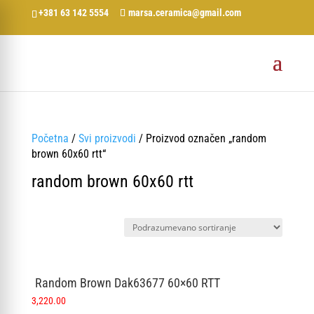
+381 63 142 5554
marsa.ceramica@gmail.com
Početna
/
Svi proizvodi
/ Proizvod označen „random
brown 60x60 rtt“
random brown 60x60 rtt
Random Brown Dak63677 60×60 RTT
3,220.00