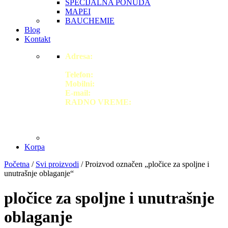
SPECIJALNA PONUDA
MAPEI
BAUCHEMIE
Blog
Kontakt
Adresa:
Doža Đerđa 19,ulaz iz Gogoljeve ulice,
Novi Sad
Telefon:
+38121/474-6695
Mobilni:
+38163/1425554
E-mail:
office@marsaceramica.rs
RADNO VREME:
Radnim danom: 09h-19h
Subotom: 09h-14h
Korpa
Početna
/
Svi proizvodi
/ Proizvod označen „pločice za spoljne i
unutrašnje oblaganje“
pločice za spoljne i unutrašnje
oblaganje