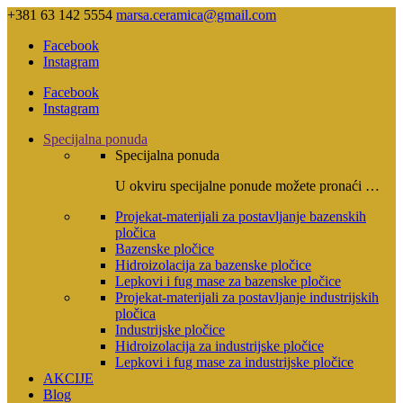
+381 63 142 5554
marsa.ceramica@gmail.com
Facebook
Instagram
Facebook
Instagram
Specijalna ponuda
Specijalna ponuda
U okviru specijalne ponude možete pronaći …
Projekat-materijali za postavljanje bazenskih
pločica
Bazenske pločice
Hidroizolacija za bazenske pločice
Lepkovi i fug mase za bazenske pločice
Projekat-materijali za postavljanje industrijskih
pločica
Industrijske pločice
Hidroizolacija za industrijske pločice
Lepkovi i fug mase za industrijske pločice
AKCIJE
Blog