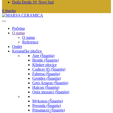
Doža Đerđa 19, Novi Sad
0 Stavke
Početna
O nama
O nama
Reference
Outlet
Keramičke pločice
Ape (Španija)
Bestile (Španija)
Klinker plocice
Codicer 95 (Španija)
Fabresa (Španija)
Geotiles (Španija)
Gres Aragon (Španija)
Halcon (Španija)
Onix mozaici (Španija)
Mykonos (Španija)
Peronda (Španija)
Prissmacer (Španija)