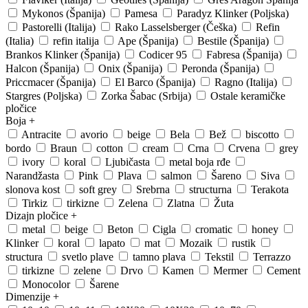
Mykonos (Španija)
Pamesa
Paradyz Klinker (Poljska)
Pastorelli (Italija)
Rako Lasselsberger (Češka)
Refin
(Italia)
refin italija
Ape (Španija)
Bestile (Španija)
Brankos Klinker (Španija)
Codicer 95
Fabresa (Španija)
Halcon (Španija)
Onix (Španija)
Peronda (Španija)
Priccmacer (Španija)
El Barco (Španija)
Ragno (Italija)
Stargres (Poljska)
Zorka Šabac (Srbija)
Ostale keramičke
pločice
Boja
+
Antracite
avorio
beige
Bela
Bež
biscotto
bordo
Braun
cotton
cream
Crna
Crvena
grey
ivory
koral
Ljubičasta
metal boja rđe
Narandžasta
Pink
Plava
salmon
Šareno
Siva
slonova kost
soft grey
Srebrna
structurna
Terakota
Tirkiz
tirkizne
Zelena
Zlatna
Žuta
Dizajn pločice
+
metal
beige
Beton
Cigla
cromatic
honey
Klinker
koral
lapato
mat
Mozaik
rustik
structura
svetlo plave
tamno plava
Tekstil
Terrazzo
tirkizne
zelene
Drvo
Kamen
Mermer
Cement
Monocolor
Šarene
Dimenzije
+