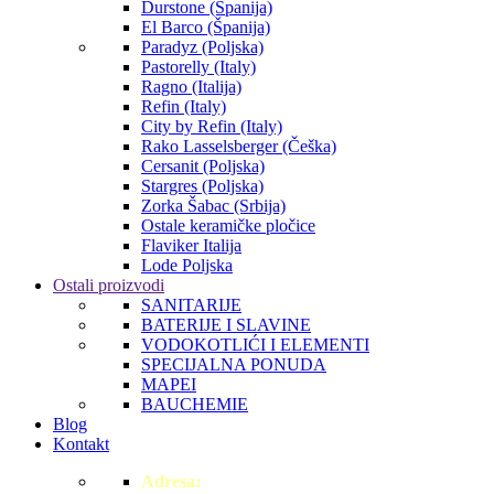
Durstone (Španija)
El Barco (Španija)
Paradyz (Poljska)
Pastorelly (Italy)
Ragno (Italija)
Refin (Italy)
City by Refin (Italy)
Rako Lasselsberger (Češka)
Cersanit (Poljska)
Stargres (Poljska)
Zorka Šabac (Srbija)
Ostale keramičke pločice
Flaviker Italija
Lode Poljska
Ostali proizvodi
SANITARIJE
BATERIJE I SLAVINE
VODOKOTLIĆI I ELEMENTI
SPECIJALNA PONUDA
MAPEI
BAUCHEMIE
Blog
Kontakt
Adresa:
Doža Đerđa 19,ulaz iz Gogoljeve ulice,