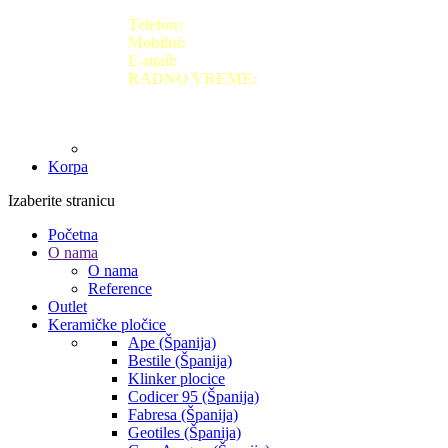
Novi Sad
Telefon:
+38121/474-6695
Mobilni:
+38163/1425554
E-mail:
office@marsaceramica.rs
RADNO VREME:
Radnim danom: 09h-19h
Subotom: 09h-14h
Korpa
Izaberite stranicu
Početna
O nama
O nama
Reference
Outlet
Keramičke pločice
Ape (Španija)
Bestile (Španija)
Klinker plocice
Codicer 95 (Španija)
Fabresa (Španija)
Geotiles (Španija)