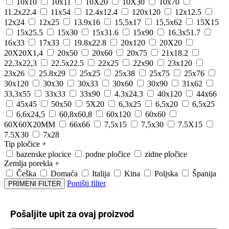
10x10
10x11
10X20
10X30
10x70
11.2x22.4
11x54
12.4x12.4
120x120
12x12.5
12x24
12x25
13.9x16
15,5x17
15,5x62
15X15
15x25.5
15x30
15x31.6
15x90
16.3x51.7
16x33
17x33
19.8x22.8
20x120
20X20
20X20X1,4
20x50
20x60
20x75
21x18.2
22,3x22,3
22.5x22.5
22x25
22x90
23x120
23x26
25.8x29
25x25
25x38
25x75
25x76
30x120
30x30
30x33
30x60
30x90
31x62
33,3x55
33x33
33x90
4.3x24.3
40x120
44x66
45x45
50x50
5X20
6,3x25
6,5x20
6,5x25
6,6x24,5
60,8x60,8
60x120
60x60
60X60X20MM
66x66
7,5x15
7,5x30
7.5X15
7.5X30
7x28
Tip pločice
+
bazenske plocice
podne pločice
zidne pločice
Zemlja porekla
+
Češka
Domaća
Italija
Kina
Poljska
Španija
Poništi filter
PRIMENI FILTER
Pošaljite upit za ovaj proizvod