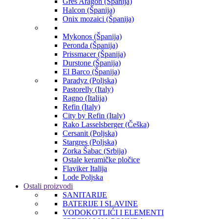
Gres Aragon (Španija)
Halcon (Španija)
Onix mozaici (Španija)
Mykonos (Španija)
Peronda (Španija)
Prissmacer (Španija)
Durstone (Španija)
El Barco (Španija)
Paradyz (Poljska)
Pastorelly (Italy)
Ragno (Italija)
Refin (Italy)
City by Refin (Italy)
Rako Lasselsberger (Češka)
Cersanit (Poljska)
Stargres (Poljska)
Zorka Šabac (Srbija)
Ostale keramičke pločice
Flaviker Italija
Lode Poljska
Ostali proizvodi
SANITARIJE
BATERIJE I SLAVINE
VODOKOTLIĆI I ELEMENTI