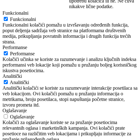
upotrebu kolačića ili ne. Ne čuva
nikakve lične podatke.
Funkcionalni
Funkcionalni
Funkcionalni kolačići pomažu u izvršavanju određenih funkcija,
poput deljenja sadržaja veb stranice na platformama društvenih
medija, prikupljanja povratnih informacija i drugih funkcija trećih
strana.
Performanse
Performanse
Kolačići učinka se koriste za razumevanje i analizu ključnih indeksa
performansi veb lokacije koji pomažu u pružanju boljeg korisničkog
iskustva posetiocima.
Analitički
Analitički
Analitički kolačići se koriste za razumevanje interakcije posetilaca sa
veb lokacijom. Ovi kolačići pomažu u pružanju informacija o
metrikama, broju posetilaca, stopi napuštanja početne stranice,
izvoru prometa itd.
Oglašavanje
Oglašavanje
Kolačići za oglašavanje koriste se za pružanje posetiocima
relevantnih oglasa i marketinških kampanja. Ovi kolačići prate
posetioce na različitim veb lokacijama i prikupljaju informacije za
pružanje prilagođenih oglasa.