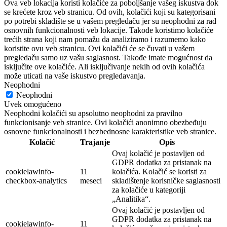
Ova veb lokacija koristi kolačiće za poboljšanje vašeg iskustva dok
se krećete kroz veb stranicu. Od ovih, kolačići koji su kategorisani
po potrebi skladište se u vašem pregledaču jer su neophodni za rad
osnovnih funkcionalnosti veb lokacije. Takođe koristimo kolačiće
trećih strana koji nam pomažu da analiziramo i razumemo kako
koristite ovu veb stranicu. Ovi kolačići će se čuvati u vašem
pregledaču samo uz vašu saglasnost. Takođe imate mogućnost da
isključite ove kolačiće. Ali isključivanje nekih od ovih kolačića
može uticati na vaše iskustvo pregledavanja.
Neophodni
Neophodni
Uvek omogućeno
Neophodni kolačići su apsolutno neophodni za pravilno
funkcionisanje veb stranice. Ovi kolačići anonimno obezbeđuju
osnovne funkcionalnosti i bezbednosne karakteristike veb stranice.
Kolačić
Trajanje
Opis
Ovaj kolačić je postavljen od
GDPR dodatka za pristanak na
cookielawinfo-
11
kolačića. Kolačić se koristi za
checkbox-analytics
meseci
skladištenje korisničke saglasnosti
za kolačiće u kategoriji
„Analitika“.
Ovaj kolačić je postavljen od
GDPR dodatka za pristanak na
cookielawinfo-
11