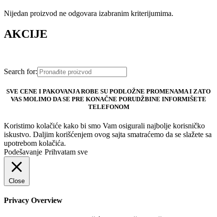
Nijedan proizvod ne odgovara izabranim kriterijumima.
AKCIJE
Search for:
SVE CENE I PAKOVANJA ROBE SU PODLOŽNE PROMENAMA I ZATO
VAS MOLIMO DA SE PRE KONAČNE PORUDŽBINE INFORMIŠETE
TELEFONOM
Koristimo kolačiće kako bi smo Vam osigurali najbolje korisničko
iskustvo. Daljim korišćenjem ovog sajta smatraćemo da se slažete sa
upotrebom kolačića.
Podešavanje
Prihvatam sve
Close
Privacy Overview