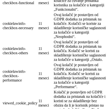
kolačiće za čuvanje pristanka
checkbox-functional
meseci
korisnika za kolačiće u kategoriji
„Funkcionalni“.
Ovaj kolačić je postavljen od
GDPR dodatka za pristanak na
cookielawinfo-
11
kolačiće. Kolačići se koriste za
checkbox-necessary
meseci
skladištenje korisničke saglasnosti
za kolačiće u kategoriji
„Neophodni“.
Ovaj kolačić je postavljen od
GDPR dodatka za pristanak na
cookielawinfo-
11
kolačića. Kolačić se koristi za
checkbox-others
meseci
skladištenje korisničke saglasnosti
za kolačiće u kategoriji „Ostalo.
Ovaj kolačić je postavljen od
GDPR dodatka za pristanak na
cookielawinfo-
11
kolačića. Kolačić se koristi za
checkbox-
meseci
skladištenje korisničke saglasnosti
performance
za kolačiće u kategoriji
„Performanse“.
Kolačić je postavljen od GDPR
dodatka za pristanak na kolačiće i
11
koristi se za skladištenje bez
viewed_cookie_policy
meseci
obzira da li je korisnik pristao na