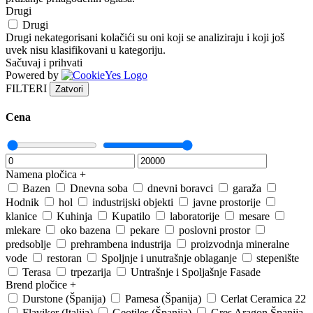
Drugi
Drugi
Drugi nekategorisani kolačići su oni koji se analiziraju i koji još
uvek nisu klasifikovani u kategoriju.
Sačuvaj i prihvati
Powered by
FILTERI
Zatvori
Cena
Namena pločica
+
Bazen
Dnevna soba
dnevni boravci
garaža
Hodnik
hol
industrijski objekti
javne prostorije
klanice
Kuhinja
Kupatilo
laboratorije
mesare
mlekare
oko bazena
pekare
poslovni prostor
predsoblje
prehrambena industrija
proizvodnja mineralne
vode
restoran
Spoljnje i unutrašnje oblaganje
stepenište
Terasa
trpezarija
Untrašnje i Spoljašnje Fasade
Brend pločice
+
Durstone (Španija)
Pamesa (Španija)
Cerlat Ceramica 22
Flaviker (Italija)
Geotiles (Španija)
Gres Aragon Španija